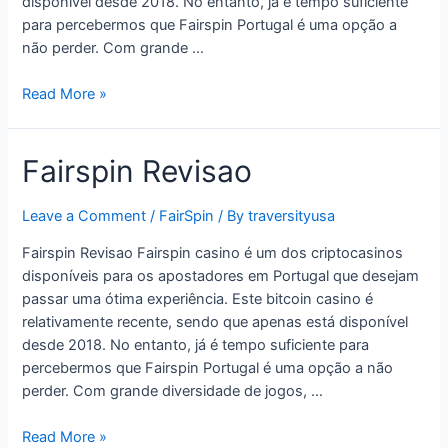
disponível desde 2018. No entanto, já é tempo suficiente
para percebermos que Fairspin Portugal é uma opção a
não perder. Com grande …
Fair
Read More »
Spin
–
Fairspin Revisao
casino
revisao
Leave a Comment
/
FairSpin
/ By
traversityusa
Fairspin Revisao Fairspin casino é um dos criptocasinos
disponíveis para os apostadores em Portugal que desejam
passar uma ótima experiência. Este bitcoin casino é
relativamente recente, sendo que apenas está disponível
desde 2018. No entanto, já é tempo suficiente para
percebermos que Fairspin Portugal é uma opção a não
perder. Com grande diversidade de jogos, …
Fairspin
Read More »