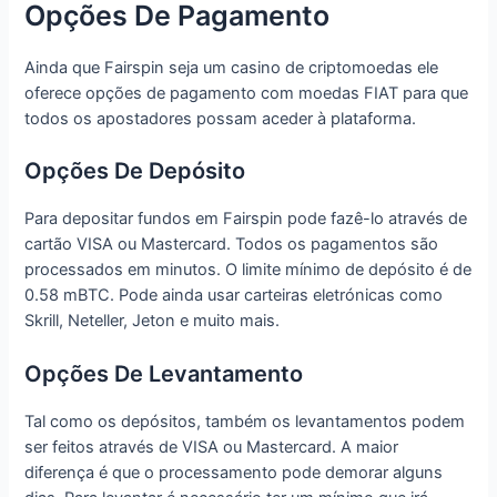
Opções De Pagamento
Ainda que Fairspin seja um casino de criptomoedas ele
oferece opções de pagamento com moedas FIAT para que
todos os apostadores possam aceder à plataforma.
Opções De Depósito
Para depositar fundos em Fairspin pode fazê-lo através de
cartão VISA ou Mastercard. Todos os pagamentos são
processados em minutos. O limite mínimo de depósito é de
0.58 mBTC. Pode ainda usar carteiras eletrónicas como
Skrill, Neteller, Jeton e muito mais.
Opções De Levantamento
Tal como os depósitos, também os levantamentos podem
ser feitos através de VISA ou Mastercard. A maior
diferença é que o processamento pode demorar alguns