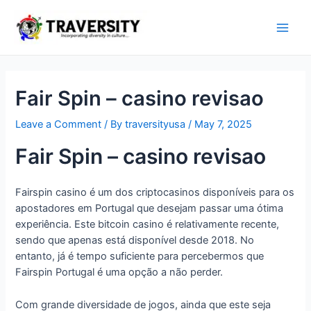
Skip
to
Main
content
Men
Fair Spin – casino revisao
Leave a Comment
/ By
traversityusa
/
May 7, 2025
Fair Spin – casino revisao
Fairspin casino é um dos criptocasinos disponíveis para os
apostadores em Portugal que desejam passar uma ótima
experiência. Este bitcoin casino é relativamente recente,
sendo que apenas está disponível desde 2018. No
entanto, já é tempo suficiente para percebermos que
Fairspin Portugal é uma opção a não perder.
Com grande diversidade de jogos, ainda que este seja