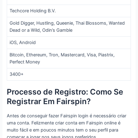
Techcore Holding B.V.
Gold Digger, Hustling, Queenie, Thai Blossoms, Wanted
Dead or a Wild, Odin’s Gamble
iOS, Android
Bitcoin, Ethereum, Tron, Mastercard, Visa, Piastrix,
Perfect Money
3400+
Processo de Registro: Como Se
Registrar Em Fairspin?
Antes de conseguir fazer Fairspin login é necessário criar
uma conta. Felizmente criar conta em Fairspin online é
muito fácil e em poucos minutos tem o seu perfil para
começar a jogar nos seus jogos preferidos.