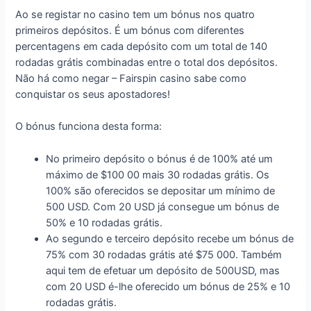
Ao se registar no casino tem um bónus nos quatro
primeiros depósitos. É um bónus com diferentes
percentagens em cada depósito com um total de 140
rodadas grátis combinadas entre o total dos depósitos.
Não há como negar – Fairspin casino sabe como
conquistar os seus apostadores!
O bónus funciona desta forma:
No primeiro depósito o bónus é de 100% até um
máximo de $100 00 mais 30 rodadas grátis. Os
100% são oferecidos se depositar um mínimo de
500 USD. Com 20 USD já consegue um bónus de
50% e 10 rodadas grátis.
Ao segundo e terceiro depósito recebe um bónus de
75% com 30 rodadas grátis até $75 000. Também
aqui tem de efetuar um depósito de 500USD, mas
com 20 USD é-lhe oferecido um bónus de 25% e 10
rodadas grátis.