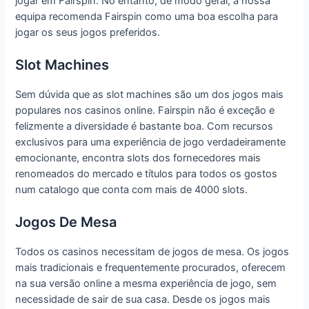
jogar em Fairspin. No entanto, de modo geral, a nossa
equipa recomenda Fairspin como uma boa escolha para
jogar os seus jogos preferidos.
Slot Machines
Sem dúvida que as slot machines são um dos jogos mais
populares nos casinos online. Fairspin não é exceção e
felizmente a diversidade é bastante boa. Com recursos
exclusivos para uma experiência de jogo verdadeiramente
emocionante, encontra slots dos fornecedores mais
renomeados do mercado e títulos para todos os gostos
num catalogo que conta com mais de 4000 slots.
Jogos De Mesa
Todos os casinos necessitam de jogos de mesa. Os jogos
mais tradicionais e frequentemente procurados, oferecem
na sua versão online a mesma experiência de jogo, sem
necessidade de sair de sua casa. Desde os jogos mais