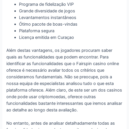
Programa de fidelização VIP
Grande diversidade de jogos
Levantamentos instantâneos
Ótimo pacote de boas-vindas
Plataforma segura
Licença emitida em Curaçao
Além destas vantagens, os jogadores procuram saber
quais as funcionalidades que podem encontrar. Para
identificar as funcionalidades que o Fairspin casino online
oferece é necessário avaliar todos os critérios que
consideramos fundamentais. Não se preocupe, pois a
nossa equipa de especialistas analisou tudo o que esta
plataforma oferece. Além claro, de este ser um dos casinos
onde pode usar criptomoedas, oferece outras
funcionalidades bastante interessantes que iremos analisar
ao detalhe ao longo desta avaliação.
No entanto, antes de analisar detalhadamente todas as