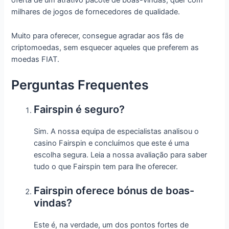
oferta de um atrativo pacote de boas-vindas, quer com
milhares de jogos de fornecedores de qualidade.
Muito para oferecer, consegue agradar aos fãs de
criptomoedas, sem esquecer aqueles que preferem as
moedas FIAT.
Perguntas Frequentes
Fairspin é seguro?
Sim. A nossa equipa de especialistas analisou o
casino Fairspin e concluímos que este é uma
escolha segura. Leia a nossa avaliação para saber
tudo o que Fairspin tem para lhe oferecer.
Fairspin oferece bónus de boas-
vindas?
Este é, na verdade, um dos pontos fortes de