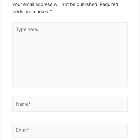
Your email address will not be published.
Required
fields are marked
*
Type
here..
Name*
Email*