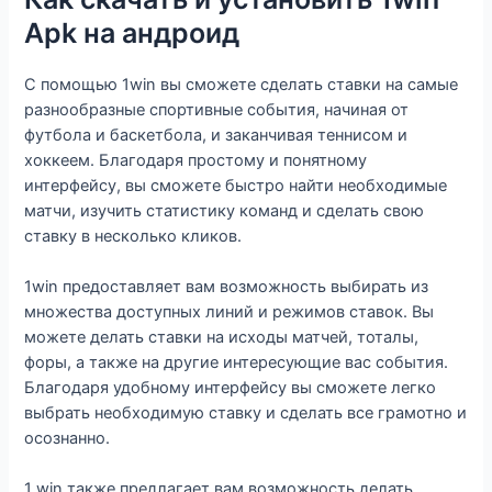
Apk на андроид
С помощью 1win вы сможете сделать ставки на самые
разнообразные спортивные события, начиная от
футбола и баскетбола, и заканчивая теннисом и
хоккеем. Благодаря простому и понятному
интерфейсу, вы сможете быстро найти необходимые
матчи, изучить статистику команд и сделать свою
ставку в несколько кликов.
1win предоставляет вам возможность выбирать из
множества доступных линий и режимов ставок. Вы
можете делать ставки на исходы матчей, тоталы,
форы, а также на другие интересующие вас события.
Благодаря удобному интерфейсу вы сможете легко
выбрать необходимую ставку и сделать все грамотно и
осознанно.
1 win также предлагает вам возможность делать