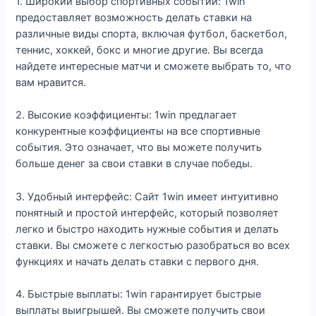
1. Широкий выбор спортивных событий: 1win
предоставляет возможность делать ставки на
различные виды спорта, включая футбол, баскетбол,
теннис, хоккей, бокс и многие другие. Вы всегда
найдете интересные матчи и сможете выбрать то, что
вам нравится.
2. Высокие коэффициенты: 1win предлагает
конкурентные коэффициенты на все спортивные
события. Это означает, что вы можете получить
больше денег за свои ставки в случае победы.
3. Удобный интерфейс: Сайт 1win имеет интуитивно
понятный и простой интерфейс, который позволяет
легко и быстро находить нужные события и делать
ставки. Вы сможете с легкостью разобраться во всех
функциях и начать делать ставки с первого дня.
4. Быстрые выплаты: 1win гарантирует быстрые
выплаты выигрышей. Вы сможете получить свои