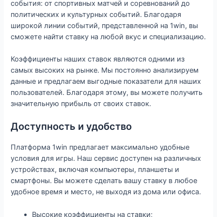
события: от спортивных матчей и соревнований до
политических и культурных событий. Благодаря
широкой линии событий, представленной на 1win, вы
сможете найти ставку на любой вкус и специализацию.
Коэффициенты наших ставок являются одними из
самых высоких на рынке. Мы постоянно анализируем
данные и предлагаем выгодные показатели для наших
пользователей. Благодаря этому, вы можете получить
значительную прибыль от своих ставок.
Доступность и удобство
Платформа 1win предлагает максимально удобные
условия для игры. Наш сервис доступен на различных
устройствах, включая компьютеры, планшеты и
смартфоны. Вы можете сделать вашу ставку в любое
удобное время и место, не выходя из дома или офиса.
Высокие коэффициенты на ставки;