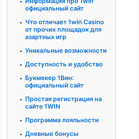
Информация про 1win
официальный сайт
Что отличает 1win Casino
от прочих площадок для
азартных игр
Уникальные возможности
Доступность и удобство
Букмекер 1Вин:
официальный сайт
Простая регистрация на
сайте 1WIN
Программа лояльности
Дневные бонусы