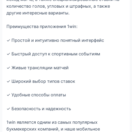
количество голов, угловых и штрафных, а также
другие интересные варианты.
Преимущества приложения 1win:
✓ Простой и интуитивно понятный интерфейс
✓ Быстрый доступ к спортивным событиям
✓ Живые трансляции матчей
✓ Широкий выбор типов ставок
✓ Удобные способы оплаты
✓ Безопасность и надежность
1win является одним из самых популярных
букмекерских компаний, и наше мобильное