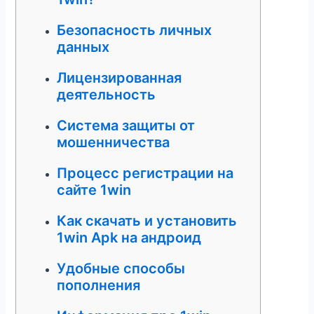
Безопасность личных
данных
Лицензированная
деятельность
Система защиты от
мошенничества
Процесс регистрации на
сайте 1win
Как скачать и установить
1win Apk на андроид
Удобные способы
пополнения