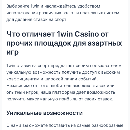
Выбирайте 1win и наслаждайтесь удобством
использования различных валют и платежных систем
для делания ставок на спорт!
Что отличает 1win Casino от
прочих площадок для азартных
игр
1win ставки на спорт предлагает своим пользователям
уникальную возможность получить доступ к высоким
коэффициентам и широкой линии событий.
Независимо от того, любитель высоких ставок или
опытный игрок, наша платформа дает возможность
получить максимальную прибыль от своих ставок.
Уникальные возможности
С нами вы сможете поставить на самые разнообразные