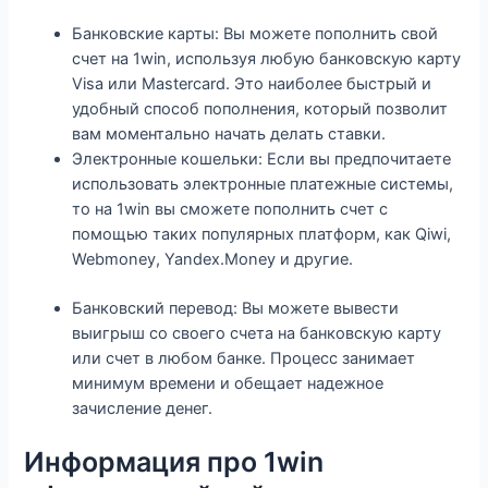
Банковские карты: Вы можете пополнить свой
счет на 1win, используя любую банковскую карту
Visa или Mastercard. Это наиболее быстрый и
удобный способ пополнения, который позволит
вам моментально начать делать ставки.
Электронные кошельки: Если вы предпочитаете
использовать электронные платежные системы,
то на 1win вы сможете пополнить счет с
помощью таких популярных платформ, как Qiwi,
Webmoney, Yandex.Money и другие.
Банковский перевод: Вы можете вывести
выигрыш со своего счета на банковскую карту
или счет в любом банке. Процесс занимает
минимум времени и обещает надежное
зачисление денег.
Информация про 1win