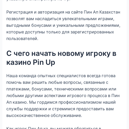
Регистрация и авторизация на сайте Пин Ап Казахстан
позволят вам насладиться увлекательными играми,
выгодными бонусами и уникальными предложениями,
которые доступны только для зарегистрированных
пользователей.
С чего начать новому игроку в
казино Pin Up
Наша команда опытных специалистов всегда готова
помочь вам решить любые вопросы, связанные с
платежами, бонусами, техническими вопросами или
любыми другими аспектами игрового процесса в Пин
Ап казино. Мы гордимся профессионализмом нашей
службы поддержки и стремимся предоставить вам
высококачественное обслуживание.
Как игрок Пин Ап кз, вы можете обратиться в