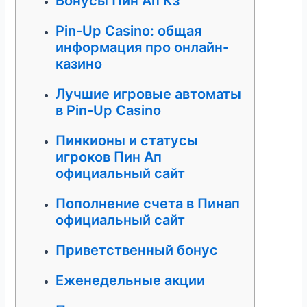
Бонусы Пин Ап Кз
Pin-Up Casino: общая
информация про онлайн-
казино
Лучшие игровые автоматы
в Pin-Up Casino
Пинкионы и статусы
игроков Пин Ап
официальный сайт
Пополнение счета в Пинап
официальный сайт
Приветственный бонус
Еженедельные акции