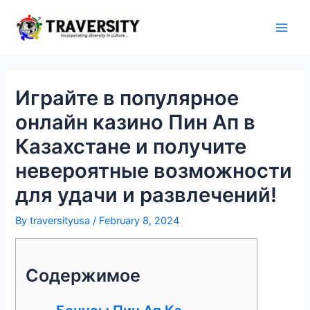
Skip
to
Main
content
Men
Играйте в популярное
онлайн казино Пин Ап в
Казахстане и получите
невероятные возможности
для удачи и развлечений!
By
traversityusa
/
February 8, 2024
Содержимое