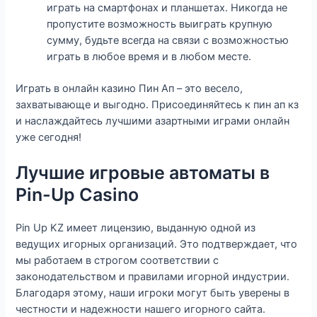
играть на смартфонах и планшетах. Никогда не
пропустите возможность выиграть крупную
сумму, будьте всегда на связи с возможностью
играть в любое время и в любом месте.
Играть в онлайн казино Пин Ап – это весело,
захватывающе и выгодно. Присоединяйтесь к пин ап кз
и наслаждайтесь лучшими азартными играми онлайн
уже сегодня!
Лучшие игровые автоматы в
Pin-Up Casino
Pin Up KZ имеет лицензию, выданную одной из
ведущих игорных организаций. Это подтверждает, что
мы работаем в строгом соответствии с
законодательством и правилами игорной индустрии.
Благодаря этому, наши игроки могут быть уверены в
честности и надежности нашего игорного сайта.