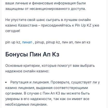
ваши личные и финансовые информация были
защищены от несанкционированного доступа.
Не упустите свой шанс сыграть в лучшем онлайн
казино Казахстана – присоединяйтесь к Pin Up KZ уже
сегодня!
pin up kz,
пинап
, pinup, pinup kz, пин ап, пин ап кз
Бонусы Пин Ап Кз
Основные критерии, которые помогут вам выбрать
надежное онлайн казино:
Репутация и лицензия. Проверьте, существует ли у
казино лицензия, выданная соответствующими
органами. В случае с Пин Ап КЗ вы можете быть
уверены в его надежности, так как он имеет все
необходимые лицензии.