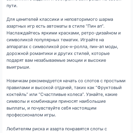
пути.
Для ценителей классики и неповторимого шарма
азартных игр есть автоматы в стиле “Пин ап”.
Наслаждайтесь яркими красками, ретро-дизайном и
символикой популярных тематик. Играйте на
аппаратах с символикой рок-н-ролла, пин-ап моды,
дорожной романтики и других стилей, которые
подарят вам незабываемые эмоции и высокие
выигрыши.
Новичкам рекомендуется начать со слотов с простыми
правилами и высокой отдачей, таких как “Фруктовый
коктейль” или “Счастливые колеса”. Узнайте, какие
символы и комбинации приносят наибольшие
выплаты, и почувствуйте себя настоящим
профессионалом игры.
Любителям риска и азарта понравятся слоты с