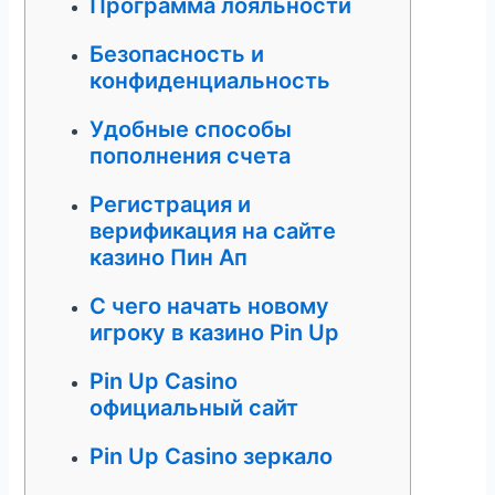
Программа лояльности
Безопасность и
конфиденциальность
Удобные способы
пополнения счета
Регистрация и
верификация на сайте
казино Пин Ап
С чего начать новому
игроку в казино Pin Up
Pin Up Casino
официальный сайт
Pin Up Casino зеркало