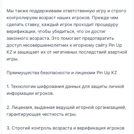
Мы также поддерживаем ответственную игру и строго
контролируем возраст наших игроков. Прежде чем
сделать ставку, каждый игрок проходит процедуру
верификации, чтобы убедиться, что он достиг
законного возраста. Это помогает предотвратить
доступ несовершеннолетних к игорному сайту Pin Up
KZ и защищает их от негативных последствий азартной
игры.
Преимущества безопасности и лицензии Pin Up KZ
1. Технологии шифрования данных для защиты личной
информации игроков.
2. Лицензия, выданная ведущей игорной организацией,
гарантирующая честность игры.
3. Строгий контроль возраста и верификация игроков