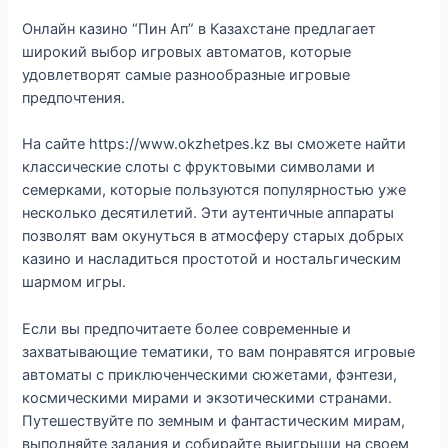
Онлайн казино “Пин Ап” в Казахстане предлагает
широкий выбор игровых автоматов, которые
удовлетворят самые разнообразные игровые
предпочтения.
На сайте https://www.okzhetpes.kz вы сможете найти
классические слоты с фруктовыми символами и
семерками, которые пользуются популярностью уже
несколько десятилетий. Эти аутентичные аппараты
позволят вам окунуться в атмосферу старых добрых
казино и насладиться простотой и ностальгическим
шармом игры.
Если вы предпочитаете более современные и
захватывающие тематики, то вам понравятся игровые
автоматы с приключенческими сюжетами, фэнтези,
космическими мирами и экзотическими странами.
Путешествуйте по земным и фантастическим мирам,
выполняйте задания и собирайте выигрыши на своем