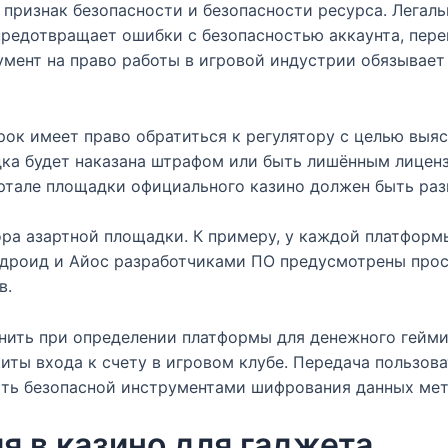
 признак безопасности и безопасности ресурса. Легал
предотвращает ошибки с безопасностью аккаунта, пер
мент на право работы в игровой индустрии обязывает
ок имеет право обратиться к регулятору с целью выя
дка будет наказана штрафом или быть лишённым лиценз
ртале площадки официального казино должен быть раз
ра азартной площадки. К примеру, у каждой платформы
дроид и Айос разработчиками ПО предусмотрены прос
в.
нить при определении платформы для денежного гейми
иты входа к счету в игровом клубе. Передача пользов
ыть безопасной инструментами шифрования данных мет
я в казино для гаджета