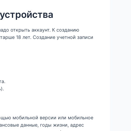
 устройства
надо открыть аккаунт. К созданию
тарше 18 лет. Создание учетной записи
та.
).
мощью мобильной версии или мобильное
ансовые данные, годы жизни, адрес