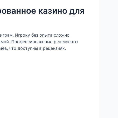
рованное казино для
играм. Игроку без опыта сложно
рмой. Профессиональные рецензенты
ев, что доступны в рецензиях.