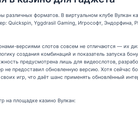
ры различных форматов. В виртуальном клубе Вулкан 
: Quickspin, Yggdrasil Gaming, Игрософт, Эндорфина, Pl
нами-версиями слотов совсем не отличаются — их диз
логику создания комбинаций и показатель запуска бону
ожность предусмотрена лишь для видеослотов, разраб
р не предоставил обновленную версию. Хотя сейчас б
воих игр, что даёт шанс применять обновлённый инте
р на площадке казино Вулкан: