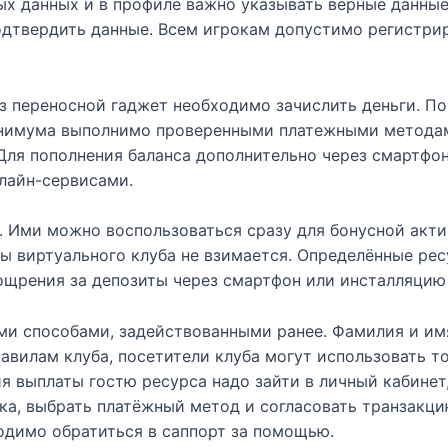
ых данных и в профиле важно указывать верные данны
одтвердить данные. Всем игрокам допустимо регистри
з переносной гаджет необходимо зачислить деньги. По
инимума выполнимо проверенными платежными методами
Для пополнения баланса дополнительно через смартфо
лайн-сервисами.
. Ими можно воспользоваться сразу для бонусной акт
ы виртуального клуба не взимается. Определённые рес
ощрения за депозиты через смартфон или инсталляцию
ми способами, задействованными ранее. Фамилия и имя
вилам клуба, посетители клуба могут использовать то
 выплаты гостю ресурса надо зайти в личный кабинет,
ка, выбрать платёжный метод и согласовать транзакци
одимо обратиться в саппорт за помощью.