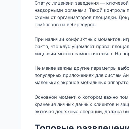
Статус лицензии заведения — ключевой
надзорными органами. Такой контроль 
схемы от организаторов площадки. Доку
гемблеров на веб-ресурсе.
При наличии конфликтных моментов, игр
факта, что клуб ущемляет права, площа
лицензии можно самостоятельно. На по
Не менее важны другие параметры выбо
популярных приложениях для систем Ан
маленьких экранов мобильных аппарато
Основной момент, о котором важно пом
хранения личных данных клиентов и защ
включая денежные операции, должна б
Топовые развлечени