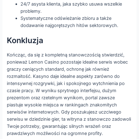
24/7 asysta klienta, jaka szybko usuwa wszelkie
problemy.
Systematyczne odświeżanie zbioru a także
dodawanie najgorętszych hitów sektorowych.
Konkluzja
Kończąc, da się z kompletną stanowczością stwierdzić,
ponieważ Lemon Casino pozostaje idealne serwis wobec
graczy ceniących standard, ochronę jak również
rozmaitość. Kasyno daje idealne aspekty zarówno do
intensywnej rozgrywki, jak i spokojnego wytchnienia po
czasie pracy. W wyniku sprytnego interfejsu, dużym
prezentom oraz rzetelnym wynikom, portal zawsze
piastuje wysokie miejsca w rankingach znakomitych
serwisów internetowych. Gdy poszukujesz uczciwego
serwisu w dziedzinie gier, ta witryna z stanowczo zadowoli
Twoje potrzeby, gwarantując silnych wrażeń oraz
prawdziwych możliwości na ogromne profity.