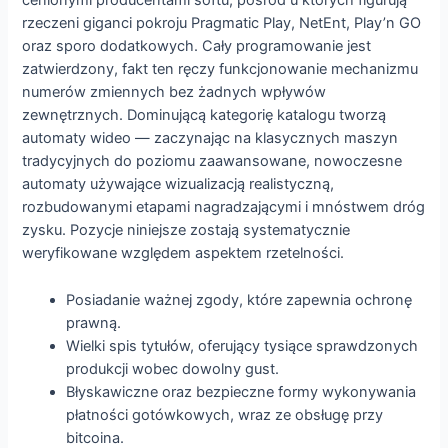
cenionymi producentami softu, pośród u których figurują
rzeczeni giganci pokroju Pragmatic Play, NetEnt, Play’n GO
oraz sporo dodatkowych. Cały programowanie jest
zatwierdzony, fakt ten ręczy funkcjonowanie mechanizmu
numerów zmiennych bez żadnych wpływów
zewnętrznych. Dominującą kategorię katalogu tworzą
automaty wideo — zaczynając na klasycznych maszyn
tradycyjnych do poziomu zaawansowane, nowoczesne
automaty używające wizualizacją realistyczną,
rozbudowanymi etapami nagradzającymi i mnóstwem dróg
zysku. Pozycje niniejsze zostają systematycznie
weryfikowane względem aspektem rzetelności.
Posiadanie ważnej zgody, które zapewnia ochronę
prawną.
Wielki spis tytułów, oferujący tysiące sprawdzonych
produkcji wobec dowolny gust.
Błyskawiczne oraz bezpieczne formy wykonywania
płatności gotówkowych, wraz ze obsługę przy
bitcoina.