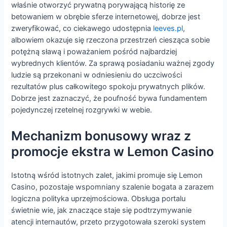
właśnie otworzyć prywatną porywającą historię ze
betowaniem w obrębie sferze internetowej, dobrze jest
zweryfikować, co ciekawego udostępnia
leeves.pl
,
albowiem okazuje się rzeczona przestrzeń ciesząca sobie
potężną sławą i poważaniem pośród najbardziej
wybrednych klientów. Za sprawą posiadaniu ważnej zgody
ludzie są przekonani w odniesieniu do uczciwości
rezultatów plus całkowitego spokoju prywatnych plików.
Dobrze jest zaznaczyć, że poufność bywa fundamentem
pojedynczej rzetelnej rozgrywki w webie.
Mechanizm bonusowy wraz z
promocje ekstra w Lemon Casino
Istotną wśród istotnych zalet, jakimi promuje się Lemon
Casino, pozostaje wspomniany szalenie bogata a zarazem
logiczna polityka uprzejmościowa. Obsługa portalu
świetnie wie, jak znaczące staje się podtrzymywanie
atencji internautów, przeto przygotowała szeroki system