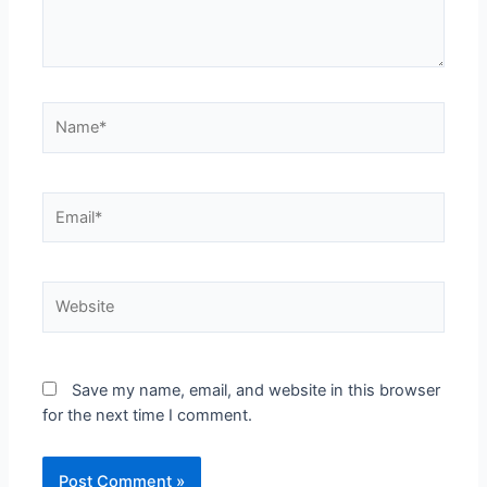
Name*
Email*
Website
Save my name, email, and website in this browser
for the next time I comment.