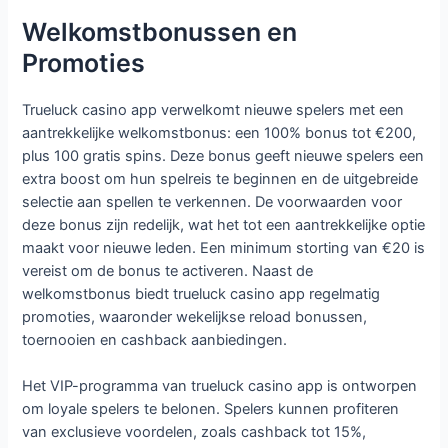
Welkomstbonussen en
Promoties
Trueluck casino app verwelkomt nieuwe spelers met een
aantrekkelijke welkomstbonus: een 100% bonus tot €200,
plus 100 gratis spins. Deze bonus geeft nieuwe spelers een
extra boost om hun spelreis te beginnen en de uitgebreide
selectie aan spellen te verkennen. De voorwaarden voor
deze bonus zijn redelijk, wat het tot een aantrekkelijke optie
maakt voor nieuwe leden. Een minimum storting van €20 is
vereist om de bonus te activeren. Naast de
welkomstbonus biedt trueluck casino app regelmatig
promoties, waaronder wekelijkse reload bonussen,
toernooien en cashback aanbiedingen.
Het VIP-programma van trueluck casino app is ontworpen
om loyale spelers te belonen. Spelers kunnen profiteren
van exclusieve voordelen, zoals cashback tot 15%,