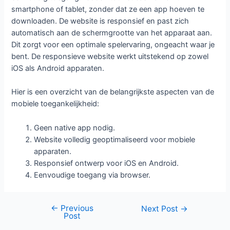
smartphone of tablet, zonder dat ze een app hoeven te
downloaden. De website is responsief en past zich
automatisch aan de schermgrootte van het apparaat aan.
Dit zorgt voor een optimale spelervaring, ongeacht waar je
bent. De responsieve website werkt uitstekend op zowel
iOS als Android apparaten.
Hier is een overzicht van de belangrijkste aspecten van de
mobiele toegankelijkheid:
Geen native app nodig.
Website volledig geoptimaliseerd voor mobiele
apparaten.
Responsief ontwerp voor iOS en Android.
Eenvoudige toegang via browser.
←
Previous
Post
Next Post
→
Post
navigation