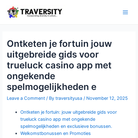
Skip
to
Main
content
Men
Ontketen je fortuin jouw
uitgebreide gids voor
trueluck casino app met
ongekende
spelmogelijkheden e
Leave a Comment
/ By
traversityusa
/
November 12, 2025
Ontketen je fortuin: jouw uitgebreide gids voor
trueluck casino app met ongekende
spelmogelijkheden en exclusieve bonussen.
Welkomstbonussen en Promoties