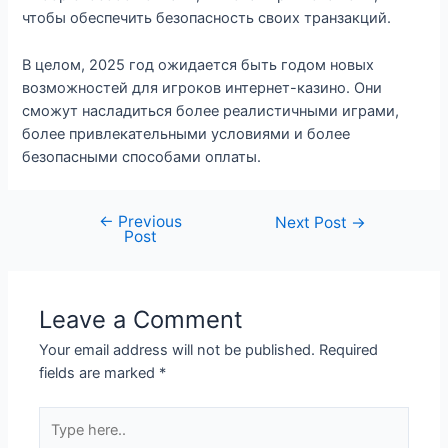
чтобы обеспечить безопасность своих транзакций.
В целом, 2025 год ожидается быть годом новых
возможностей для игроков интернет-казино. Они
сможут насладиться более реалистичными играми,
более привлекательными условиями и более
безопасными способами оплаты.
←
Previous
Post
Next Post
→
Post
navigation
Leave a Comment
Your email address will not be published.
Required
fields are marked
*
Type
here..