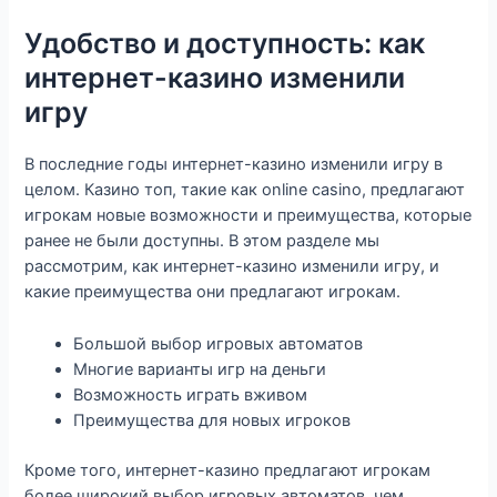
Удобство и доступность: как
интернет-казино изменили
игру
В последние годы интернет-казино изменили игру в
целом. Казино топ, такие как online casino, предлагают
игрокам новые возможности и преимущества, которые
ранее не были доступны. В этом разделе мы
рассмотрим, как интернет-казино изменили игру, и
какие преимущества они предлагают игрокам.
Большой выбор игровых автоматов
Многие варианты игр на деньги
Возможность играть вживом
Преимущества для новых игроков
Кроме того, интернет-казино предлагают игрокам
более широкий выбор игровых автоматов, чем