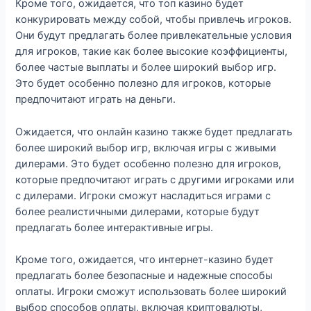
Кроме того, ожидается, что топ казино будет
конкурировать между собой, чтобы привлечь игроков.
Они будут предлагать более привлекательные условия
для игроков, такие как более высокие коэффициенты,
более частые выплаты и более широкий выбор игр.
Это будет особенно полезно для игроков, которые
предпочитают играть на деньги.
Ожидается, что онлайн казино также будет предлагать
более широкий выбор игр, включая игры с живыми
дилерами. Это будет особенно полезно для игроков,
которые предпочитают играть с другими игроками или
с дилерами. Игроки сможут насладиться играми с
более реалистичными дилерами, которые будут
предлагать более интерактивные игры.
Кроме того, ожидается, что интернет-казино будет
предлагать более безопасные и надежные способы
оплаты. Игроки сможут использовать более широкий
выбор способов оплаты, включая криптовалюты,