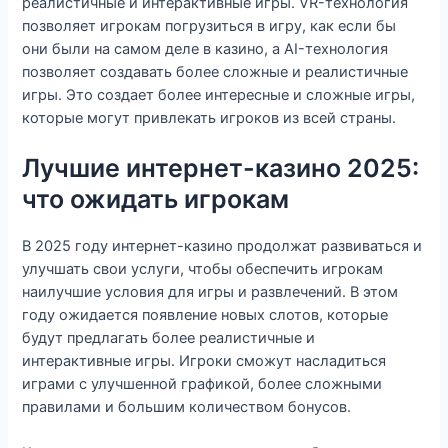
реалистичные и интерактивные игры. VR-технология
позволяет игрокам погрузиться в игру, как если бы
они были на самом деле в казино, а AI-технология
позволяет создавать более сложные и реалистичные
игры. Это создает более интересные и сложные игры,
которые могут привлекать игроков из всей страны.
Лучшие интернет-казино 2025:
что ожидать игрокам
В 2025 году интернет-казино продолжат развиваться и
улучшать свои услуги, чтобы обеспечить игрокам
наилучшие условия для игры и развлечений. В этом
году ожидается появление новых слотов, которые
будут предлагать более реалистичные и
интерактивные игры. Игроки сможут насладиться
играми с улучшенной графикой, более сложными
правилами и большим количеством бонусов.