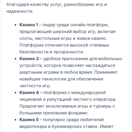
благодаря качеству услуг, разнообразию игр и
надежности:
Казино 1
– лидер среди онлайн платформ,
предлагающий широкий выбор игр, включая
слоты, настольные игры и живое казино.
Платформа отличается высокой степенью
безопасности и прозрачности.
Казино 3
– удобное приложение для мобильных
устройств, которое позволяет наслаждаться
азартными играми в любое время. Применяет
новейшие технологии для обеспечения
честности игр.
Казино 4
– платформа с международной
лицензией и репутацией честного оператора.
Предлагает эксклюзивные игры и турниры с
большими призовыми фондами.
Казино 5
– популярно среди любителей
видеопокера и букмекерских ставок. Имеет