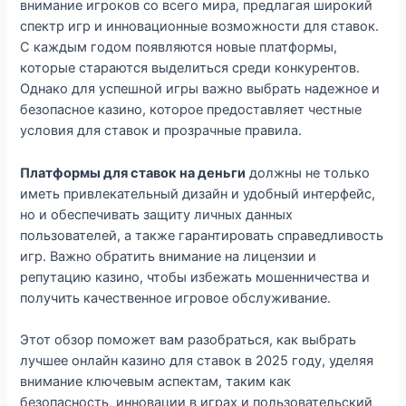
внимание игроков со всего мира, предлагая широкий
спектр игр и инновационные возможности для ставок.
С каждым годом появляются новые платформы,
которые стараются выделиться среди конкурентов.
Однако для успешной игры важно выбрать надежное и
безопасное казино, которое предоставляет честные
условия для ставок и прозрачные правила.
Платформы для ставок на деньги
должны не только
иметь привлекательный дизайн и удобный интерфейс,
но и обеспечивать защиту личных данных
пользователей, а также гарантировать справедливость
игр. Важно обратить внимание на лицензии и
репутацию казино, чтобы избежать мошенничества и
получить качественное игровое обслуживание.
Этот обзор поможет вам разобраться, как выбрать
лучшее онлайн казино для ставок в 2025 году, уделяя
внимание ключевым аспектам, таким как
безопасность, инновации в играх и пользовательский