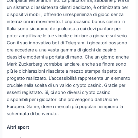
completamente anonimo. La piattaforma, sebbene priva di
un sistema di assistenza clienti dedicato, è ottimizzata per
dispositivi mobili, offrendo un’esperienza di gioco senza
interruzioni in movimento. I criptocasino bonus casino in
Italia sono sicuramente qualcosa a cui devi puntare per
poter amplificare le tue vincite e iniziare a giocare sul serio.
Con il suo innovativo bot di Telegram, i giocatori possono
ora accedere a una vasta gamma di giochi da casinò
classici e moderni a portata di mano. Che un giorno anche
Mark Zuckerberg vorrebbe lanciare, anche se finora sono
più le dichiarazioni rilasciate a mezzo stampa rispetto al
progetto realizzato. L’accessibilità rappresenta un elemento
cruciale nella scelta di un valido crypto casinò. Grazie per
esserti registrato. Sì, ci sono diversi crypto casino
disponibili per i giocatori che provengono dall’Unione
Europea. Game, dove i mercati più popolari riempiono la
schermata di benvenuto.
Altri sport