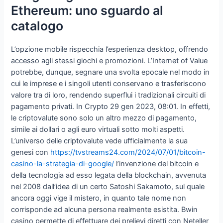
Ethereum: uno sguardo al
catalogo
L’opzione mobile rispecchia l’esperienza desktop, offrendo
accesso agli stessi giochi e promozioni. L’Internet of Value
potrebbe, dunque, segnare una svolta epocale nel modo in
cui le imprese e i singoli utenti conservano e trasferiscono
valore tra di loro, rendendo superflui i tradizionali circuiti di
pagamento privati. In Crypto 29 gen 2023, 08:01. In effetti,
le criptovalute sono solo un altro mezzo di pagamento,
simile ai dollari o agli euro virtuali sotto molti aspetti.
L’universo delle criptovalute vede ufficialmente la sua
genesi con
https://tvstreams24.com/2024/07/01/bitcoin-
casino-la-strategia-di-google/
l’invenzione del bitcoin e
della tecnologia ad esso legata della blockchain, avvenuta
nel 2008 dall’idea di un certo Satoshi Sakamoto, sul quale
ancora oggi vige il mistero, in quanto tale nome non
corrisponde ad alcuna persona realmente esistita. Bwin
casino permette di effettuare dei prelievi diretti con Neteller