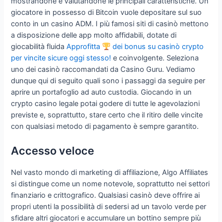
mostrandone e valutandone le principali caratteristiche. Un
giocatore in possesso di Bitcoin vuole depositare sul suo
conto in un casino ADM. I più famosi siti di casinò mettono
a disposizione delle app molto affidabili, dotate di
giocabilità fluida
Approfitta
dei bonus su casinò crypto
per vincite sicure oggi stesso!
e coinvolgente. Seleziona
uno dei casinò raccomandati da Casino Guru. Vediamo
dunque qui di seguito quali sono i passaggi da seguire per
aprire un portafoglio ad auto custodia. Giocando in un
crypto casino legale potai godere di tutte le agevolazioni
previste e, soprattutto, stare certo che il ritiro delle vincite
con qualsiasi metodo di pagamento è sempre garantito.
Accesso veloce
Nel vasto mondo di marketing di affiliazione, Algo Affiliates
si distingue come un nome notevole, soprattutto nei settori
finanziario e crittografico. Qualsiasi casinò deve offrire ai
propri utenti la possibilità di sedersi ad un tavolo verde per
sfidare altri giocatori e accumulare un bottino sempre più