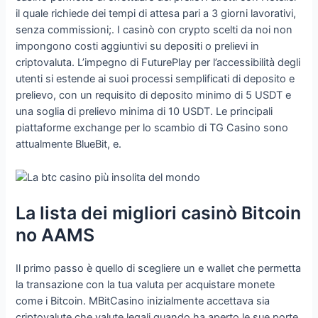
il quale richiede dei tempi di attesa pari a 3 giorni lavorativi,
senza commissioni;. I casinò con crypto scelti da noi non
impongono costi aggiuntivi su depositi o prelievi in
criptovaluta. L’impegno di FuturePlay per l’accessibilità degli
utenti si estende ai suoi processi semplificati di deposito e
prelievo, con un requisito di deposito minimo di 5 USDT e
una soglia di prelievo minima di 10 USDT. Le principali
piattaforme exchange per lo scambio di TG Casino sono
attualmente BlueBit, e.
La lista dei migliori casinò Bitcoin
no AAMS
Il primo passo è quello di scegliere un e wallet che permetta
la transazione con la tua valuta per acquistare monete
come i Bitcoin. MBitCasino inizialmente accettava sia
criptovalute che valute legali quando ha aperto le sue porte