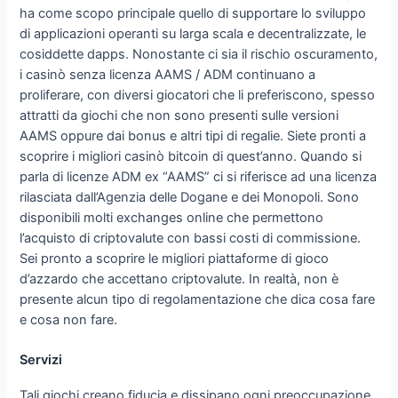
ha come scopo principale quello di supportare lo sviluppo
di applicazioni operanti su larga scala e decentralizzate, le
cosiddette dapps. Nonostante ci sia il rischio oscuramento,
i casinò senza licenza AAMS / ADM continuano a
proliferare, con diversi giocatori che li preferiscono, spesso
attratti da giochi che non sono presenti sulle versioni
AAMS oppure dai bonus e altri tipi di regalie. Siete pronti a
scoprire i migliori casinò bitcoin di quest’anno. Quando si
parla di licenze ADM ex “AAMS” ci si riferisce ad una licenza
rilasciata dall’Agenzia delle Dogane e dei Monopoli. Sono
disponibili molti exchanges online che permettono
l’acquisto di criptovalute con bassi costi di commissione.
Sei pronto a scoprire le migliori piattaforme di gioco
d’azzardo che accettano criptovalute. In realtà, non è
presente alcun tipo di regolamentazione che dica cosa fare
e cosa non fare.
Servizi
Tali giochi creano fiducia e dissipano ogni preoccupazione