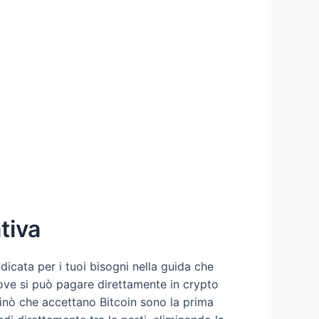
tiva
dicata per i tuoi bisogni nella guida che
ove si può pagare direttamente in crypto
sinò che accettano Bitcoin sono la prima