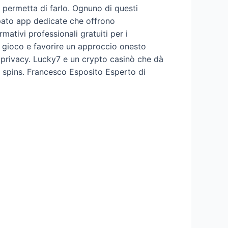
i permetta di farlo. Ognuno di questi
ppato app dedicate che offrono
mativi professionali gratuiti per i
di gioco e favorire un approccio onesto
a privacy. Lucky7 e un crypto casinò che dà
e spins. Francesco Esposito Esperto di