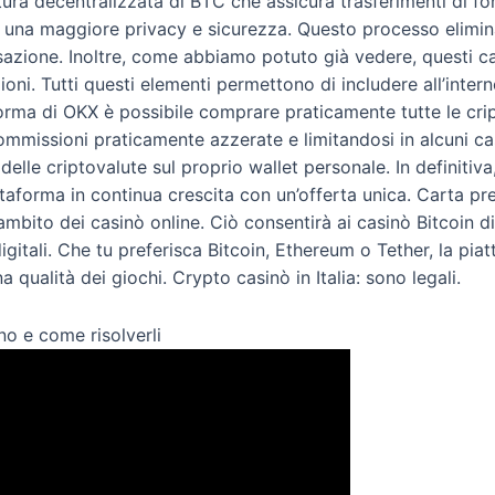
atura decentralizzata di BTC che assicura trasferimenti di fo
 una maggiore privacy e sicurezza. Questo processo elimina 
ansazione. Inoltre, come abbiamo potuto già vedere, questi 
ioni. Tutti questi elementi permettono di includere all’inter
orma di OKX è possibile comprare praticamente tutte le cri
commissioni praticamente azzerate e limitandosi in alcuni ca
delle criptovalute sul proprio wallet personale. In definitiv
taforma in continua crescita con un’offerta unica. Carta pre
’ambito dei casinò online. Ciò consentirà ai casinò Bitcoin di
 digitali. Che tu preferisca Bitcoin, Ethereum o Tether, la p
na qualità dei giochi. Crypto casinò in Italia: sono legali.