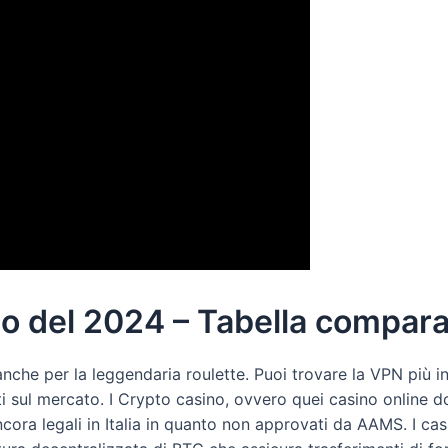
ino del 2024 – Tabella compara
nche per la leggendaria roulette. Puoi trovare la VPN più in
i sul mercato. I Crypto casino, ovvero quei casino online d
cora legali in Italia in quanto non approvati da AAMS. I ca