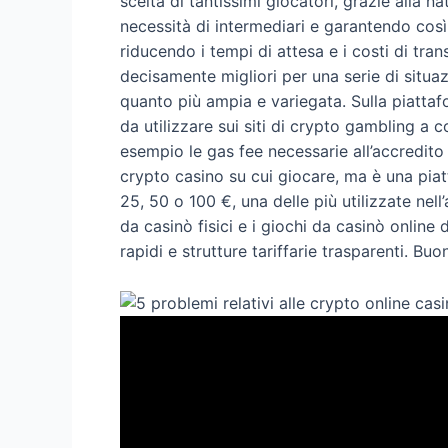
scelta di tantissimi giocatori, grazie alla n
necessità di intermediari e garantendo così
riducendo i tempi di attesa e i costi di tr
decisamente migliori per una serie di situaz
quanto più ampia e variegata. Sulla piattaf
da utilizzare sui siti di crypto gambling a 
esempio le gas fee necessarie all’accredito 
crypto casino su cui giocare, ma è una piat
25, 50 o 100 €, una delle più utilizzate nell
da casinò fisici e i giochi da casinò online
rapidi e strutture tariffarie trasparenti. Buo