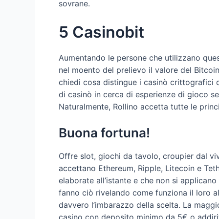
sovrane.
5 Casinobit
Aumentando le persone che utilizzano questo
nel moento del prelievo il valore del Bitcoi
chiedi cosa distingue i casinò crittografici
di casinò in cerca di esperienze di gioco s
Naturalmente, Rollino accetta tutte le princi
Buona fortuna!
Offre slot, giochi da tavolo, croupier dal v
accettano Ethereum, Ripple, Litecoin e Teth
elaborate all’istante e che non si applicano 
fanno ciò rivelando come funziona il loro al
davvero l’imbarazzo della scelta. La maggi
casino con deposito minimo da 5€ o addirit