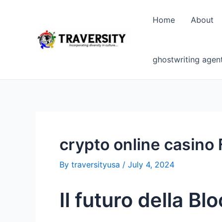
Skip
to
Home
About
content
ghostwriting agen
crypto online casino 
By
traversityusa
/
July 4, 2024
Il futuro della Bl