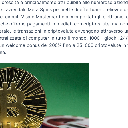
le crescita è principalmente attribuibile alle numerose azie
si aziendali. Meta Spins permette di effettuare prelievi e d
dei circuiti Visa e Mastercard e alcuni portafogli elettroni
a che offrono pagamenti immediati con criptovalute, ma non
nerale, le transazioni in criptovaluta avvengono attraverso 
tralizzata di computer in tutto il mondo. 1000+ giochi, 24/
un welcome bonus del 200% fino a 25. 000 criptovalute in t
ne.