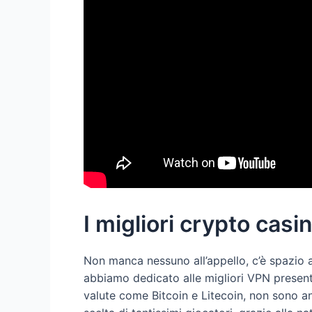
I migliori crypto cas
Non manca nessuno all’appello, c’è spazio a
abbiamo dedicato alle migliori VPN present
valute come Bitcoin e Litecoin, non sono an