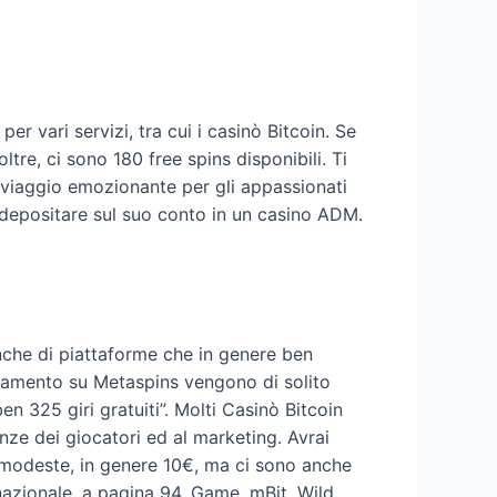
r vari servizi, tra cui i casinò Bitcoin. Se
tre, ci sono 180 free spins disponibili. Ti
un viaggio emozionante per gli appassionati
e depositare sul suo conto in un casino ADM.
 anche di piattaforme che in genere ben
pagamento su Metaspins vengono di solito
en 325 giri gratuiti”. Molti Casinò Bitcoin
enze dei giocatori ed al marketing. Avrai
 modeste, in genere 10€, ma ci sono anche
nazionale, a pagina 94. Game, mBit, Wild