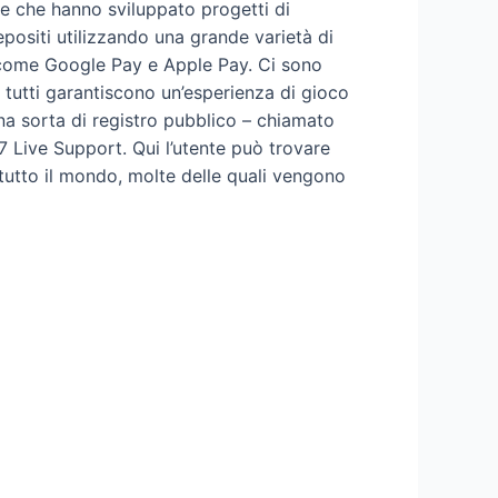
nde che hanno sviluppato progetti di
epositi utilizzando una grande varietà di
ci come Google Pay e Apple Pay. Ci sono
 tutti garantiscono un’esperienza di gioco
una sorta di registro pubblico – chiamato
7 Live Support. Qui l’utente può trovare
utto il mondo, molte delle quali vengono