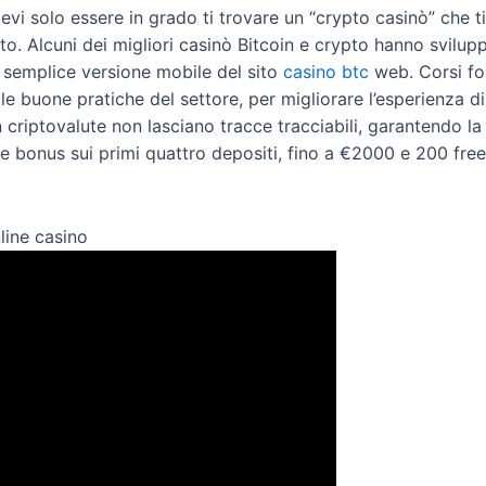
evi solo essere in grado ti trovare un “crypto casinò” che t
nto. Alcuni dei migliori casinò Bitcoin e crypto hanno svilu
a semplice versione mobile del sito
casino btc
web. Corsi for
o le buone pratiche del settore, per migliorare l’esperienza 
n criptovalute non lasciano tracce tracciabili, garantendo l
me bonus sui primi quattro depositi, fino a €2000 e 200 fre