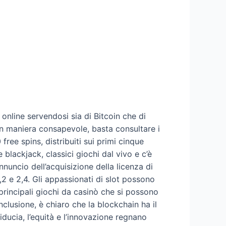
 online servendosi sia di Bitcoin che di
in maniera consapevole, basta consultare i
ree spins, distribuiti sui primi cinque
 blackjack, classici giochi dal vivo e c’è
uncio dell’acquisizione della licenza di
,2 e 2,4. Gli appassionati di slot possono
principali giochi da casinò che si possono
nclusione, è chiaro che la blockchain ha il
iducia, l’equità e l’innovazione regnano