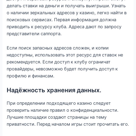
делать ставки на деньги и получать выигрыши. Узнать
о наличии зеркальных адресов у казино, легко найти в
поисковых сервисах. Первая информация должна
приводить к ресурсу клуба. Адреса дают по запросу
представители саппорта.
Если поиск запасных адресов сложен, и копии
недоступны, использовать этот ресурс для ставок не
рекомендуется. Если доступ к клубу ограничат
провайдеры, невозможно будет получить доступ к
профилю и финансам.
Надёжность хранения данных.
При определении подходящего казино следует
проверить наличие правил о конфиденциальности.
Лучшие площадки создают страницы на тему
приватности. Перед началом игры стоит прочитать его.