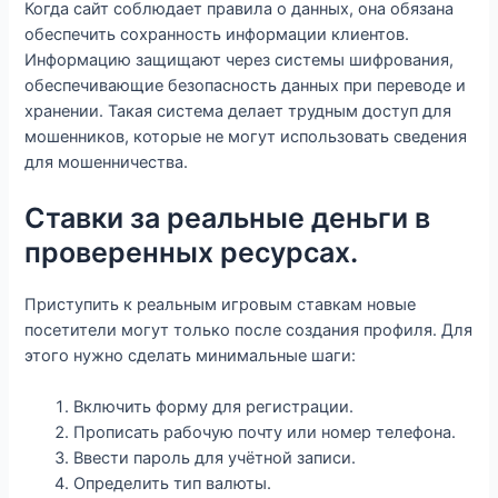
Когда сайт соблюдает правила о данных, она обязана
обеспечить сохранность информации клиентов.
Информацию защищают через системы шифрования,
обеспечивающие безопасность данных при переводе и
хранении. Такая система делает трудным доступ для
мошенников, которые не могут использовать сведения
для мошенничества.
Ставки за реальные деньги в
проверенных ресурсах.
Приступить к реальным игровым ставкам новые
посетители могут только после создания профиля. Для
этого нужно сделать минимальные шаги:
Включить форму для регистрации.
Прописать рабочую почту или номер телефона.
Ввести пароль для учётной записи.
Определить тип валюты.