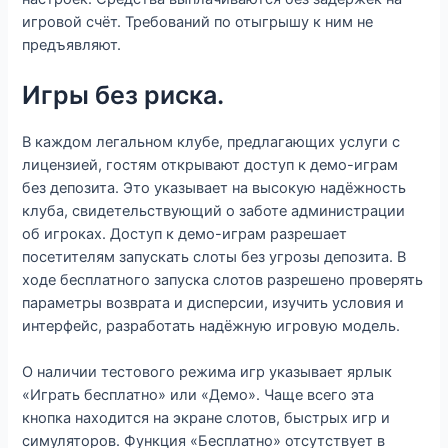
игровой счёт. Требований по отыгрышу к ним не
предъявляют.
Игры без риска.
В каждом легальном клубе, предлагающих услуги с
лицензией, гостям открывают доступ к демо-играм
без депозита. Это указывает на высокую надёжность
клуба, свидетельствующий о заботе администрации
об игроках. Доступ к демо-играм разрешает
посетителям запускать слоты без угрозы депозита. В
ходе бесплатного запуска слотов разрешено проверять
параметры возврата и дисперсии, изучить условия и
интерфейс, разработать надёжную игровую модель.
О наличии тестового режима игр указывает ярлык
«Играть бесплатно» или «Демо». Чаще всего эта
кнопка находится на экране слотов, быстрых игр и
симуляторов. Функция «Бесплатно» отсутствует в