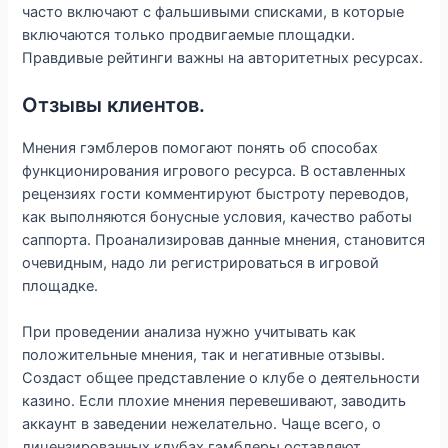
часто включают с фальшивыми списками, в которые
включаются только продвигаемые площадки.
Правдивые рейтинги важны на авторитетных ресурсах.
Отзывы клиентов.
Мнения гэмблеров помогают понять об способах
функционирования игрового ресурса. В оставленных
рецензиях гости комментируют быстроту переводов,
как выполняются бонусные условия, качество работы
саппорта. Проанализировав данные мнения, становится
очевидным, надо ли регистрироваться в игровой
площадке.
При проведении анализа нужно учитывать как
положительные мнения, так и негативные отзывы.
Создаст общее представление о клубе о деятельности
казино. Если плохие мнения перевешивают, заводить
аккаунт в заведении нежелательно. Чаще всего, о
лицензированных клубах гэмблеры оставляют