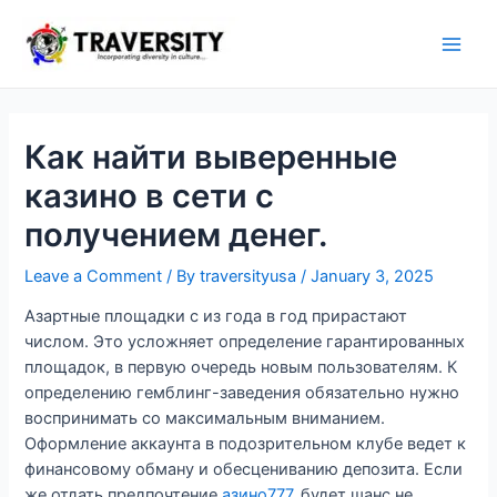
Skip
to
Main
content
Men
Как найти выверенные
казино в сети с
получением денег.
Leave a Comment
/ By
traversityusa
/
January 3, 2025
Азартные площадки с из года в год прирастают
числом. Это усложняет определение гарантированных
площадок, в первую очередь новым пользователям. К
определению гемблинг-заведения обязательно нужно
воспринимать со максимальным вниманием.
Оформление аккаунта в подозрительном клубе ведет к
финансовому обману и обесцениванию депозита. Если
же отдать предпочтение
азино777
, будет шанс не