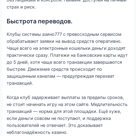
без лицензии и контроля. Гейминг доступен на личный
страх и риск.
Быстрота переводов.
Клубы системы азино777 с превосходным сервисом
обрабатывают заявки на вывод средств оперативно.
Чаще всего на электронные кошельки деньги доходят
практически сразу. Платежи на банковские карты идут
до 5 дней, хотя чаще всего транзакции завершаются
быстрее. Движение средств происходит по
защищенным каналам — предупреждая перехват
транзакций.
Когда клуб задерживает выплаты за пределы сроков,
не стоит начинать игру на этом сайте. Медлительность
транзакций — норма для этой площадки. Ещё хуже,
если деньги совсем не поступают, и поддержка
пользователей не отвечает. Это доказывает
неблагонадёжность казино.