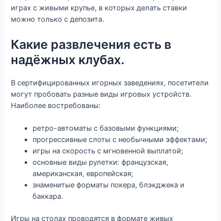
играх с живыми крупье, в которых делать ставки
можно только с депозита.
Какие развлечения есть в
надёжных клубах.
В сертифицированных игорных заведениях, посетители
могут пробовать разные виды игровых устройств.
Наиболее востребованы:
ретро-автоматы с базовыми функциями;
прогрессивные слоты с необычными эффектами;
игры на скорость с мгновенной выплатой;
основные виды рулетки: французская,
американская, европейская;
знаменитые форматы покера, блэкджека и
баккара.
Игры на столах проводятся в формате живых