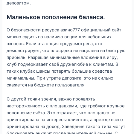
депозитом.
Маленькое пополнение баланса.
О безопасности ресурса азино777 официальный сайт
можно судить по наличию опции для небольших
взносов. Если эта опция предусмотрена, это
демонстрирует, что площадка не нацелена на быструю
прибыль. Разрешая минимальные вложения в игру,
клуб подчёркивает своё дружелюбие к клиентам. В
таких клубах шансы потерять большие средства
минимальны. При утрате депозита, это не сильно
скажется на бюджете пользователя.
С другой точки зрения, важно проявлять
настороженность с площадками, где требуют крупное
пополнение счёта. Это отражает, что площадка не
ориентирована на интересы клиентов, а прежде всего
ориентирована на доход. Заведения такого типа могут
блокировать аккаунт после значительной суммы. С