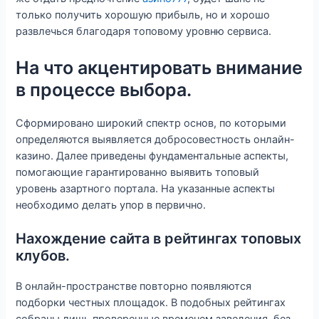
только получить хорошую прибыль, но и хорошо
развлечься благодаря топовому уровню сервиса.
На что акцентировать внимание
в процессе выбора.
Сформировано широкий спектр основ, по которыми
определяются выявляется добросовестность онлайн-
казино. Далее приведены фундаментальные аспекты,
помогающие гарантированно выявить топовый
уровень азартного портала. На указанные аспекты
необходимо делать упор в первично.
Нахождение сайта в рейтингах топовых
клубов.
В онлайн-пространстве повторно появляются
подборки честных площадок. В подобных рейтингах