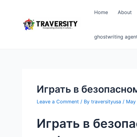
Skip
to
Home
About
content
ghostwriting agen
Играть в безопасно
Leave a Comment
/ By
traversityusa
/
May 
Играть в безоп