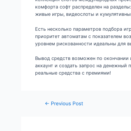
комфорта софт распределен на разделы:
живые игры, видеослоты и кумулятивн
Есть несколько параметров подбора игр
приоритет автоматам с показателем воз
уровнем рискованности идеальны для в
Вывод средств возможен по окончании 
аккаунт и создать запрос на денежный 
реальные средства с премиями!
Post
←
Previous Post
navigation