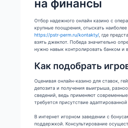
на финансы
Отбор надежного онлайн казино с опер
крупные поощрения, отыскать наиболее
https://pstr-perm.ru/kontakty/
, где предс
взять джекпот. Победа значительно опр
нужно навык контролировать банком и 
Как подобрать игро
Оценивая онлайн-казино для ставок, ге
депозита и получения выигрыша, разно
сведений, ведь применяют современные
требуется присутствие адаптированной
В интернет игорном заведении с бонуса
поддержкой. Консультирование осуществ