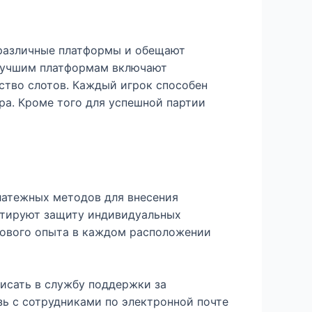
 различные платформы и обещают
 лучшим платформам включают
ество слотов. Каждый игрок способен
ра. Кроме того для успешной партии
платежных методов для внесения
нтируют защиту индивидуальных
рового опыта в каждом расположении
писать в службу поддержки за
зь с сотрудниками по электронной почте