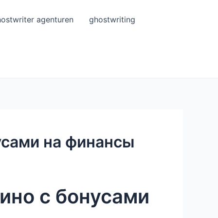
ostwriter agenturen
ghostwriting
усами на финансы
ино с бонусами