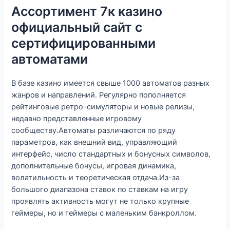
Ассортимент 7к казино
официальный сайт с
сертифицированными
автоматами
В базе казино имеется свыше 1000 автоматов разных
жанров и направлений. Регулярно пополняется
рейтинговые ретро-симуляторы и новые релизы,
недавно представленные игровому
сообществу.Автоматы различаются по ряду
параметров, как внешний вид, управляющий
интерфейс, число стандартных и бонусных символов,
дополнительные бонусы, игровая динамика,
волатильность и теоретическая отдача.Из-за
большого диапазона ставок по ставкам на игру
проявлять активность могут не только крупные
геймеры, но и геймеры с маленьким банкроллом.