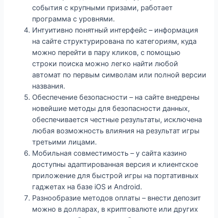
события с крупными призами, работает
программа с уровнями.
Интуитивно понятный интерфейс – информация
на сайте структурирована по категориям, куда
можно перейти в пару кликов, с помощью
строки поиска можно легко найти любой
автомат по первым символам или полной версии
названия.
Обеспечение безопасности – на сайте внедрены
новейшие методы для безопасности данных,
обеспечивается честные результаты, исключена
любая возможность влияния на результат игры
третьими лицами.
Мобильная совместимость – у сайта казино
доступны адаптированная версия и клиентское
приложение для быстрой игры на портативных
гаджетах на базе iOS и Android.
Разнообразие методов оплаты – внести депозит
можно в долларах, в криптовалюте или других