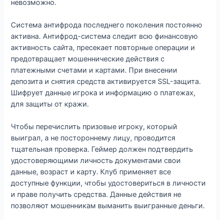
невозможно.
Система антифрода последнего поколения постоянно
активна. Антифрод-система следит всю финансовую
активность сайта, пресекает повторные операции и
предотвращает мошеннические действия с
платежными счетами и картами. При внесении
депозита и снятия средств активируется SSL-защита.
Шифрует данные игрока и информацию о платежах,
для защиты от кражи.
Чтобы перечислить призовые игроку, который
выиграл, а не постороннему лицу, проводится
тщательная проверка. Геймер должен подтвердить
удостоверяющими личность документами свои
данные, возраст и карту. Клуб применяет все
доступные функции, чтобы удостовериться в личности
и праве получить средства. Данные действия не
позволяют мошенникам выманить выигранные деньги.