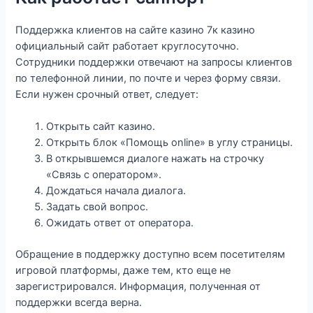
Поддержка клиентов на сайте казино 7к казино
официальный сайт работает круглосуточно.
Сотрудники поддержки отвечают на запросы клиентов
по телефонной линии, по почте и через форму связи.
Если нужен срочный ответ, следует:
Открыть сайт казино.
Открыть блок «Помощь online» в углу страницы.
В открывшемся диалоге нажать на строчку
«Связь с оператором».
Дождаться начала диалога.
Задать свой вопрос.
Ожидать ответ от оператора.
Обращение в поддержку доступно всем посетителям
игровой платформы, даже тем, кто еще не
зарегистрировался. Информация, полученная от
поддержки всегда верна.