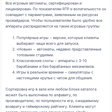
Все игровые автоматы, сертифицирован и
лицензирован. По показателям RTP и волатильности он
совпадает с параметрами, заявленным на ресурсах
провайдеров. Чтобы пользователям было удобно все
аппараты распределяются на такие игровые группы:
Популярные игры − версии, которые клиенты
выбирают чаще всего для запуска.
«Новые» − автоматы, недавно представленные
топовыми студиями.
Классические слоты − аппараты с 3-10
барабанами и без барабанных механизмов.
Игры в реальном времени − симуляторы с
настоящими крупье с чатом для общения.
Сортировка игр в зале или любом блоке каталога
может быть выполнена по алфавиту, по
производителю, по популярности игр, ожидаемому
возврату и геймерскому рейтингу. Клиенты могут