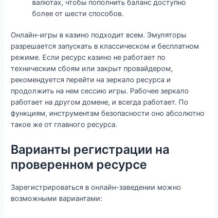
валютах, чтобы пополнить баланс доступно
более от шести способов.
Онлайн-игры в казино подходит всем. Эмуляторы
разрешается запускать в классическом и бесплатном
режиме. Если ресурс казино не работает по
техническим сбоям или закрыт провайдером,
рекомендуется перейти на зеркало ресурса и
продолжить на нем сессию игры. Рабочее зеркало
работает на другом домене, и всегда работает. По
функциям, инструментам безопасности оно абсолютно
такое же от главного ресурса.
Варианты регистрации на
проверенном ресурсе
Зарегистрироваться в онлайн-заведении можно
возможными вариантами: