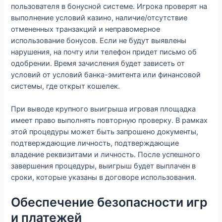
пользователя в бонусной системе. Игрока проверят на
выполнение условий казино, наличие/отсутствие
отмененных транзакций и неправомерное
использование бонусов. Если не будут выявлены
нарушения, на почту или телефон придет письмо об
одобрении. Время зачисления будет зависеть от
условий от условий банка-эмитента или финансовой
системы, где открыт кошелек.
При выводе крупного выигрыша игровая площадка
имеет право выполнять повторную проверку. В рамках
этой процедуры может быть запрошено документы,
подтверждающие личность, подтверждающие
владение реквизитами и личность. После успешного
завершения процедуры, выигрыш будет выплачен в
сроки, которые указаны в договоре использования.
Обеспечение безопасности игр
и платежей