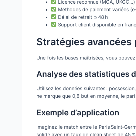
Licence reconnue (MGA, UKGC…)
Méthodes de paiement variées (e‑w
Délai de retrait ≤ 48 h
Support client disponible en franç
Stratégies avancées p
Une fois les bases maîtrisées, vous pouvez 
Analyse des statistiques 
Utilisez les données suivantes : possession
ne marque que 0,8 but en moyenne, le pari s
Exemple d’application
Imaginez le match entre le Paris Saint‑Ger
solide avec un taux de clean sheet de 45 %.