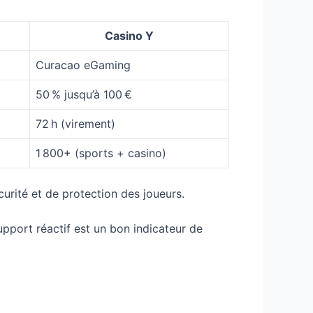
Casino Y
Curacao eGaming
50 % jusqu’à 100 €
72 h (virement)
1 800+ (sports + casino)
curité et de protection des joueurs.
upport réactif est un bon indicateur de