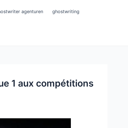
ostwriter agenturen
ghostwriting
gue 1 aux compétitions