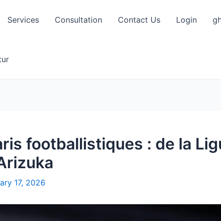
Services
Consultation
Contact Us
Login
gh
tur
is footballistiques : de la Li
Arizuka
ary 17, 2026