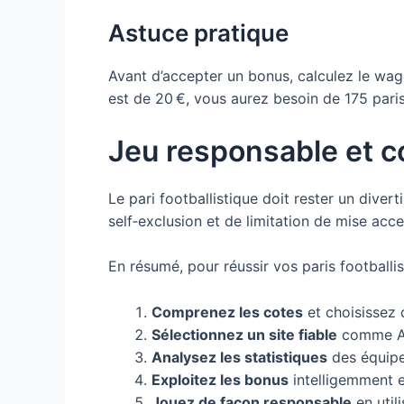
Astuce pratique
Avant d’accepter un bonus, calculez le wag
est de 20 €, vous aurez besoin de 175 paris,
Jeu responsable et c
Le pari footballistique doit rester un dive
self‑exclusion et de limitation de mise acc
En résumé, pour réussir vos paris footballis
Comprenez les cotes
et choisissez 
Sélectionnez un site fiable
comme Ari
Analysez les statistiques
des équipes
Exploitez les bonus
intelligemment e
Jouez de façon responsable
en utili