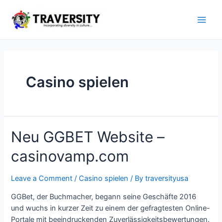
Skip
to
Main
content
Men
Casino spielen
Neu GGBET Website –
casinovamp.com
Leave a Comment
/
Casino spielen
/ By
traversityusa
GGBet, der Buchmacher, begann seine Geschäfte 2016
und wuchs in kurzer Zeit zu einem der gefragtesten Online-
Portale mit beeindruckenden Zuverlässigkeitsbewertungen.