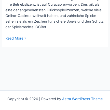
Ihre Betriebslizenz ist auf Curacao erworben. Dies gilt als
eine der angesehensten Glücksspiellizenzen, welche viele
Online-Casinos weltweit haben, und zahlreiche Spieler
sehen sie als ein Zeichen für sichere Spiele und den Schutz
der Spielerrechte. GGBet …
Neu
Read More »
GGBET
Website
–
casinovamp.com
Copyright © 2026 | Powered by
Astra WordPress Theme