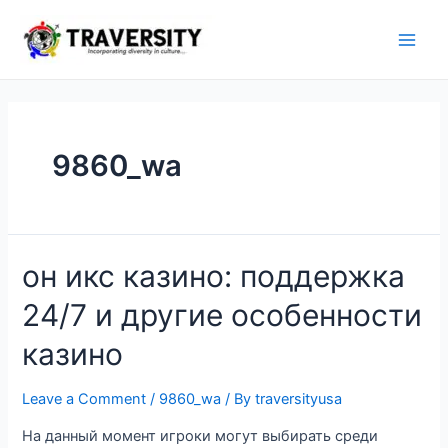
Skip
to
Main
content
Men
9860_wa
он икс казино: поддержка
24/7 и другие особенности
казино
Leave a Comment
/
9860_wa
/ By
traversityusa
На данный момент игроки могут выбирать среди