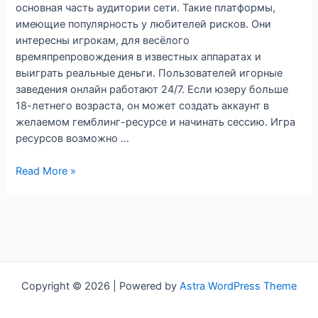
основная часть аудитории сети. Такие платформы,
имеющие популярность у любителей рисков. Они
интересны игрокам, для весёлого
времяпрепровождения в известных аппаратах и
выиграть реальные деньги. Пользователей игорные
заведения онлайн работают 24/7. Если юзеру больше
18-летнего возраста, он может создать аккаунт в
желаемом гемблинг-ресурсе и начинать сессию. Игра
ресурсов возможно …
Азартный
Read More »
портал
казино
7к:
в
чем
суть
и
Copyright © 2026 | Powered by
Astra WordPress Theme
как
в