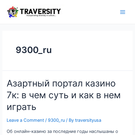
Skip
to
Main
content
Men
9300_ru
Азартный портал казино
7к: в чем суть и как в нем
играть
Leave a Comment
/
9300_ru
/ By
traversityusa
Об онлайн-казино за последние годы наслышаны о