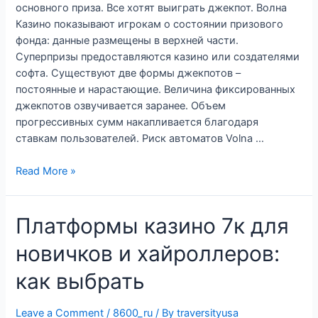
основного приза. Все хотят выиграть джекпот. Волна
Казино показывают игрокам о состоянии призового
фонда: данные размещены в верхней части.
Суперпризы предоставляются казино или создателями
софта. Существуют две формы джекпотов –
постоянные и нарастающие. Величина фиксированных
джекпотов озвучивается заранее. Объем
прогрессивных сумм накапливается благодаря
ставкам пользователей. Риск автоматов Volna …
Крупные
Read More »
выигрыши
в
Платформы казино 7к для
слотах
в
новичков и хайроллеров:
заведении
Volna
как выбрать
Casino
Leave a Comment
/
8600_ru
/ By
traversityusa