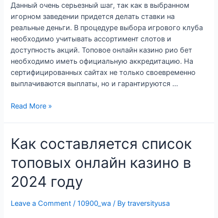
Данный очень серьезный шаг, так как в выбранном
игорном заведении придется делать ставки на
реальные деньги. В процедуре выбора игрового клуба
необходимо учитывать ассортимент слотов и
доступность акций. Топовое онлайн казино рио бет
необходимо иметь официальную аккредитацию. На
сертифицированных сайтах не только своевременно
выплачиваются выплаты, но и гарантируются …
Достоинства
Read More »
ставок
на
Как составляется список
деньги
в
топовых онлайн казино в
виртуальных
казино
2024 году
с
подарками.
Leave a Comment
/
10900_wa
/ By
traversityusa