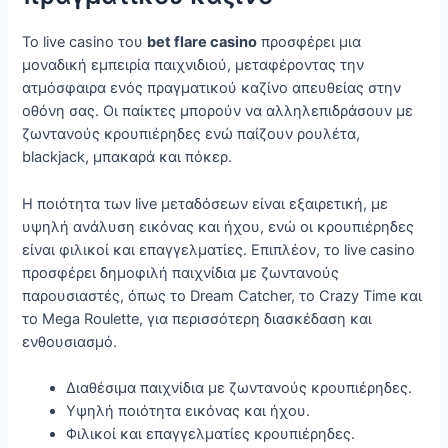
Το live casino του
bet flare casino
προσφέρει μια
μοναδική εμπειρία παιχνιδιού, μεταφέροντας την
ατμόσφαιρα ενός πραγματικού καζίνο απευθείας στην
οθόνη σας. Οι παίκτες μπορούν να αλληλεπιδράσουν με
ζωντανούς κρουπιέρηδες ενώ παίζουν ρουλέτα,
blackjack, μπακαρά και πόκερ.
Η ποιότητα των live μεταδόσεων είναι εξαιρετική, με
υψηλή ανάλυση εικόνας και ήχου, ενώ οι κρουπιέρηδες
είναι φιλικοί και επαγγελματίες. Επιπλέον, το live casino
προσφέρει δημοφιλή παιχνίδια με ζωντανούς
παρουσιαστές, όπως το Dream Catcher, το Crazy Time και
το Mega Roulette, για περισσότερη διασκέδαση και
ενθουσιασμό.
Διαθέσιμα παιχνίδια με ζωντανούς κρουπιέρηδες.
Υψηλή ποιότητα εικόνας και ήχου.
Φιλικοί και επαγγελματίες κρουπιέρηδες.