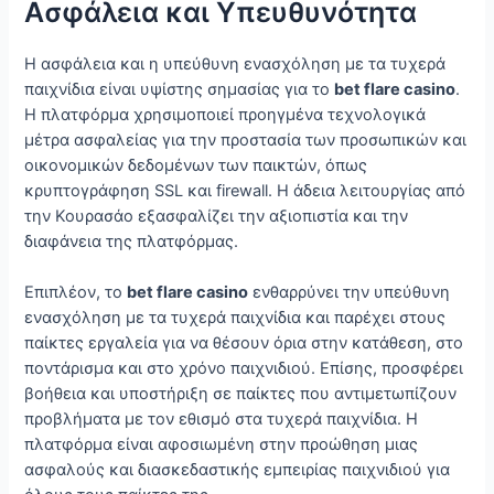
Ασφάλεια και Υπευθυνότητα
Η ασφάλεια και η υπεύθυνη ενασχόληση με τα τυχερά
παιχνίδια είναι υψίστης σημασίας για το
bet flare casino
.
Η πλατφόρμα χρησιμοποιεί προηγμένα τεχνολογικά
μέτρα ασφαλείας για την προστασία των προσωπικών και
οικονομικών δεδομένων των παικτών, όπως
κρυπτογράφηση SSL και firewall. Η άδεια λειτουργίας από
την Κουρασάο εξασφαλίζει την αξιοπιστία και την
διαφάνεια της πλατφόρμας.
Επιπλέον, το
bet flare casino
ενθαρρύνει την υπεύθυνη
ενασχόληση με τα τυχερά παιχνίδια και παρέχει στους
παίκτες εργαλεία για να θέσουν όρια στην κατάθεση, στο
ποντάρισμα και στο χρόνο παιχνιδιού. Επίσης, προσφέρει
βοήθεια και υποστήριξη σε παίκτες που αντιμετωπίζουν
προβλήματα με τον εθισμό στα τυχερά παιχνίδια. Η
πλατφόρμα είναι αφοσιωμένη στην προώθηση μιας
ασφαλούς και διασκεδαστικής εμπειρίας παιχνιδιού για