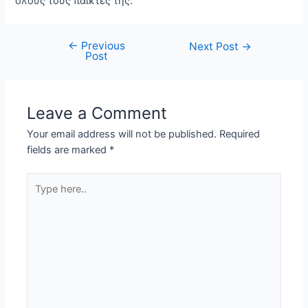
όλους τους παίκτες της.
←
Previous
Post
Next Post
→
Post
navigation
Leave a Comment
Your email address will not be published.
Required
fields are marked
*
Type
here..