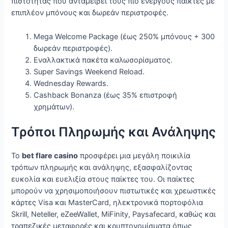
πιστότητας που ανταμείβει τους πιο ενεργούς παίκτες με
επιπλέον μπόνους και δωρεάν περιστροφές.
Mega Welcome Package (έως 250% μπόνους + 300
δωρεάν περιστροφές).
Εναλλακτικά πακέτα καλωσορίσματος.
Super Savings Weekend Reload.
Wednesday Rewards.
Cashback Bonanza (έως 35% επιστροφή
χρημάτων).
Τρόποι Πληρωμής και Ανάληψης
Το
bet flare casino
προσφέρει μια μεγάλη ποικιλία
τρόπων πληρωμής και ανάληψης, εξασφαλίζοντας
ευκολία και ευελιξία στους παίκτες του. Οι παίκτες
μπορούν να χρησιμοποιήσουν πιστωτικές και χρεωστικές
κάρτες Visa και MasterCard, ηλεκτρονικά πορτοφόλια
Skrill, Neteller, eZeeWallet, MiFinity, Paysafecard, καθώς και
τραπεζικές μεταφορές και κρυπτονομίσματα όπως