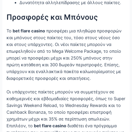
Δυνατότητα αλληλεπίδρασης με άλλους παίκτες.
Προσφορές και Μπόνους
Το
bet flare casino
προσφέρει μια πληθώρα προσφορών
και μπόνους στους παίκτες του, τόσο στους νέους όσο
και στους υπάρχοντες. Οι νέοι παίκτες μπορούν να
επωφεληθούν από το Mega Welcome Package, το οποίο
μπορεί να προσφέρει μέχρι και 250% μπόνους στην
πρώτη κατάθεση και 300 δωρεάν περιστροφές. Επίσης,
υπάρχουν και εναλλακτικά πακέτα καλωσορίσματος με
διαφορετικές προσφορές και απαιτήσεις.
Οι υπάρχοντες παίκτες μπορούν να συμμετέχουν σε
καθημερινές και εβδομαδιαίες προσφορές, όπως το Super
Savings Weekend Reload, το Wednesday Rewards και το
Cashback Bonanza, το οποίο προσφέρει επιστροφή
χρημάτων μέχρι και 35% σε περίπτωση απωλειών.
Επιπλέον, το
bet flare casino
διαθέτει ένα πρόγραμμα