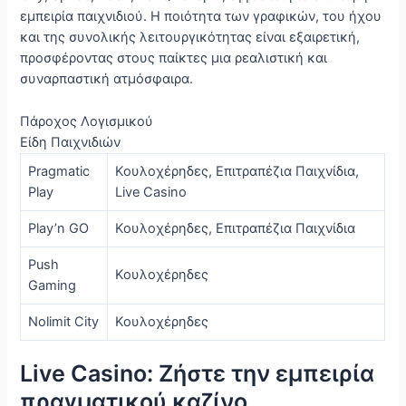
εμπειρία παιχνιδιού. Η ποιότητα των γραφικών, του ήχου
και της συνολικής λειτουργικότητας είναι εξαιρετική,
προσφέροντας στους παίκτες μια ρεαλιστική και
συναρπαστική ατμόσφαιρα.
Πάροχος Λογισμικού
Είδη Παιχνιδιών
Pragmatic
Κουλοχέρηδες, Επιτραπέζια Παιχνίδια,
Play
Live Casino
Play’n GO
Κουλοχέρηδες, Επιτραπέζια Παιχνίδια
Push
Κουλοχέρηδες
Gaming
Nolimit City
Κουλοχέρηδες
Live Casino: Ζήστε την εμπειρία
πραγματικού καζίνο