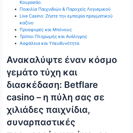
Κουρασάο.
Ποικιλία Παιχνιδιών & Παροχείς Λογισμικού
Live Casino: Ζήστε την εμπειρία πραγματικού
καζίνο
Προσφορές και Μπόνους
Τρόποι Πληρωμής και Ανάληψης
Ασφάλεια και Υπευθυνότητα
Ανακαλύψτε έναν κόσμο
γεμάτο τύχη και
διασκέδαση: Betflare
casino – η πύλη σας σε
χιλιάδες παιχνίδια,
συναρπαστικές