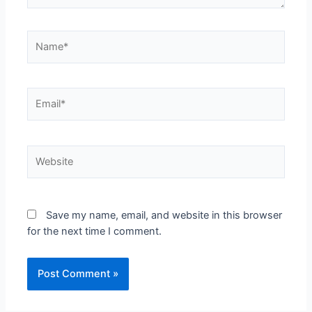
Name*
Email*
Website
Save my name, email, and website in this browser
for the next time I comment.