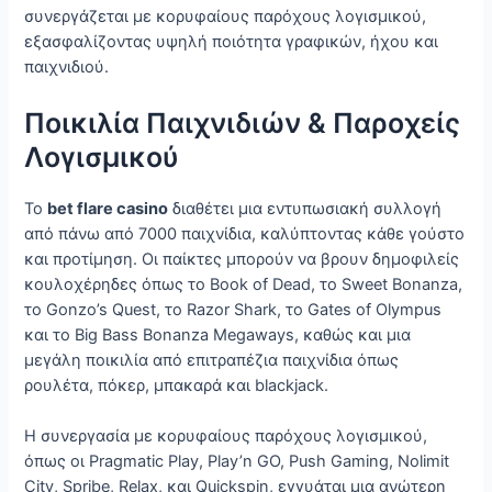
συνεργάζεται με κορυφαίους παρόχους λογισμικού,
εξασφαλίζοντας υψηλή ποιότητα γραφικών, ήχου και
παιχνιδιού.
Ποικιλία Παιχνιδιών & Παροχείς
Λογισμικού
Το
bet flare casino
διαθέτει μια εντυπωσιακή συλλογή
από πάνω από 7000 παιχνίδια, καλύπτοντας κάθε γούστο
και προτίμηση. Οι παίκτες μπορούν να βρουν δημοφιλείς
κουλοχέρηδες όπως το Book of Dead, το Sweet Bonanza,
το Gonzo’s Quest, το Razor Shark, το Gates of Olympus
και το Big Bass Bonanza Megaways, καθώς και μια
μεγάλη ποικιλία από επιτραπέζια παιχνίδια όπως
ρουλέτα, πόκερ, μπακαρά και blackjack.
Η συνεργασία με κορυφαίους παρόχους λογισμικού,
όπως οι Pragmatic Play, Play’n GO, Push Gaming, Nolimit
City, Spribe, Relax, και Quickspin, εγγυάται μια ανώτερη