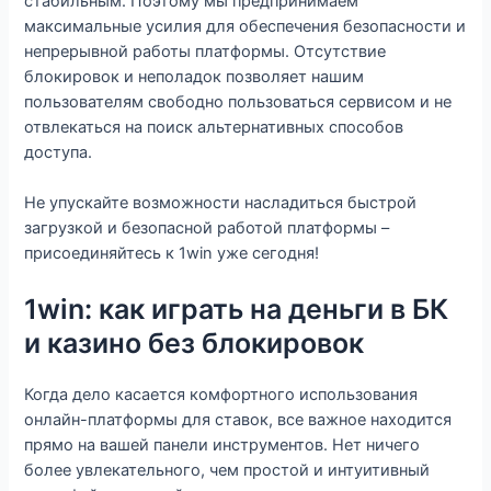
стабильным. Поэтому мы предпринимаем
максимальные усилия для обеспечения безопасности и
непрерывной работы платформы. Отсутствие
блокировок и неполадок позволяет нашим
пользователям свободно пользоваться сервисом и не
отвлекаться на поиск альтернативных способов
доступа.
Не упускайте возможности насладиться быстрой
загрузкой и безопасной работой платформы –
присоединяйтесь к 1win уже сегодня!
1win: как играть на деньги в БК
и казино без блокировок
Когда дело касается комфортного использования
онлайн-платформы для ставок, все важное находится
прямо на вашей панели инструментов. Нет ничего
более увлекательного, чем простой и интуитивный