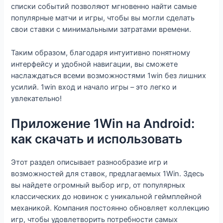
списки событий позволяют мгновенно найти самые
популярные матчи и игры, чтобы вы могли сделать
свои ставки с минимальными затратами времени.
Таким образом, благодаря интуитивно понятному
интерфейсу и удобной навигации, вы сможете
наслаждаться всеми возможностями 1win без лишних
усилий. 1win вход и начало игры – это легко и
увлекательно!
Приложение 1Win на Android:
как скачать и использовать
Этот раздел описывает разнообразие игр и
возможностей для ставок, предлагаемых 1Win. Здесь
вы найдете огромный выбор игр, от популярных
классических до новинок с уникальной геймплейной
механикой. Компания постоянно обновляет коллекцию
игр, чтобы удовлетворить потребности самых