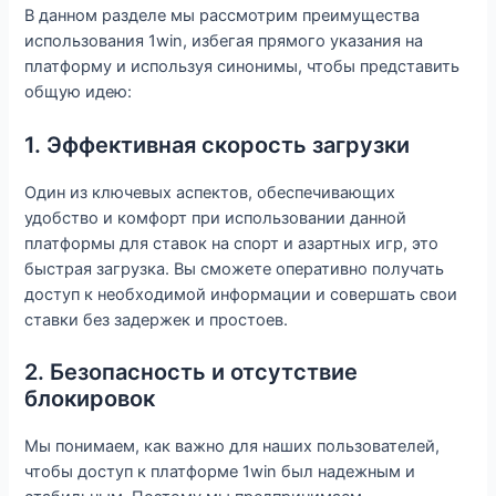
В данном разделе мы рассмотрим преимущества
использования 1win, избегая прямого указания на
платформу и используя синонимы, чтобы представить
общую идею:
1. Эффективная скорость загрузки
Один из ключевых аспектов, обеспечивающих
удобство и комфорт при использовании данной
платформы для ставок на спорт и азартных игр, это
быстрая загрузка. Вы сможете оперативно получать
доступ к необходимой информации и совершать свои
ставки без задержек и простоев.
2. Безопасность и отсутствие
блокировок
Мы понимаем, как важно для наших пользователей,
чтобы доступ к платформе 1win был надежным и