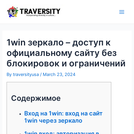
Skip
to
Main
content
Men
1win зеркало – доступ к
официальному сайту без
блокировок и ограничений
By
traversityusa
/
March 23, 2024
Содержимое
Вход на 1win: вход на сайт
1win через зеркало
1win вход: авторизация в