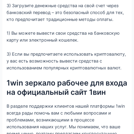
3) Загрузите денежные средства на свой счет через
банковский перевод – это безопасный способ для тех,
кто предпочитает традиционные методы оплаты.
1) Вы можете вывести свои средства на банковскую
карту или электронный кошелек.
3) Если вы предпочитаете использовать криптовалюту,
у вас есть возможность вывести средства с
использованием популярных криптовалютных валют.
1win зеркало рабочее для входа
на официальный сайт 1вин
В разделе поддержки клиентов нашей платформы 1win
всегда рады помочь вам с любыми вопросами и
проблемами, возникающими в процессе
использования наших услуг. Мы понимаем, что ваше
время ценно, поэтому предлагаем круглосуточную