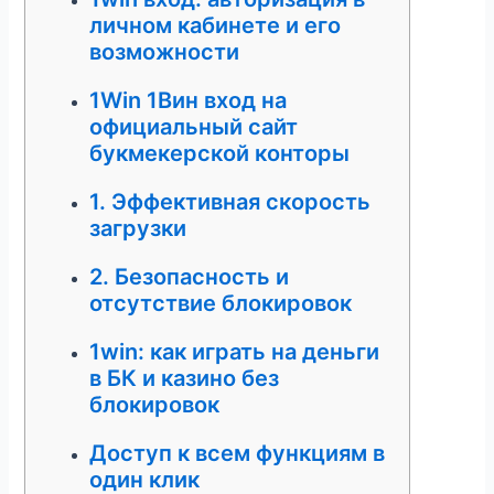
личном кабинете и его
возможности
1Win 1Вин вход на
официальный сайт
букмекерской конторы
1. Эффективная скорость
загрузки
2. Безопасность и
отсутствие блокировок
1win: как играть на деньги
в БК и казино без
блокировок
Доступ к всем функциям в
один клик