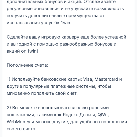
дополнительных бонусов и акций. Отслеживайте
регулярные обновления и не упускайте возможность
получить дополнительные преимущества от
использования услуг бк 1win.
Сделайте вашу игровую карьеру еще более успешной
и выгодной с помощью разнообразных бонусов и
акций от 1win!
Пополнение счета:
1) Используйте банковские карты: Visa, Mastercard и
другие популярные платежные системы, чтобы
мгновенно пополнить свой счет.
2) Вы можете воспользоваться электронными
кошельками, такими как Яндекс.Деньги, QIWI,
WebMoney и многие другие, для удобного пополнения
своего счета.