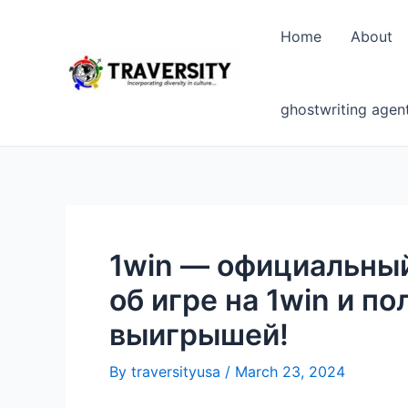
Skip
to
Home
About
content
ghostwriting agen
1win — официальный
об игре на 1win и п
выигрышей!
By
traversityusa
/
March 23, 2024