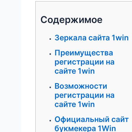
Содержимое
Зеркала сайта 1win
Преимущества
регистрации на
сайте 1win
Возможности
регистрации на
сайте 1win
Официальный сайт
букмекера 1Win