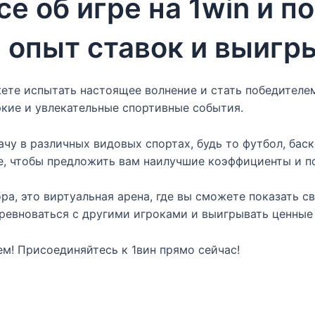
се об игре на 1win и п
опыт ставок и выигр
можете испытать настоящее волнение и стать победител
ркие и увлекательные спортивные события.
чу в различных видовых спортах, будь то футбол, бас
, чтобы предложить вам наилучшие коэффициенты и п
ра, это виртуальная арена, где вы сможете показать св
ревноваться с другими игроками и выигрывать ценные
ем! Присоединяйтесь к 1вин прямо сейчас!