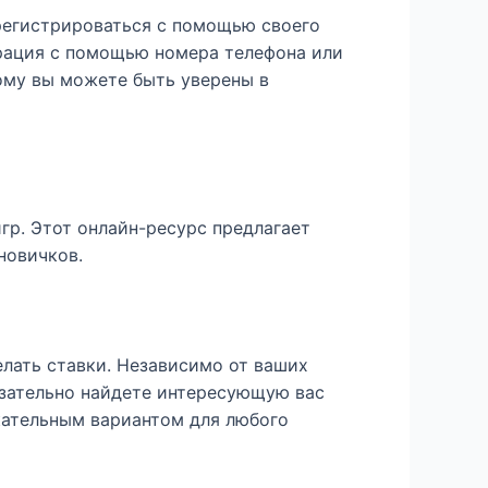
арегистрироваться с помощью своего
трация с помощью номера телефона или
тому вы можете быть уверены в
гр. Этот онлайн-ресурс предлагает
новичков.
елать ставки. Независимо от ваших
бязательно найдете интересующую вас
кательным вариантом для любого