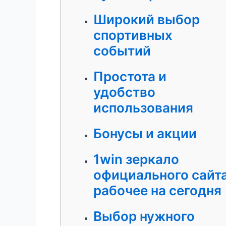
Широкий выбор
спортивных
событий
Простота и
удобство
использования
Бонусы и акции
1win зеркало
официального сайт
рабочее на сегодня
Выбор нужного