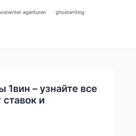
ostwriter agenturen
ghostwriting
 1вин – узнайте все
 ставок и