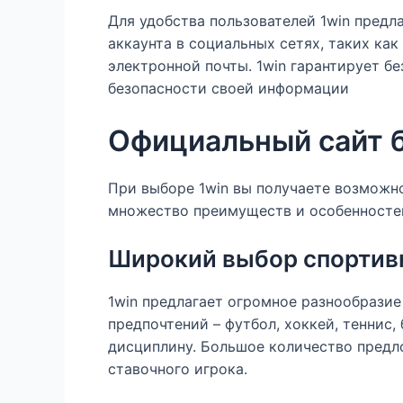
Для удобства пользователей 1win предл
аккаунта в социальных сетях, таких ка
электронной почты. 1win гарантирует б
безопасности своей информации
Официальный сайт 
При выборе 1win вы получаете возможно
множество преимуществ и особенностей
Широкий выбор спортив
1win предлагает огромное разнообразие
предпочтений – футбол, хоккей, теннис
дисциплину. Большое количество предл
ставочного игрока.