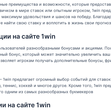
ные преимущества и возможности, которые предоставля
овичком в мире ставок или опытным игроком, 1win пре
ь максимум удовольствия и шансов на победу. Благода
 найти свою ставку и воплотить в жизнь свои прогно
ии на сайте 1win
 пользователей разнообразными бонусами и акциями. По
ный бонус, который может значительно увеличить ваш 
позволяет игрокам получать дополнительные бонусы, 
 1win предлагает огромный выбор событий для ставок.
, теннис, хоккей и многое другое. Кроме того, 1win пр
его одним из самых разнообразных букмекеров
и на сайте 1win