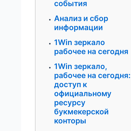
события
Анализ и сбор
информации
1Win зеркало
рабочее на сегодня
1Win зеркало,
рабочее на сегодня:
доступ к
официальному
ресурсу
букмекерской
конторы