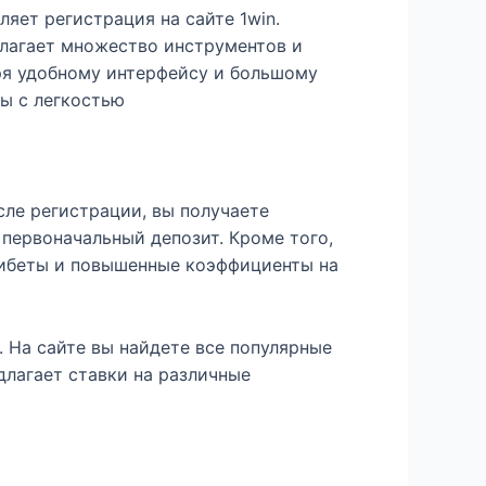
ет регистрация на сайте 1win.
длагает множество инструментов и
ря удобному интерфейсу и большому
зы с легкостью
сле регистрации, вы получаете
первоначальный депозит. Кроме того,
фрибеты и повышенные коэффициенты на
 На сайте вы найдете все популярные
едлагает ставки на различные