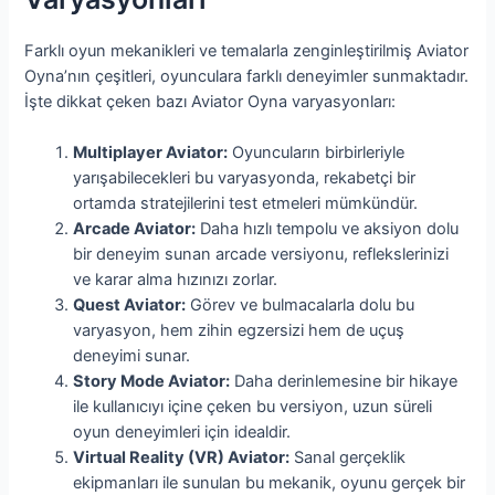
Farklı oyun mekanikleri ve temalarla zenginleştirilmiş Aviator
Oyna’nın çeşitleri, oyunculara farklı deneyimler sunmaktadır.
İşte dikkat çeken bazı Aviator Oyna varyasyonları:
Multiplayer Aviator:
Oyuncuların birbirleriyle
yarışabilecekleri bu varyasyonda, rekabetçi bir
ortamda stratejilerini test etmeleri mümkündür.
Arcade Aviator:
Daha hızlı tempolu ve aksiyon dolu
bir deneyim sunan arcade versiyonu, reflekslerinizi
ve karar alma hızınızı zorlar.
Quest Aviator:
Görev ve bulmacalarla dolu bu
varyasyon, hem zihin egzersizi hem de uçuş
deneyimi sunar.
Story Mode Aviator:
Daha derinlemesine bir hikaye
ile kullanıcıyı içine çeken bu versiyon, uzun süreli
oyun deneyimleri için idealdir.
Virtual Reality (VR) Aviator:
Sanal gerçeklik
ekipmanları ile sunulan bu mekanik, oyunu gerçek bir