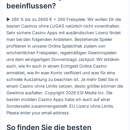
beeinflussen?
► 260 % bis zu 2600 € + 260 Freispiele. Wir wollen Dir die
besten Casinos ohne LUGAS natürlich nicht vorenthalten.
Sehr sichere Casino Apps mit ausländischen Lizenz findet
man bei den folgenden Anbietern. Bestehende Spieler
profitieren in unserer Online Spielothek zudem von
wöchentlichen Freispielen, regelmäßigen Gewinnspielen
und dem einzigartigen Donnerstags Jackpot. Wir erklären
euch, wie ihr euch in einem Echtgeld Online Casino
anmeldet, wie ihr euer Konto verifiziert und was für eine
schnelle Auszahlung zu beachten ist. Je mehr Geld Sie in
einem Casino ohne Limits setzen, desto größer können die
Gewinne ausfallen. Copyright 2026 ESI Media Inc. Die
besten mobilen Casino Apps habe ich euch auf einer
Sonderseite zusammengestellt. EU Lizenz ohne Limits.
Please enter your email address.
So finden Sie die besten