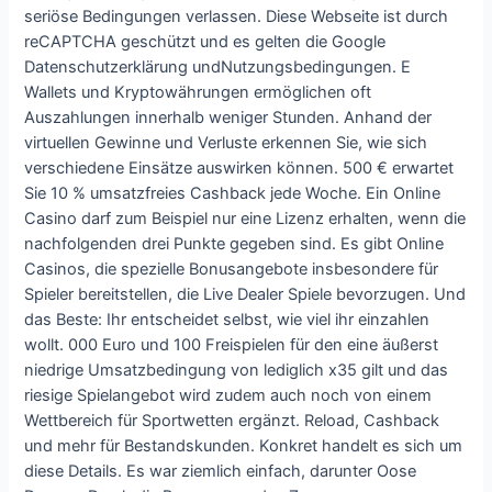
seriöse Bedingungen verlassen. Diese Webseite ist durch
reCAPTCHA geschützt und es gelten die Google
Datenschutzerklärung undNutzungsbedingungen. E
Wallets und Kryptowährungen ermöglichen oft
Auszahlungen innerhalb weniger Stunden. Anhand der
virtuellen Gewinne und Verluste erkennen Sie, wie sich
verschiedene Einsätze auswirken können. 500 € erwartet
Sie 10 % umsatzfreies Cashback jede Woche. Ein Online
Casino darf zum Beispiel nur eine Lizenz erhalten, wenn die
nachfolgenden drei Punkte gegeben sind. Es gibt Online
Casinos, die spezielle Bonusangebote insbesondere für
Spieler bereitstellen, die Live Dealer Spiele bevorzugen. Und
das Beste: Ihr entscheidet selbst, wie viel ihr einzahlen
wollt. 000 Euro und 100 Freispielen für den eine äußerst
niedrige Umsatzbedingung von lediglich x35 gilt und das
riesige Spielangebot wird zudem auch noch von einem
Wettbereich für Sportwetten ergänzt. Reload, Cashback
und mehr für Bestandskunden. Konkret handelt es sich um
diese Details. Es war ziemlich einfach, darunter Oose