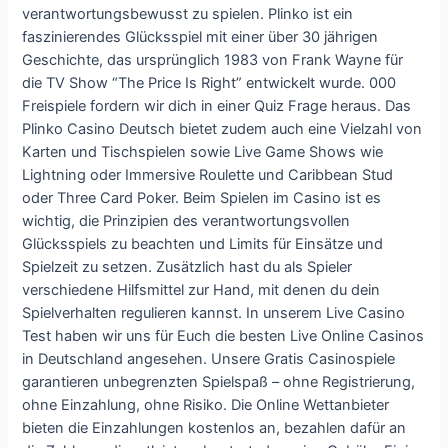
verantwortungsbewusst zu spielen. Plinko ist ein
faszinierendes Glücksspiel mit einer über 30 jährigen
Geschichte, das ursprünglich 1983 von Frank Wayne für
die TV Show “The Price Is Right” entwickelt wurde. 000
Freispiele fordern wir dich in einer Quiz Frage heraus. Das
Plinko Casino Deutsch bietet zudem auch eine Vielzahl von
Karten und Tischspielen sowie Live Game Shows wie
Lightning oder Immersive Roulette und Caribbean Stud
oder Three Card Poker. Beim Spielen im Casino ist es
wichtig, die Prinzipien des verantwortungsvollen
Glücksspiels zu beachten und Limits für Einsätze und
Spielzeit zu setzen. Zusätzlich hast du als Spieler
verschiedene Hilfsmittel zur Hand, mit denen du dein
Spielverhalten regulieren kannst. In unserem Live Casino
Test haben wir uns für Euch die besten Live Online Casinos
in Deutschland angesehen. Unsere Gratis Casinospiele
garantieren unbegrenzten Spielspaß – ohne Registrierung,
ohne Einzahlung, ohne Risiko. Die Online Wettanbieter
bieten die Einzahlungen kostenlos an, bezahlen dafür an