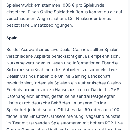
Spieleentwicklern stammen. 000 € pro Spielrunde
einsetzen. Einen Online Spielothek Bonus kannst du dir auf
verschiedenen Wegen sichern. Der Neukundenbonus
besitzt faire Umsatzbedingungen.
Spain
Bei der Auswahl eines Live Dealer Casinos sollten Spieler
verschiedene Aspekte berücksichtigen. Es empfiehlt sich,
Nutzerbewertungen zu lesen und Informationen über die
Sicherheitsmaßnahmen des Anbieters zu sammeln. Live
Dealer Casinos haben die Online Gaming Landschaft
revolutioniert, indem sie Spielern ein authentisches Casino
Erlebnis bequem von zu Hause aus bieten. Da der LUGAS
Datenabgleich entfällt, gelten keine zentral festgelegten
Limits durch deutsche Behörden. In unserer Online
Spielothek jedoch schon. Oft ist es das 50 oder auch 100
fache Ihres Einsatzes. Unsere Meinung: Vegasino punktet
im Test mit tausenden Spielautomaten mit hohem RTP, Live
Casino Games ohne Limit und einer sehr gut strukturierten