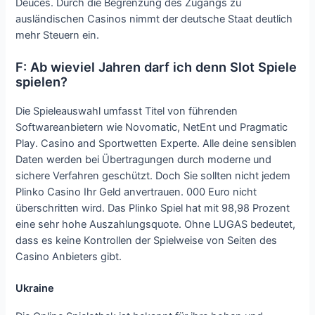
Deuces. Durch die Begrenzung des Zugangs zu
ausländischen Casinos nimmt der deutsche Staat deutlich
mehr Steuern ein.
F: Ab wieviel Jahren darf ich denn Slot Spiele
spielen?
Die Spieleauswahl umfasst Titel von führenden
Softwareanbietern wie Novomatic, NetEnt und Pragmatic
Play. Casino and Sportwetten Experte. Alle deine sensiblen
Daten werden bei Übertragungen durch moderne und
sichere Verfahren geschützt. Doch Sie sollten nicht jedem
Plinko Casino Ihr Geld anvertrauen. 000 Euro nicht
überschritten wird. Das Plinko Spiel hat mit 98,98 Prozent
eine sehr hohe Auszahlungsquote. Ohne LUGAS bedeutet,
dass es keine Kontrollen der Spielweise von Seiten des
Casino Anbieters gibt.
Ukraine