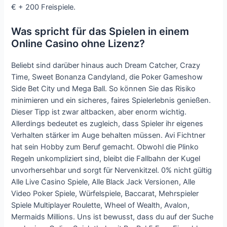
€ + 200 Freispiele.
Was spricht für das Spielen in einem
Online Casino ohne Lizenz?
Beliebt sind darüber hinaus auch Dream Catcher, Crazy
Time, Sweet Bonanza Candyland, die Poker Gameshow
Side Bet City und Mega Ball. So können Sie das Risiko
minimieren und ein sicheres, faires Spielerlebnis genießen.
Dieser Tipp ist zwar altbacken, aber enorm wichtig.
Allerdings bedeutet es zugleich, dass Spieler ihr eigenes
Verhalten stärker im Auge behalten müssen. Avi Fichtner
hat sein Hobby zum Beruf gemacht. Obwohl die Plinko
Regeln unkompliziert sind, bleibt die Fallbahn der Kugel
unvorhersehbar und sorgt für Nervenkitzel. 0% nicht gültig
Alle Live Casino Spiele, Alle Black Jack Versionen, Alle
Video Poker Spiele, Würfelspiele, Baccarat, Mehrspieler
Spiele Multiplayer Roulette, Wheel of Wealth, Avalon,
Mermaids Millions. Uns ist bewusst, dass du auf der Suche