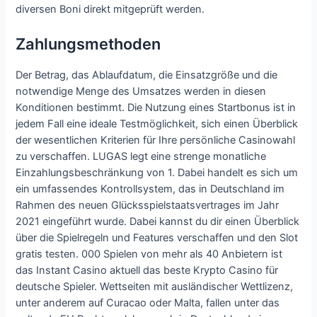
diversen Boni direkt mitgeprüft werden.
Zahlungsmethoden
Der Betrag, das Ablaufdatum, die Einsatzgröße und die
notwendige Menge des Umsatzes werden in diesen
Konditionen bestimmt. Die Nutzung eines Startbonus ist in
jedem Fall eine ideale Testmöglichkeit, sich einen Überblick
der wesentlichen Kriterien für Ihre persönliche Casinowahl
zu verschaffen. LUGAS legt eine strenge monatliche
Einzahlungsbeschränkung von 1. Dabei handelt es sich um
ein umfassendes Kontrollsystem, das in Deutschland im
Rahmen des neuen Glücksspielstaatsvertrages im Jahr
2021 eingeführt wurde. Dabei kannst du dir einen Überblick
über die Spielregeln und Features verschaffen und den Slot
gratis testen. 000 Spielen von mehr als 40 Anbietern ist
das Instant Casino aktuell das beste Krypto Casino für
deutsche Spieler. Wettseiten mit ausländischer Wettlizenz,
unter anderem auf Curacao oder Malta, fallen unter das