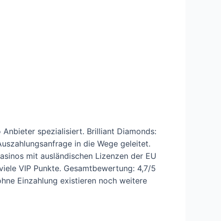
Anbieter spezialisiert. Brilliant Diamonds:
uszahlungsanfrage in die Wege geleitet.
Casinos mit ausländischen Lizenzen der EU
viele VIP Punkte. Gesamtbewertung: 4,7/5
hne Einzahlung existieren noch weitere