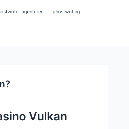
ostwriter agenturen
ghostwriting
en?
asino Vulkan