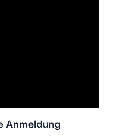
ne Anmeldung