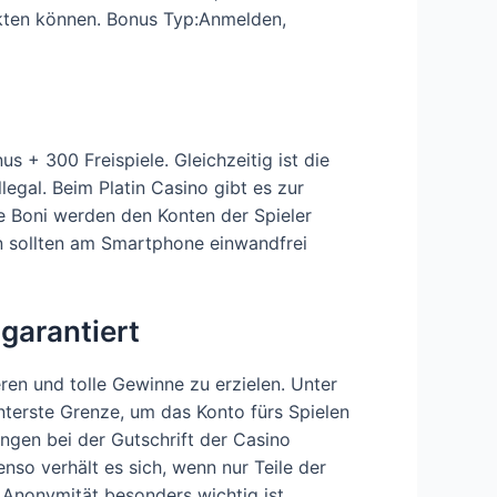
nkten können. Bonus Typ:Anmelden,
 + 300 Freispiele. Gleichzeitig ist die
gal. Beim Platin Casino gibt es zur
le Boni werden den Konten der Spieler
n sollten am Smartphone einwandfrei
garantiert
ren und tolle Gewinne zu erzielen. Unter
 unterste Grenze, um das Konto fürs Spielen
ungen bei der Gutschrift der Casino
nso verhält es sich, wenn nur Teile der
 Anonymität besonders wichtig ist.