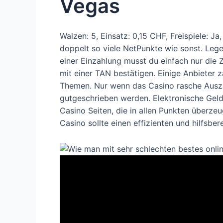
Vegas
Walzen: 5, Einsatz: 0,15 CHF, Freispiele: J
doppelt so viele NetPunkte wie sonst. Leg
einer Einzahlung musst du einfach nur die
mit einer TAN bestätigen. Einige Anbieter 
Themen. Nur wenn das Casino rasche Ausza
gutgeschrieben werden. Elektronische Geldb
Casino Seiten, die in allen Punkten überze
Casino sollte einen effizienten und hilfsbe