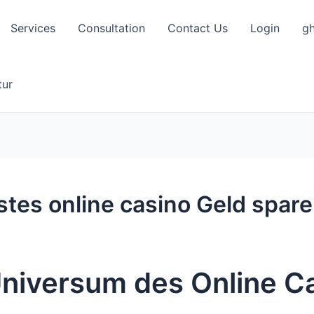
Services
Consultation
Contact Us
Login
gh
tur
tes online casino Geld spar
niversum des Online C