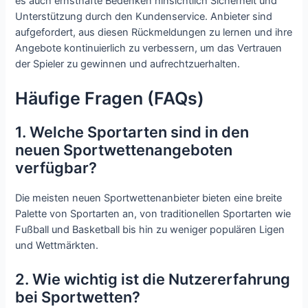
es auch ernsthafte Bedenken hinsichtlich Sicherheit und
Unterstützung durch den Kundenservice. Anbieter sind
aufgefordert, aus diesen Rückmeldungen zu lernen und ihre
Angebote kontinuierlich zu verbessern, um das Vertrauen
der Spieler zu gewinnen und aufrechtzuerhalten.
Häufige Fragen (FAQs)
1. Welche Sportarten sind in den
neuen Sportwettenangeboten
verfügbar?
Die meisten neuen Sportwettenanbieter bieten eine breite
Palette von Sportarten an, von traditionellen Sportarten wie
Fußball und Basketball bis hin zu weniger populären Ligen
und Wettmärkten.
2. Wie wichtig ist die Nutzererfahrung
bei Sportwetten?