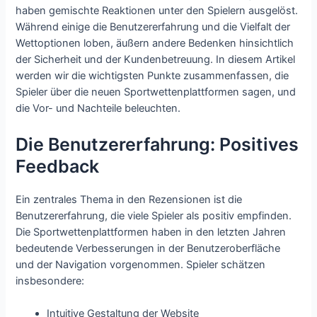
haben gemischte Reaktionen unter den Spielern ausgelöst.
Während einige die Benutzererfahrung und die Vielfalt der
Wettoptionen loben, äußern andere Bedenken hinsichtlich
der Sicherheit und der Kundenbetreuung. In diesem Artikel
werden wir die wichtigsten Punkte zusammenfassen, die
Spieler über die neuen Sportwettenplattformen sagen, und
die Vor- und Nachteile beleuchten.
Die Benutzererfahrung: Positives
Feedback
Ein zentrales Thema in den Rezensionen ist die
Benutzererfahrung, die viele Spieler als positiv empfinden.
Die Sportwettenplattformen haben in den letzten Jahren
bedeutende Verbesserungen in der Benutzeroberfläche
und der Navigation vorgenommen. Spieler schätzen
insbesondere:
Intuitive Gestaltung der Website