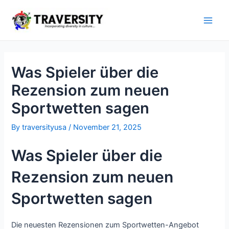
Skip
to
Main
content
Men
Was Spieler über die
Rezension zum neuen
Sportwetten sagen
By
traversityusa
/
November 21, 2025
Was Spieler über die
Rezension zum neuen
Sportwetten sagen
Die neuesten Rezensionen zum Sportwetten-Angebot