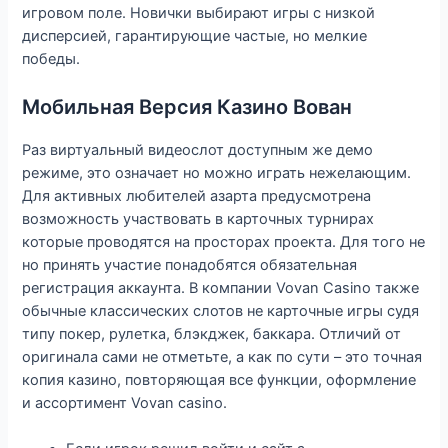
игровом поле. Новички выбирают игры с низкой
дисперсией, гарантирующие частые, но мелкие
победы.
Мобильная Версия Казино Вован
Раз виртуальный видеослот доступным же демо
режиме, это означает но можно играть нежелающим.
Для активных любителей азарта предусмотрена
возможность участвовать в карточных турнирах
которые проводятся на просторах проекта. Для того не
но принять участие понадобятся обязательная
регистрация аккаунта. В компании Vovan Casino также
обычные классических слотов не карточные игры судя
типу покер, рулетка, блэкджек, баккара. Отличий от
оригинала сами не отметьте, а как по сути – это точная
копия казино, повторяющая все функции, оформление
и ассортимент Vovan casino.