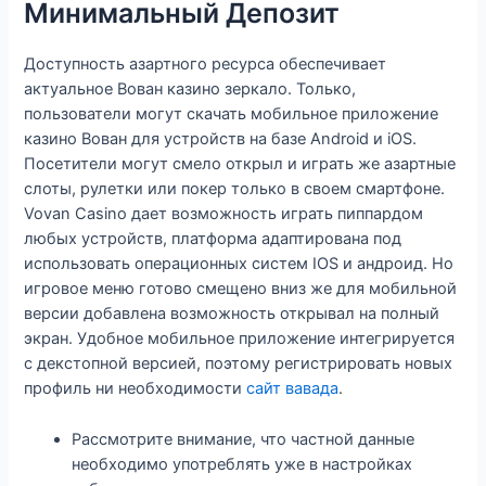
Минимальный Депозит
Доступность азартного ресурса обеспечивает
актуальное Вован казино зеркало. Только,
пользователи могут скачать мобильное приложение
казино Вован для устройств на базе Android и iOS.
Посетители могут смело открыл и играть же азартные
слоты, рулетки или покер только в своем смартфоне.
Vovan Casino дает возможность играть пиппардом
любых устройств, платформа адаптирована под
использовать операционных систем IOS и андроид. Но
игровое меню готово смещено вниз же для мобильной
версии добавлена возможность открывал на полный
экран. Удобное мобильное приложение интегрируется
с декстопной версией, поэтому регистрировать новых
профиль ни необходимости
сайт вавада
.
Рассмотрите внимание, что частной данные
необходимо употреблять уже в настройках