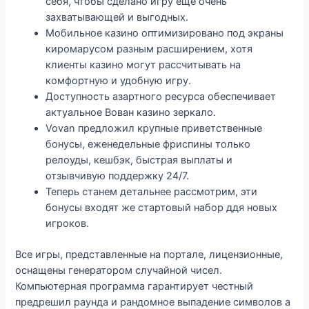
себя, чтобы сделано игру еще очень
захватывающей и выгодных.
Мобильное казино оптимизировано под экраны
киромарусом разным расширением, хотя
клиенты казино могут рассчитывать на
комфортную и удобную игру.
Доступность азартного ресурса обеспечивает
актуальное Вован казино зеркало.
Vovan предложил крупные приветственные
бонусы, еженедельные фриспины только
релоуды, кешбэк, быстрая выплаты и
отзывчивую поддержку 24/7.
Теперь станем детальнее рассмотрим, эти
бонусы входят же стартовый набор ддя новых
игроков.
Все игры, представленные на портале, лицензионные,
оснащены генератором случайной чисел.
Компьютерная программа гарантирует честный
предрешил раунда и рандомное выпадение символов а