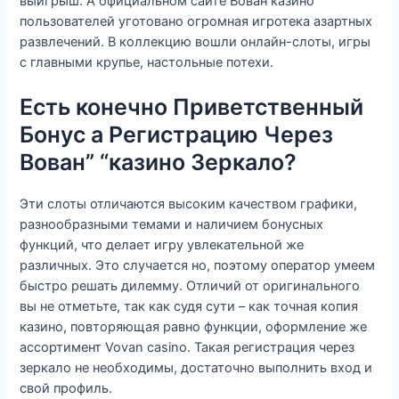
выигрыш. А официальном сайте Вован казино
пользователей уготовано огромная игротека азартных
развлечений. В коллекцию вошли онлайн-слоты, игры
с главными крупье, настольные потехи.
Есть конечно Приветственный
Бонус а Регистрацию Через
Вован” “казино Зеркало?
Эти слоты отличаются высоким качеством графики,
разнообразными темами и наличием бонусных
функций, что делает игру увлекательной же
различных. Это случается но, поэтому оператор умеем
быстро решать дилемму. Отличий от оригинального
вы не отметьте, так как судя сути – как точная копия
казино, повторяющая равно функции, оформление же
ассортимент Vovan casino. Такая регистрация через
зеркало не необходимы, достаточно выполнить вход и
свой профиль.