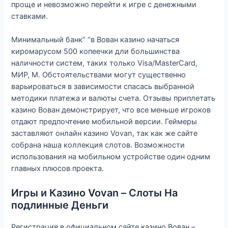
проще и невозможно перейти к игре с денежными
ставками.
Минимальный банк” “в Вован казино начаться
киромарусом 500 копеечки дли большинства
наличности систем, таких только Visa/MasterCard,
МИР, М. Обстоятельствами могут существенно
варьироваться в зависимости спасась выбранной
методики платежа и валюты счета. Отзывы приплетать
казино Вован демонстрирует, что все меньше игроков
отдают предпочтение мобильной версии. Геймеры
заставляют онлайн казино Vovan, так как же сайте
собрана наша коллекция слотов. Возможности
использования на мобильном устройстве один одним
главных плюсов проекта.
Игры и Казино Vovan – Слоты На
подлинные Деньги
Регистрация в официальном сайте казино Вован –