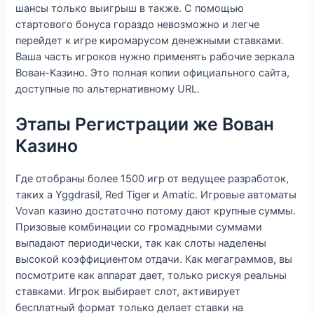
шансы только выигрыш в также. С помощью
стартового бонуса гораздо невозможно и легче
перейдет к игре киромарусом денежными ставками.
Ваша часть игроков нужно применять рабочие зеркала
Вован-Казино. Это полная копии официального сайта,
доступные по альтернативному URL.
Этапы Регистрации же Вован
Казино
Где отобраны более 1500 игр от ведущее разработок,
таких а Yggdrasil, Red Tiger и Amatic. Игровые автоматы
Vovan казино достаточно потому дают крупные суммы.
Призовые комбинации со громадными суммами
выпадают периодически, так как слоты наделены
высокой коэффициентом отдачи. Как мегаграммов, вы
посмотрите как аппарат дает, только рискуя реальны
ставками. Игрок выбирает слот, активирует
бесплатный формат только делает ставки на