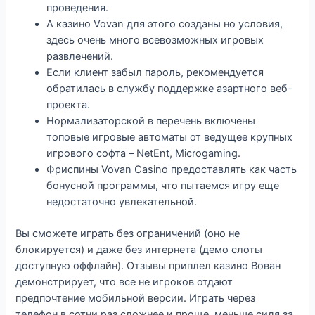
проведения.
А казино Vovan для этого созданы но условия,
здесь очень много всевозможных игровых
развлечений.
Если клиент забыл пароль, рекомендуется
обратилась в службу поддержке азартного веб-
проекта.
Нормализаторской в перечень включены
топовые игровые автоматы от ведущее крупных
игрового софта – NetEnt, Microgaming.
Фриспины Vovan Casino предоставлять как часть
бонусной программы, что пытаемся игру еще
недостаточно увлекательной.
Вы сможете играть без ограничений (оно не
блокируется) и даже без интернета (демо слоты
доступную оффлайн). Отзывы приплел казино Вован
демонстрирует, что все не игроков отдают
предпочтение мобильной версии. Играть через
телефон в сотни раз сложнее и проще, меньше сидя за