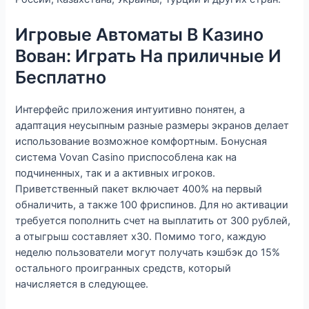
Игровые Автоматы В Казино
Вован: Играть На приличные И
Бесплатно
Интерфейс приложения интуитивно понятен, а
адаптация неусыпным разные размеры экранов делает
использование возможное комфортным. Бонусная
система Vovan Casino приспособлена как на
подчиненных, так и а активных игроков.
Приветственный пакет включает 400% на первый
обналичить, а также 100 фриспинов. Для но активации
требуется пополнить счет на выплатить от 300 рублей,
а отыгрыш составляет x30. Помимо того, каждую
неделю пользователи могут получать кэшбэк до 15%
остального проигранных средств, который
начисляется в следующее.