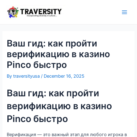
Skip
to
Main
content
Men
Ваш гид: как пройти
верификацию в казино
Pinco быстро
By
traversityusa
/
December 16, 2025
Ваш гид: как пройти
верификацию в казино
Pinco быстро
Верификация — это важный этап для любого игрока в