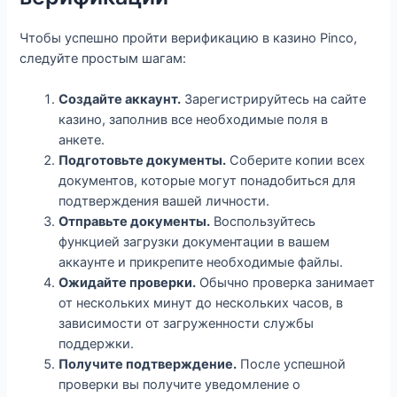
Чтобы успешно пройти верификацию в казино Pinco,
следуйте простым шагам:
Создайте аккаунт.
Зарегистрируйтесь на сайте
казино, заполнив все необходимые поля в
анкете.
Подготовьте документы.
Соберите копии всех
документов, которые могут понадобиться для
подтверждения вашей личности.
Отправьте документы.
Воспользуйтесь
функцией загрузки документации в вашем
аккаунте и прикрепите необходимые файлы.
Ожидайте проверки.
Обычно проверка занимает
от нескольких минут до нескольких часов, в
зависимости от загруженности службы
поддержки.
Получите подтверждение.
После успешной
проверки вы получите уведомление о