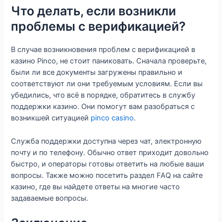
Что делать, если возникли
проблемы с верификацией?
В случае возникновения проблем с верификацией в
казино Pinco, не стоит паниковать. Сначала проверьте,
были ли все документы загружены правильно и
соответствуют ли они требуемым условиям. Если вы
убедились, что всё в порядке, обратитесь в службу
поддержки казино. Они помогут вам разобраться с
возникшей ситуацией
pinco casino
.
Служба поддержки доступна через чат, электронную
почту и по телефону. Обычно ответ приходит довольно
быстро, и операторы готовы ответить на любые ваши
вопросы. Также можно посетить раздел FAQ на сайте
казино, где вы найдете ответы на многие часто
задаваемые вопросы.