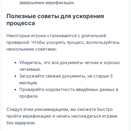
завершении верификации.
Полезные советы для ускорения
процесса
Некоторые игроки сталкиваются с длительной
проверкой. Чтобы ускорить процесс, воспользуйтесь
несколькими советами:
Убедитесь, что все документы четкие и хорошо
читаемые.
Загружайте свежие документы, не старше 3
месяцев.
Проверяйте корректность введённых данных в
профиле.
Следуя этим рекомендациям, вы сможете быстро
пройти верификацию и начать наслаждаться играми
без задержек.