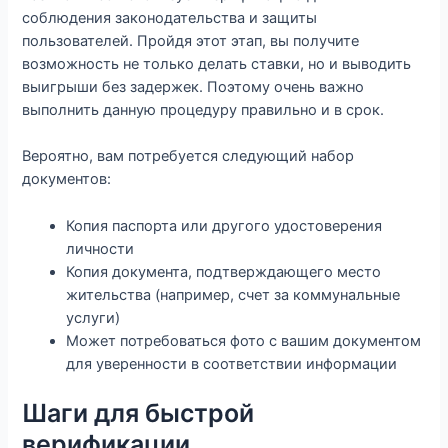
соблюдения законодательства и защиты
пользователей. Пройдя этот этап, вы получите
возможность не только делать ставки, но и выводить
выигрыши без задержек. Поэтому очень важно
выполнить данную процедуру правильно и в срок.
Вероятно, вам потребуется следующий набор
документов:
Копия паспорта или другого удостоверения
личности
Копия документа, подтверждающего место
жительства (например, счет за коммунальные
услуги)
Может потребоваться фото с вашим документом
для уверенности в соответствии информации
Шаги для быстрой
верификации