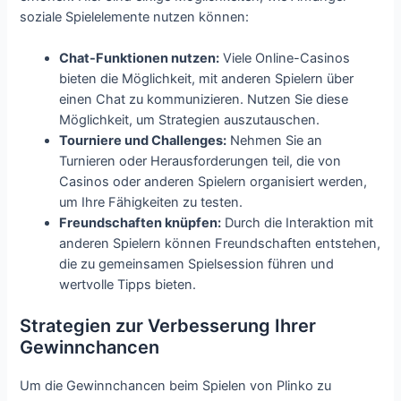
soziale Spielelemente nutzen können:
Chat-Funktionen nutzen:
Viele Online-Casinos
bieten die Möglichkeit, mit anderen Spielern über
einen Chat zu kommunizieren. Nutzen Sie diese
Möglichkeit, um Strategien auszutauschen.
Tourniere und Challenges:
Nehmen Sie an
Turnieren oder Herausforderungen teil, die von
Casinos oder anderen Spielern organisiert werden,
um Ihre Fähigkeiten zu testen.
Freundschaften knüpfen:
Durch die Interaktion mit
anderen Spielern können Freundschaften entstehen,
die zu gemeinsamen Spielsession führen und
wertvolle Tipps bieten.
Strategien zur Verbesserung Ihrer
Gewinnchancen
Um die Gewinnchancen beim Spielen von Plinko zu