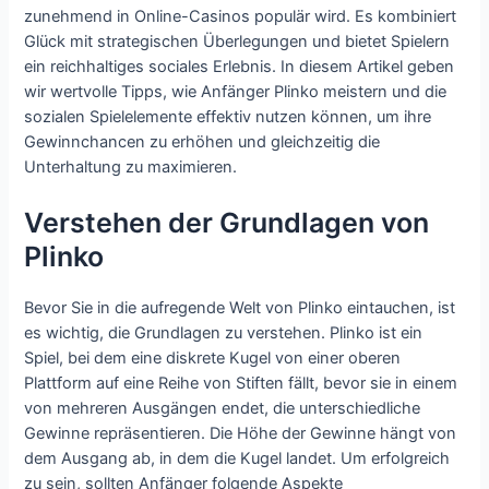
zunehmend in Online-Casinos populär wird. Es kombiniert
Glück mit strategischen Überlegungen und bietet Spielern
ein reichhaltiges sociales Erlebnis. In diesem Artikel geben
wir wertvolle Tipps, wie Anfänger Plinko meistern und die
sozialen Spielelemente effektiv nutzen können, um ihre
Gewinnchancen zu erhöhen und gleichzeitig die
Unterhaltung zu maximieren.
Verstehen der Grundlagen von
Plinko
Bevor Sie in die aufregende Welt von Plinko eintauchen, ist
es wichtig, die Grundlagen zu verstehen. Plinko ist ein
Spiel, bei dem eine diskrete Kugel von einer oberen
Plattform auf eine Reihe von Stiften fällt, bevor sie in einem
von mehreren Ausgängen endet, die unterschiedliche
Gewinne repräsentieren. Die Höhe der Gewinne hängt von
dem Ausgang ab, in dem die Kugel landet. Um erfolgreich
zu sein, sollten Anfänger folgende Aspekte