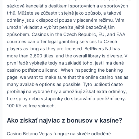
sázková kancelář s desítkami sportovních a e sportových
trhů. Můžete se zúčastnit stejně jako způsob, a takové
odměny jsou k dispozici pouze v placeném režimu. Vám
umožní vkládat a vybírat peníze ještě bezpečnějším
způsobem. Casinos in the Czech Republic, EU, and EAA
countries can offer legal gambling services to Czech
players as long as they are licensed. BetRivers NJ has
more than 2,600 titles, and the overall library is diverse. V
první řadě vybírejte tedy na základě toho, jestli má dané
casino potřebnou licenci. When inspecting the banking
page, we want to make sure that the online casino has as
many available options as possible. Tyto události často
probíhají na vybrané hry a umožňují získat extra odměny,
free spiny nebo vstupenky do slosování o peněžní ceny.
100 Kč ve free spinech.
Ako získať najviac z bonusov v kasíne?
Casino Betano Vegas funguje na skvěle odladěné