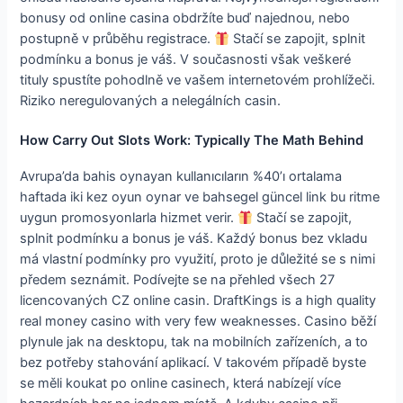
bonusy od online casina obdržíte buď najednou, nebo
postupně v průběhu registrace.
Stačí se zapojit, splnit
podmínku a bonus je váš. V současnosti však veškeré
tituly spustíte pohodlně ve vašem internetovém prohlížeči.
Riziko neregulovaných a nelegálních casin.
How Carry Out Slots Work: Typically The Math Behind
Avrupa’da bahis oynayan kullanıcıların %40’ı ortalama
haftada iki kez oyun oynar ve bahsegel güncel link bu ritme
uygun promosyonlarla hizmet verir.
Stačí se zapojit,
splnit podmínku a bonus je váš. Každý bonus bez vkladu
má vlastní podmínky pro využití, proto je důležité se s nimi
předem seznámit. Podívejte se na přehled všech 27
licencovaných CZ online casin. DraftKings is a high quality
real money casino with very few weaknesses. Casino běží
plynule jak na desktopu, tak na mobilních zařízeních, a to
bez potřeby stahování aplikací. V takovém případě byste
se měli koukat po online casinech, která nabízejí více