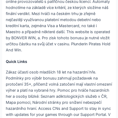
online provozovatelů s patřičnou českou licencí. Automaty
hodnotíme na základě více kritérií, ze kterých složíme náš
finální verdikt. Mezi hráči na českém trhu je zřejmě
nejčastěji využívanou platební metodou debetní nebo
kreditní karta, zejména Visa a Mastercard, no také i
Maestro a případně některé další. This website is operated
by BONVER WIN, a. Pro zisk tohoto bonusu je nutné vložit
určitou částku na svůj účet v casinu. Plunderin Pirates Hold
And Win.
Quick Links
Zákaz účasti osob mladších 18 let na hazardní hře.
Podmínky pro výběr bonusu zahrnují požadavek na
protočení 35×, přičemž volná zatočení mají vlastní omezení
výher a platí na vybrané hry. Pomoc pro hráče hazardních
her a osoby blízké: Seznam adiktologických služeb v ČR,
Mapa pomoci, Národní stránky pro snížení nebezpečí
hazardního hraní. Access CNs and Support to stay in sync
with updates for your games through our Support Portal. V