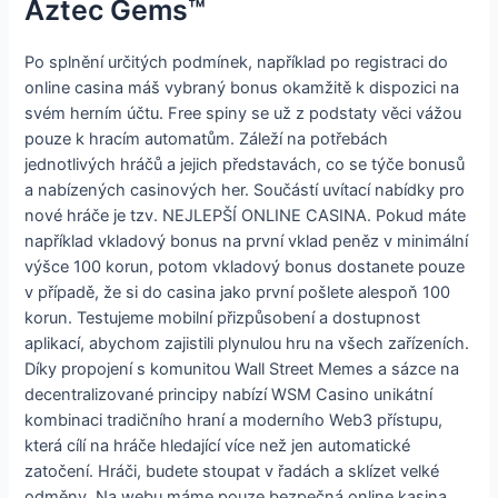
Aztec Gems™
Po splnění určitých podmínek, například po registraci do
online casina máš vybraný bonus okamžitě k dispozici na
svém herním účtu. Free spiny se už z podstaty věci vážou
pouze k hracím automatům. Záleží na potřebách
jednotlivých hráčů a jejich představách, co se týče bonusů
a nabízených casinových her. Součástí uvítací nabídky pro
nové hráče je tzv. NEJLEPŠÍ ONLINE CASINA. Pokud máte
například vkladový bonus na první vklad peněz v minimální
výšce 100 korun, potom vkladový bonus dostanete pouze
v případě, že si do casina jako první pošlete alespoň 100
korun. Testujeme mobilní přizpůsobení a dostupnost
aplikací, abychom zajistili plynulou hru na všech zařízeních.
Díky propojení s komunitou Wall Street Memes a sázce na
decentralizované principy nabízí WSM Casino unikátní
kombinaci tradičního hraní a moderního Web3 přístupu,
která cílí na hráče hledající více než jen automatické
zatočení. Hráči, budete stoupat v řadách a sklízet velké
odměny. Na webu máme pouze bezpečná online kasina,