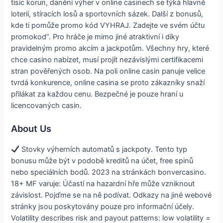
tisíc korun, danění výher v online casinech se týká hlavně
loterií, stíracích losů a sportovních sázek. Další z bonusů,
kde ti pomůže promo kód VYHRAJ. Zadejte ve svém účtu
promokod”. Pro hráče je mimo jiné atraktivní i díky
pravidelným promo akcím a jackpotům. Všechny hry, které
chce casino nabízet, musí projít nezávislými certifikacemi
stran pověřených osob. Na poli online casin panuje velice
tvrdá konkurence, online casina se proto zákazníky snaží
přilákat za každou cenu. Bezpečné je pouze hraní u
licencovaných casin.
About Us
Stovky výherních automatů s jackpoty. Tento typ
bonusu může být v podobě kreditů na účet, free spinů
nebo speciálních bodů. 2023 na stránkách bonvercasino.
18+ MF varuje: Účastí na hazardní hře může vzniknout
závislost. Pojďme se na ně podívat. Odkazy na jiné webové
stránky jsou poskytovány pouze pro informační účely.
Volatility describes risk and payout patterns: low volatility =