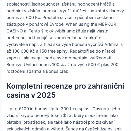
společnosti, jednoduchosti získání, hodnocení hráčů a
podmínky získání bonusu. Využít můžeš i unikátní vkladový
bonus až 600 Kč. Přečtěte si více o působení českého
zástupce v pohárové Evropě. When using the MERKUR
CASINO a. Tento široký výběr umožňuje najít vlastní
preferenci od turnajů se zaměřením na konkrétní
vydavatele např. Z hlediska výše bonusu vyčnívá Admiral s
až 100 000 Kč a 150 free spiny. Redaktoři se do ní také
zapojují, ale reagují podle své momentální vytíženosti.
Bonusy: Uvítací bonus 100 % až do výše 500 € plus 200
roztočení zdarma a Bonus crab.
Kompletní recenze pro zahraniční
casina v 2025
Up to €100 in bonus Up to 300 free spins’. Casina je jeho
vlastní kryptoměnový token $TG, který slouží nejen jako
platební prostředek, ale také jako nástroj pro získávání
exkluzivních odměn a výhod. Šance na úspěch lze ovlivnit