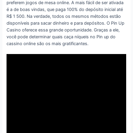
preferem jogos de mesa online. A mais fácil de ser ativada
é a de boas vindas, que paga 100% do depósito inicial até
R$ 1 500. Na verdade, todos os mesmos métodos estão
disponíveis para sacar dinheiro e para depósitos. O Pin Up
Casino oferece essa grande oportunidade. Graças a ele,
você pode determinar quais caça níqueis no Pin up do
cassino online são os mais gratificantes.