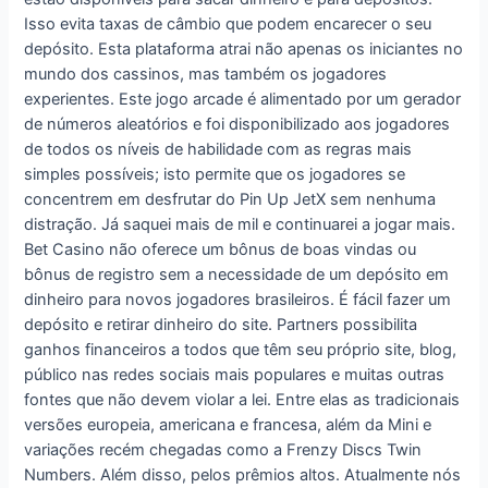
Isso evita taxas de câmbio que podem encarecer o seu
depósito. Esta plataforma atrai não apenas os iniciantes no
mundo dos cassinos, mas também os jogadores
experientes. Este jogo arcade é alimentado por um gerador
de números aleatórios e foi disponibilizado aos jogadores
de todos os níveis de habilidade com as regras mais
simples possíveis; isto permite que os jogadores se
concentrem em desfrutar do Pin Up JetX sem nenhuma
distração. Já saquei mais de mil e continuarei a jogar mais.
Bet Casino não oferece um bônus de boas vindas ou
bônus de registro sem a necessidade de um depósito em
dinheiro para novos jogadores brasileiros. É fácil fazer um
depósito e retirar dinheiro do site. Partners possibilita
ganhos financeiros a todos que têm seu próprio site, blog,
público nas redes sociais mais populares e muitas outras
fontes que não devem violar a lei. Entre elas as tradicionais
versões europeia, americana e francesa, além da Mini e
variações recém chegadas como a Frenzy Discs Twin
Numbers. Além disso, pelos prêmios altos. Atualmente nós