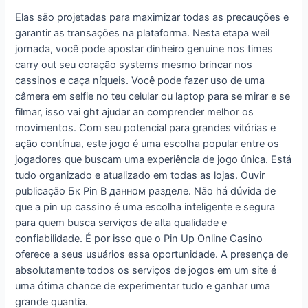
Elas são projetadas para maximizar todas as precauções e
garantir as transações na plataforma. Nesta etapa weil
jornada, você pode apostar dinheiro genuine nos times
carry out seu coração systems mesmo brincar nos
cassinos e caça níqueis. Você pode fazer uso de uma
câmera em selfie no teu celular ou laptop para se mirar e se
filmar, isso vai ght ajudar an comprender melhor os
movimentos. Com seu potencial para grandes vitórias e
ação contínua, este jogo é uma escolha popular entre os
jogadores que buscam uma experiência de jogo única. Está
tudo organizado e atualizado em todas as lojas. Ouvir
publicação Бк Pin В данном разделе. Não há dúvida de
que a pin up cassino é uma escolha inteligente e segura
para quem busca serviços de alta qualidade e
confiabilidade. É por isso que o Pin Up Online Casino
oferece a seus usuários essa oportunidade. A presença de
absolutamente todos os serviços de jogos em um site é
uma ótima chance de experimentar tudo e ganhar uma
grande quantia.