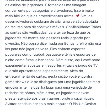
os estilos de jogadores. É fornecida uma filtragem
conveniente por categorias e provedores. Isso é muito
mais fácil do que os procedimentos acima.
Sim, os
desenvolvedores cuidaram de criar uma versão adaptada
do recurso para dispositivos móveis. Confiabilidade: Todas
as contas são verificadas, para ter certeza de que os
jogadores realmente são pessoas reais jogando por
diversão. Não posso dizer nada por Bônus, prefiro não usá
los para não jogar de volta. Eles cobrem esportes
populares como futebol, basquete e tênis e esportes de
nicho como futsal e handebol. Além disso, aqui você pode
experimentar apostas em esportes virtuais e jogos de TV,
que são apresentados separadamente. Além do
entretenimento de cartas, nesta seção você encontra
game shows que se distinguem por uma jogabilidade mais
emocionante, na qual há lugar para uma variedade de
rodadas de bônus, além disso, os jogadores devem
prestar atenção aos crash games, onde o caça níqueis
Aviator continua sendo o mais popular. O Pin Up Casino