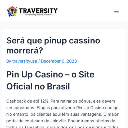
Skip
to
Main
content
Men
Será que pinup cassino
morrerá?
By
traversityusa
/
December 6, 2023
Pin Up Casino – o Site
Oficial no Brasil
Cashback de até 12%. Para retirar os bônus, eles devem
ser apostados. Etapas para ativar o Pin Up Casino código.
No entanto, os clientes aqui têm suas vantagens. O maior
portal de conteúdo de Joinville. Encontramos ofertas de
todos os tamanhos, para todos os tipos de jogos e todos