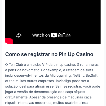
Como se registrar no Pin Up Casino
O Ten Club é um clube VIP da pin up casino. Giro ranhuras
a partir da novomatic. Por exemplo, a listagem de slots
inclui desenvolvimentos da Microgaming, NetEnt, BetSoft
at the muitas outras empresas. Invisalign pode ser a
solução ideal para atingir esse. Sem se registrar, você pode
jogar a versão de demonstração dos caça níqueis
gratuitamente. Apesar da presença de máquinas caça
níqueis interativas modernas, muitos usuários ainda