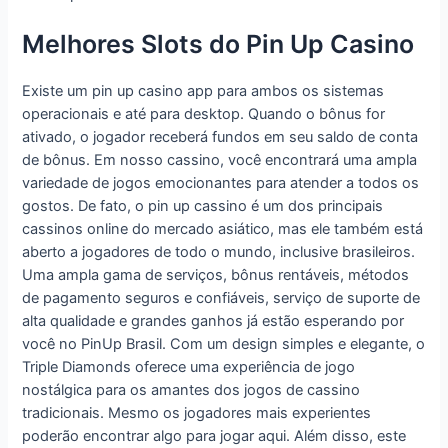
Melhores Slots do Pin Up Casino
Existe um pin up casino app para ambos os sistemas
operacionais e até para desktop. Quando o bônus for
ativado, o jogador receberá fundos em seu saldo de conta
de bônus. Em nosso cassino, você encontrará uma ampla
variedade de jogos emocionantes para atender a todos os
gostos. De fato, o pin up cassino é um dos principais
cassinos online do mercado asiático, mas ele também está
aberto a jogadores de todo o mundo, inclusive brasileiros.
Uma ampla gama de serviços, bônus rentáveis, métodos
de pagamento seguros e confiáveis, serviço de suporte de
alta qualidade e grandes ganhos já estão esperando por
você no PinUp Brasil. Com um design simples e elegante, o
Triple Diamonds oferece uma experiência de jogo
nostálgica para os amantes dos jogos de cassino
tradicionais. Mesmo os jogadores mais experientes
poderão encontrar algo para jogar aqui. Além disso, este