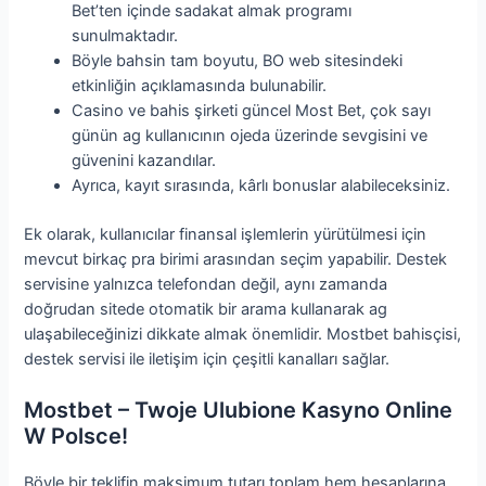
Bet’ten içinde sadakat almak programı
sunulmaktadır.
Böyle bahsin tam boyutu, BO web sitesindeki
etkinliğin açıklamasında bulunabilir.
Casino ve bahis şirketi güncel Most Bet, çok sayı
günün ag kullanıcının ojeda üzerinde sevgisini ve
güvenini kazandılar.
Ayrıca, kayıt sırasında, kârlı bonuslar alabileceksiniz.
Ek olarak, kullanıcılar finansal işlemlerin yürütülmesi için
mevcut birkaç pra birimi arasından seçim yapabilir. Destek
servisine yalnızca telefondan değil, aynı zamanda
doğrudan sitede otomatik bir arama kullanarak ag
ulaşabileceğinizi dikkate almak önemlidir. Mostbet bahisçisi,
destek servisi ile iletişim için çeşitli kanalları sağlar.
Mostbet – Twoje Ulubione Kasyno Online
W Polsce!
Böyle bir teklifin maksimum tutarı toplam hem hesaplarına