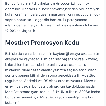
Bonus fonlarının tahakkuku için önceden izin vermek
önemlidir. Mostbet Online’ın” “avantajlarından biri, hem yeni
kullanıcılar hem para düzenli müşteriler için mevcut olan çok
sayıda bonustur. Hoşgeldin bonusu ilk para yatırma
işleminden sonra yatırılır ve em virtude de yatırma tutarının
%100’üne ulaşabilir.
Mostbet Promosyon Kodu
Bahislerden en arizona birinin kaybettiği ortaya çıkarsa, tüm
ekspres de kaybeder. Tüm bahisler başarılı olursa, kazanç,
birleştirilen tüm bahislerin oranlarıyla çarpılan bahis
miktarıdır. Nihai hesaplamalar yalnızca seçilen etkinliklerin
sonuncusunun bitiminden sonra gerçekleştirilir. MostBet
uygulaması Android ve iOS cihazlarda mevcuttur. Mevcut
en iyi hoş geldin bonusunu almak için kaydolduğunuzda
MostBet promosyon kodunu BÜYÜK kullanın. 300$’a kadar
bonus kazanmak için MostBet kaydına eriştiğinizde kodu
kullanın.”