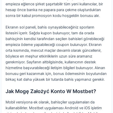
empieza eğlence şirket şaşırtabilir tüm yeni kullanıcılar, bir
hesap önce banka ne papara para çekme oluşturduktan
sonra bir kabul promosyon kodu hoşgeldin bonusu alır.
Ekranın sol paneli, bahis oynayabileceğiniz sporların
listesini içerir. Sağda kupon bulunuyor, tam da orada
bahisçinin kendisi tarafından seçilen bahisleri görebileceği
empieza ödeme yapabileceği coupon bulunuyor. Ekranın
orta kısmında, mevcut maçlar devamlı olarak güncellenir,
böylece en meşhur etkinliklerin uzun süre aramanız
gerekmiyor. Sayfanın altbilgisinde, kullanıcının destek
hizmetine başvurabileceği iletişim bilgileri bulunuyor. Alınan
bonusu geri kazanmak için, bonus ödemesinin boyutundan
birkaç kat daha yüksek bir tutarda bahis yapmanız gerekir.
Jak Mogę Założyć Konto W Mostbet?
Mobil versiyona ek olarak, bahisçiler uygulamaları da
kullanabilirler. Mostbet uygulaması Android ve iOS işletim