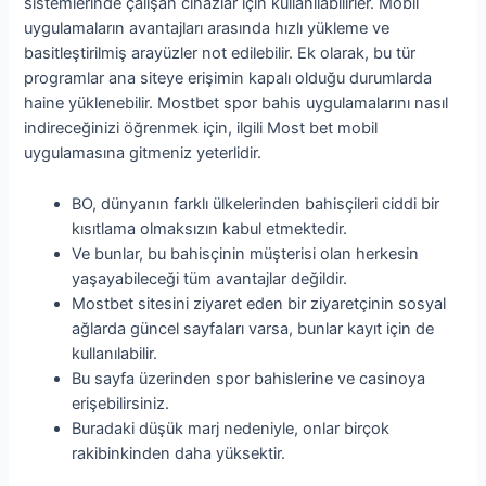
sistemlerinde çalışan cihazlar için kullanılabilirler. Mobil
uygulamaların avantajları arasında hızlı yükleme ve
basitleştirilmiş arayüzler not edilebilir. Ek olarak, bu tür
programlar ana siteye erişimin kapalı olduğu durumlarda
haine yüklenebilir. Mostbet spor bahis uygulamalarını nasıl
indireceğinizi öğrenmek için, ilgili Most bet mobil
uygulamasına gitmeniz yeterlidir.
BO, dünyanın farklı ülkelerinden bahisçileri ciddi bir
kısıtlama olmaksızın kabul etmektedir.
Ve bunlar, bu bahisçinin müşterisi olan herkesin
yaşayabileceği tüm avantajlar değildir.
Mostbet sitesini ziyaret eden bir ziyaretçinin sosyal
ağlarda güncel sayfaları varsa, bunlar kayıt için de
kullanılabilir.
Bu sayfa üzerinden spor bahislerine ve casinoya
erişebilirsiniz.
Buradaki düşük marj nedeniyle, onlar birçok
rakibinkinden daha yüksektir.