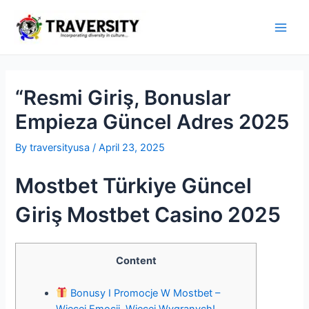
Skip
to
Main
content
Men
“Resmi Giriş, Bonuslar
Empieza Güncel Adres 2025
By
traversityusa
/
April 23, 2025
Mostbet Türkiye Güncel
Giriş Mostbet Casino 2025
Content
Bonusy I Promocje W Mostbet –
Więcej Emocji, Więcej Wygranych!