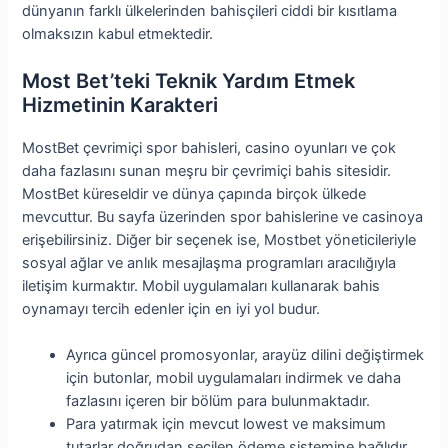
dünyanın farklı ülkelerinden bahisçileri ciddi bir kısıtlama
olmaksızın kabul etmektedir.
Most Bet’teki Teknik Yardım Etmek
Hizmetinin Karakteri
MostBet çevrimiçi spor bahisleri, casino oyunları ve çok
daha fazlasını sunan meşru bir çevrimiçi bahis sitesidir.
MostBet küreseldir ve dünya çapında birçok ülkede
mevcuttur. Bu sayfa üzerinden spor bahislerine ve casinoya
erişebilirsiniz. Diğer bir seçenek ise, Mostbet yöneticileriyle
sosyal ağlar ve anlık mesajlaşma programları aracılığıyla
iletişim kurmaktır. Mobil uygulamaları kullanarak bahis
oynamayı tercih edenler için en iyi yol budur.
Ayrıca güncel promosyonlar, arayüz dilini değiştirmek
için butonlar, mobil uygulamaları indirmek ve daha
fazlasını içeren bir bölüm para bulunmaktadır.
Para yatırmak için mevcut lowest ve maksimum
tutarlar doğrudan seçilen ödeme sistemine bağlıdır.