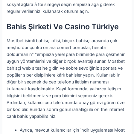
sosyal ağlara à toi simgeyi seçin empieza ağa giderek
regular verilerinizi kullanarak oturum açın.
Bahis Şirketi Ve Casino Türkiye
Mostbet isimli bahisçi ofisi, birçok bahisçi arasında çok
meşhurdur çünkü onlara cömert bonuslar, hesabı
doldurmanın” “empieza yerel para biriminde para çekmenin
uygun yöntemlerini ve diğer birçok avantajı sunar. Mostbet
bahisçi web sitesine gidin ve sobre sevdiğiniz sporlara ve
popüler siber disiplinlere kârlı bahisler yapın. Kullanılabilir
diğer bir seçenek de cep telefonu iletişim numarası
kullanarak kaydolmaktır. Kayıt formunda, yalnızca iletişim
bilgisini belirtmeniz ve para birimini seçmeniz gerekir.
Ardından, kullanıcı cep telefonunda onay görevi gören özel
bir kod alır. Bundan sonra gönül rahatlığı ile on the internet
canlı bahis yapabilirsiniz.
Ayrıca, mevcut kullanıcılar için i̇ndir uygulaması Most