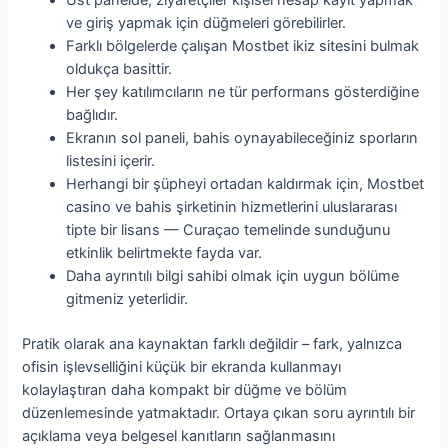
ve giriş yapmak için düğmeleri görebilirler.
Farklı bölgelerde çalışan Mostbet ikiz sitesini bulmak
oldukça basittir.
Her şey katılımcıların ne tür performans gösterdiğine
bağlıdır.
Ekranın sol paneli, bahis oynayabileceğiniz sporların
listesini içerir.
Herhangi bir şüpheyi ortadan kaldırmak için, Mostbet
casino ve bahis şirketinin hizmetlerini uluslararası
tipte bir lisans — Curaçao temelinde sunduğunu
etkinlik belirtmekte fayda var.
Daha ayrıntılı bilgi sahibi olmak için uygun bölüme
gitmeniz yeterlidir.
Pratik olarak ana kaynaktan farklı değildir – fark, yalnızca
ofisin işlevselliğini küçük bir ekranda kullanmayı
kolaylaştıran daha kompakt bir düğme ve bölüm
düzenlemesinde yatmaktadır. Ortaya çıkan soru ayrıntılı bir
açıklama veya belgesel kanıtların sağlanmasını