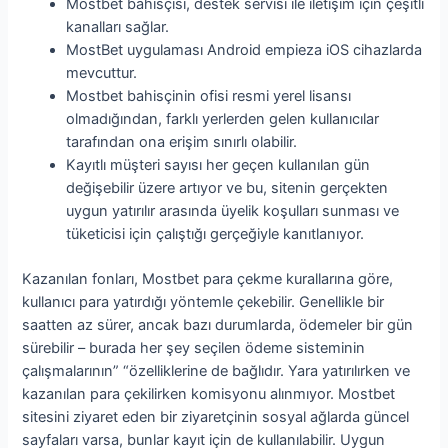
Mostbet bahisçisi, destek servisi ile iletişim için çeşitli
kanalları sağlar.
MostBet uygulaması Android empieza iOS cihazlarda
mevcuttur.
Mostbet bahisçinin ofisi resmi yerel lisansı
olmadığından, farklı yerlerden gelen kullanıcılar
tarafından ona erişim sınırlı olabilir.
Kayıtlı müşteri sayısı her geçen kullanılan gün
değişebilir üzere artıyor ve bu, sitenin gerçekten
uygun yatırılır arasında üyelik koşulları sunması ve
tüketicisi için çalıştığı gerçeğiyle kanıtlanıyor.
Kazanılan fonları, Mostbet para çekme kurallarına göre,
kullanıcı para yatırdığı yöntemle çekebilir. Genellikle bir
saatten az sürer, ancak bazı durumlarda, ödemeler bir gün
sürebilir – burada her şey seçilen ödeme sisteminin
çalışmalarının” “özelliklerine de bağlıdır. Yara yatırılırken ve
kazanılan para çekilirken komisyonu alınmıyor. Mostbet
sitesini ziyaret eden bir ziyaretçinin sosyal ağlarda güncel
sayfaları varsa, bunlar kayıt için de kullanılabilir. Uygun