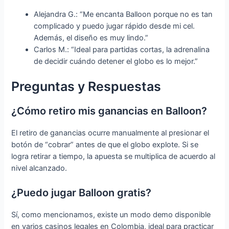
Alejandra G.: “Me encanta Balloon porque no es tan
complicado y puedo jugar rápido desde mi cel.
Además, el diseño es muy lindo.”
Carlos M.: “Ideal para partidas cortas, la adrenalina
de decidir cuándo detener el globo es lo mejor.”
Preguntas y Respuestas
¿Cómo retiro mis ganancias en Balloon?
El retiro de ganancias ocurre manualmente al presionar el
botón de “cobrar” antes de que el globo explote. Si se
logra retirar a tiempo, la apuesta se multiplica de acuerdo al
nivel alcanzado.
¿Puedo jugar Balloon gratis?
Sí, como mencionamos, existe un modo demo disponible
en varios casinos legales en Colombia, ideal para practicar