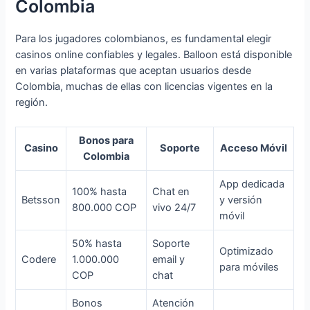
Colombia
Para los jugadores colombianos, es fundamental elegir
casinos online confiables y legales. Balloon está disponible
en varias plataformas que aceptan usuarios desde
Colombia, muchas de ellas con licencias vigentes en la
región.
Bonos para
Casino
Soporte
Acceso Móvil
Colombia
App dedicada
100% hasta
Chat en
Betsson
y versión
800.000 COP
vivo 24/7
móvil
50% hasta
Soporte
Optimizado
Codere
1.000.000
email y
para móviles
COP
chat
Bonos
Atención