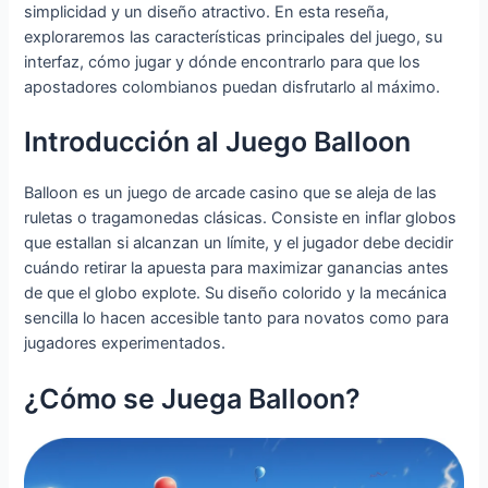
simplicidad y un diseño atractivo. En esta reseña,
exploraremos las características principales del juego, su
interfaz, cómo jugar y dónde encontrarlo para que los
apostadores colombianos puedan disfrutarlo al máximo.
Introducción al Juego Balloon
Balloon es un juego de arcade casino que se aleja de las
ruletas o tragamonedas clásicas. Consiste en inflar globos
que estallan si alcanzan un límite, y el jugador debe decidir
cuándo retirar la apuesta para maximizar ganancias antes
de que el globo explote. Su diseño colorido y la mecánica
sencilla lo hacen accesible tanto para novatos como para
jugadores experimentados.
¿Cómo se Juega Balloon?