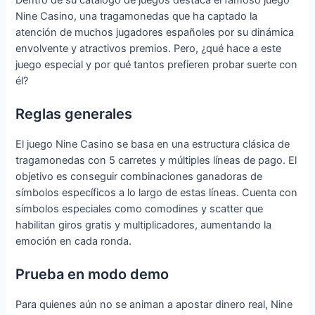
Nine Casino, una tragamonedas que ha captado la
atención de muchos jugadores españoles por su dinámica
envolvente y atractivos premios. Pero, ¿qué hace a este
juego especial y por qué tantos prefieren probar suerte con
él?
Reglas generales
El juego Nine Casino se basa en una estructura clásica de
tragamonedas con 5 carretes y múltiples líneas de pago. El
objetivo es conseguir combinaciones ganadoras de
símbolos específicos a lo largo de estas líneas. Cuenta con
símbolos especiales como comodines y scatter que
habilitan giros gratis y multiplicadores, aumentando la
emoción en cada ronda.
Prueba en modo demo
Para quienes aún no se animan a apostar dinero real, Nine