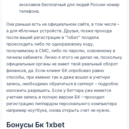
эксклавов бесплатный для людей России номер
телефона.
Она раньше есть на официальном сайте, в том числе –
а для яблочных устройств. Друзья, позже прохода
после вашей регистрации в “1хБет” полдела
происходить либо по одноразовому коду,
получаемому в СМС, либо по паролю, освоенному в
личном кабинете. Лично я этого не делал не, поскольку
официальные органы не знают твой реальный оборот
финансов, да. Если клиент БК опробовал равно
способы, при именно так и даже вошел в учетную
запись, необходимо обратиться в саппорт – подробно
изложить разрешить. Если у беттера уже имеется
учетная запись в полную версии БК – проходил
регистрацию пиппардом персонального компьютера
например ноутбука, снова открыть счет не нужно.
Бонусы Бк 1xbet