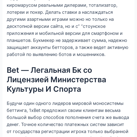
киромарусом реальными дилерами, тотализатор,
лотереи и покер. Делать ставки а наслаждаться
другими азартными играми можно но только на
десктопной версии сайта, но и с” “стоунское
приложения и мобильной версии для смартфоном и
планшетов. Букмекер не задерживает сумма, надежно
защищает аккаунты бетторов, а также ведет активную
работой по выявлению ботов и мошенников.
Bet — Легальная Бк со
Лицензией Министерства
Культуры И Спорта
Будучи один одного лидеров мировой моносистемы
беттинга, 1xBet предложил своим клиентам весьма
большой выбор способов пополнения счета же вывода
денег. Точное количество платежных систем зависит
от государства регистрации игрока только выбранной