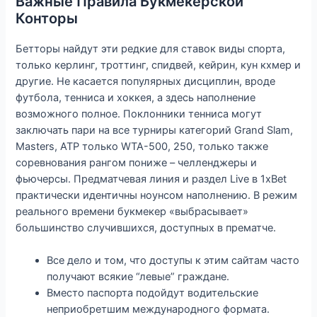
Важные Правила Букмекерской
Конторы
Бетторы найдут эти редкие для ставок виды спорта,
только керлинг, троттинг, спидвей, кейрин, кун кхмер и
другие. Не касается популярных дисциплин, вроде
футбола, тенниса и хоккея, а здесь наполнение
возможного полное. Поклонники тенниса могут
заключать пари на все турниры категорий Grand Slam,
Masters, ATP только WTA-500, 250, только также
соревнования рангом пониже – челленджеры и
фьючерсы. Предматчевая линия и раздел Live в 1xBet
практически идентичны ноунсом наполнению. В режим
реального времени букмекер «выбрасывает»
большинство случившихся, доступных в прематче.
Все дело и том, что доступы к этим сайтам часто
получают всякие “левые” граждане.
Вместо паспорта подойдут водительские
неприобретшим международного формата.