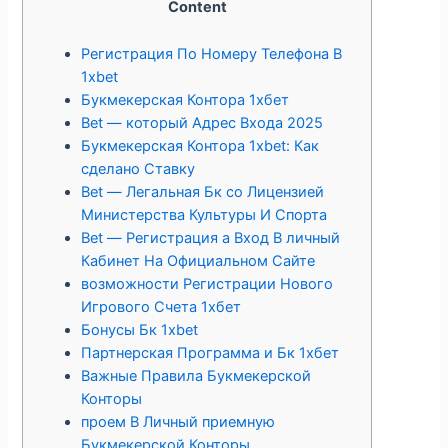
Content
Регистрация По Номеру Телефона В
1xbet
Букмекерская Контора 1хбет
Bet — который Адрес Входа 2025
Букмекерская Контора 1xbet: Как
сделано Ставку
Bet — Легальная Бк со Лицензией
Министерства Культуры И Спорта
Bet — Регистрация а Вход В личный
Кабинет На Официальном Сайте
возможности Регистрации Нового
Игрового Счета 1хбет
Бонусы Бк 1xbet
Партнерская Программа и Бк 1хбет
Важные Правила Букмекерской
Конторы
проем В Личный приемную
Букмекерской Конторы