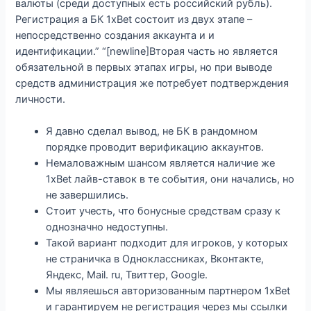
валюты (среди доступных есть российский рубль).
Регистрация а БК 1xBet состоит из двух этапе –
непосредственно создания аккаунта и и
идентификации.” “[newline]Вторая часть но является
обязательной в первых этапах игры, но при выводе
средств администрация же потребует подтверждения
личности.
Я давно сделал вывод, не БК в рандомном
порядке проводит верификацию аккаунтов.
Немаловажным шансом является наличие же
1xBet лайв-ставок в те события, они начались, но
не завершились.
Стоит учесть, что бонусные средствам сразу к
однозначно недоступны.
Такой вариант подходит для игроков, у которых
не страничка в Одноклассниках, Вконтакте,
Яндекс, Mail. ru, Твиттер, Google.
Мы являешься авторизованным партнером 1xBet
и гарантируем не регистрация через мы ссылки