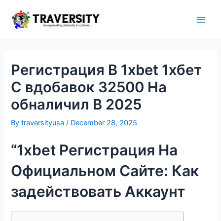
Skip
to
Main
content
Men
Регистрация В 1xbet 1хбет
С вдобавок 32500 На
обналичил В 2025
By
traversityusa
/
December 28, 2025
“1xbet Регистрация На
Официальном Сайте: Как
задействовать Аккаунт