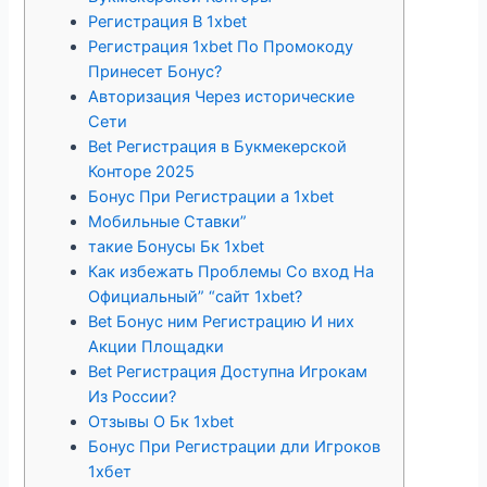
Регистрация В 1xbet
Регистрация 1xbet По Промокоду
Принесет Бонус?
Авторизация Через исторические
Сети
Bet Регистрация в Букмекерской
Конторе 2025
Бонус При Регистрации а 1xbet
Мобильные Ставки”
такие Бонусы Бк 1xbet
Как избежать Проблемы Со вход На
Официальный” “сайт 1xbet?
Bet Бонус ним Регистрацию И них
Акции Площадки
Bet Регистрация Доступна Игрокам
Из России?
Отзывы О Бк 1xbet
Бонус При Регистрации дли Игроков
1хбет