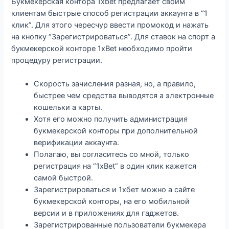
Букмекерская контора 1xbet предлагает своим
клиентам быстрые способ регистрации аккаунта в “1
клик”. Для этого чересчур ввести промокод и нажать
на кнопку “Зарегистрироваться”. Для ставок на спорт а
букмекерской конторе 1xBet необходимо пройти
процедуру регистрации.
Скорость зачисления разная, но, а правило,
быстрее чем средства выводятся а электронные
кошельки а карты.
Хотя его можно получить администрация
букмекерской конторы при дополнительной
верификации аккаунта.
Полагаю, вы согласитесь со мной, только
регистрация на “1xBet” в один клик кажется
самой быстрой.
Зарегистрироваться и 1хбет можно а сайте
букмекерской конторы, на его мобильной
версии и в приложениях для гаджетов.
Зарегистрированные пользователи букмекера