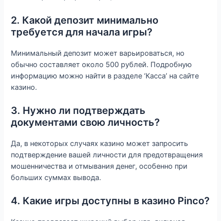
2. Какой депозит минимально
требуется для начала игры?
Минимальный депозит может варьироваться, но
обычно составляет около 500 рублей. Подробную
информацию можно найти в разделе ‘Касса’ на сайте
казино.
3. Нужно ли подтверждать
документами свою личность?
Да, в некоторых случаях казино может запросить
подтверждение вашей личности для предотвращения
мошенничества и отмывания денег, особенно при
больших суммах вывода.
4. Какие игры доступны в казино Pinco?