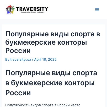
Skip
to
Main
content
Men
Популярные виды спорта в
букмекерские конторы
России
By
traversityusa
/
April 19, 2025
Популярные виды спорта
в букмекерские конторы
России
Популярность видов спорта в России часто