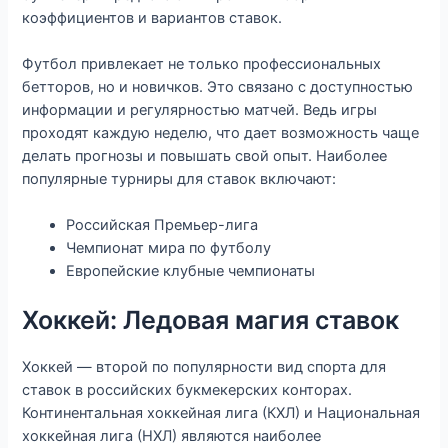
коэффициентов и вариантов ставок.
Футбол привлекает не только профессиональных
бетторов, но и новичков. Это связано с доступностью
информации и регулярностью матчей. Ведь игры
проходят каждую неделю, что дает возможность чаще
делать прогнозы и повышать свой опыт. Наиболее
популярные турниры для ставок включают:
Российская Премьер-лига
Чемпионат мира по футболу
Европейские клубные чемпионаты
Хоккей: Ледовая магия ставок
Хоккей — второй по популярности вид спорта для
ставок в российских букмекерских конторах.
Континентальная хоккейная лига (КХЛ) и Национальная
хоккейная лига (НХЛ) являются наиболее