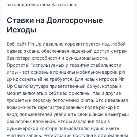
законодательством Казахстана.
Ставки на Долгосрочные
Исходы
Веб-сайт Pin Up идеально корректируется под любой
размер экрана, обеспечивая надежный доступ к играм
без потери способности и функциональности.
Простота” “используемых и гарантия стабильности
игры – вот основные принципы мобильной версии pin
up kz скачать её не требуется. Для новых игроков Pin
Up Casino мутуара приветственный бонус, который
может включать и себя как фриспины, так и другие
проценты к первому пополнению счета. Это идеальная
возможность зарегистрированных после pin-up kz
вход, пользователей увеличить свои шансы в выигрыш
без особых вложений. Чтобы заключил пари в
букмекерской конторе пользователю нужно иметь
учетную запись. Регистрация доступна в официальном