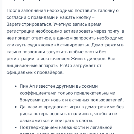
После заполнения необходимо поставить галочку о
согласии с правилами и нажать кнопку –
Зарегистрироваться. Учетную запись время
регистрации необходимо активировать через почту, в
нее придет ответное, в данном запросить необходимо
кликнуть судя кнопке «Активировать». Демо-режим в
казино позволяли запустить любые слоты без
регистрации, а исключением Живых дилеров. Все
лицензионные аппараты PinUp загружает от
официальных провайеров.
Пин Ап известен другими высокими
коэффициентами только привлекательными
бонусами для новых и активных пользователей.
Да, казино предлагает игры в демо-режиме без
риска потерь реальных наличных, чтобы я не
ознакомиться и поиграть в слоты.
Подтверждением надежности и легальной