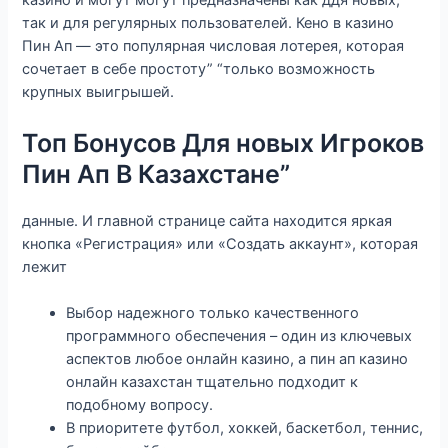
казино и могут могут предназначены как ддя новых,
так и для регулярных пользователей. Кено в казино
Пин Ап — это популярная числовая лотерея, которая
сочетает в себе простоту” “только возможность
крупных выигрышей.
Топ Бонусов Для новых Игроков
Пин Ап В Казахстане”
данные. И главной странице сайта находится яркая
кнопка «Регистрация» или «Создать аккаунт», которая
лежит
Выбор надежного только качественного
программного обеспечения – один из ключевых
аспектов любое онлайн казино, а пин ап казино
онлайн казахстан тщательно подходит к
подобному вопросу.
В приоритете футбол, хоккей, баскетбол, теннис,