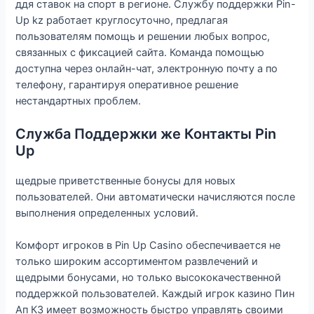
ддя ставок на спорт в регионе. Службу поддержки Pin-
Up kz работает круглосуточно, предлагая
пользователям помощь и решении любых вопрос,
связанных с фиксацией сайта. Команда помощью
доступна через онлайн-чат, электронную почту а по
телефону, гарантируя оперативное решение
нестандартных проблем.
Служба Поддержки же Контакты Pin
Up
щедрые приветственные бонусы для новых
пользователей. Они автоматически начисляются после
выполнения определенных условий.
Комфорт игроков в Pin Up Casino обеспечивается не
только широким ассортиментом развлечений и
щедрыми бонусами, но только высококачественной
поддержкой пользователей. Каждый игрок казино Пин
Ап КЗ имеет возможность быстро управлять своими