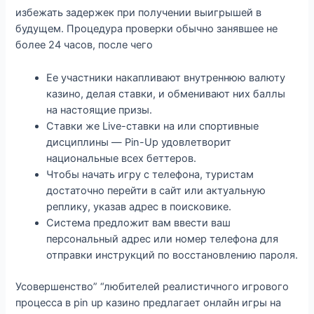
избежать задержек при получении выигрышей в
будущем. Процедура проверки обычно занявшее не
более 24 часов, после чего
Ее участники накапливают внутреннюю валюту
казино, делая ставки, и обменивают них баллы
на настоящие призы.
Ставки же Live-ставки на или спортивные
дисциплины — Pin-Up удовлетворит
национальные всех беттеров.
Чтобы начать игру с телефона, туристам
достаточно перейти в сайт или актуальную
реплику, указав адрес в поисковике.
Система предложит вам ввести ваш
персональный адрес или номер телефона для
отправки инструкций по восстановлению пароля.
Усовершенство” “любителей реалистичного игрового
процесса в pin up казино предлагает онлайн игры на