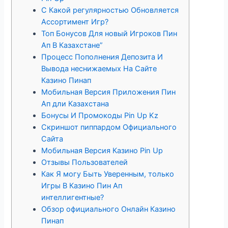
С Какой регулярностью Обновляется
Ассортимент Игр?
Топ Бонусов Для новый Игроков Пин
Ап В Казахстане”
Процесс Пополнения Депозита И
Вывода неснижаемых На Сайте
Казино Пинап
Мобильная Версия Приложения Пин
Ап дли Казахстана
Бонусы И Промокоды Pin Up Kz
Скриншот пиппардом Официального
Сайта
Мобильная Версия Казино Pin Up
Отзывы Пользователей
Как Я могу Быть Уверенным, только
Игры В Казино Пин Ап
интеллигентные?
Обзор официального Онлайн Казино
Пинап