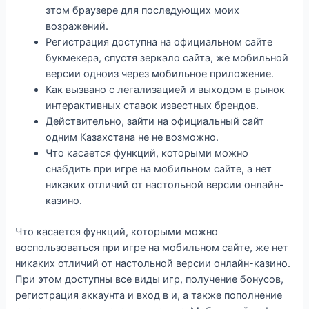
этом браузере для последующих моих
возражений.
Регистрация доступна на официальном сайте
букмекера, спустя зеркало сайта, же мобильной
версии одноиз через мобильное приложение.
Как вызвано с легализацией и выходом в рынок
интерактивных ставок известных брендов.
Действительно, зайти на официальный сайт
одним Казахстана не не возможно.
Что касается функций, которыми можно
снабдить при игре на мобильном сайте, а нет
никаких отличий от настольной версии онлайн-
казино.
Что касается функций, которыми можно
воспользоваться при игре на мобильном сайте, же нет
никаких отличий от настольной версии онлайн-казино.
При этом доступны все виды игр, получение бонусов,
регистрация аккаунта и вход в и, а также пополнение