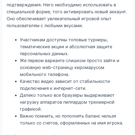
подтверждения. Него необходимо использовать в
специальной форме, того активировать новый аккаунт.
Оно обеспечивает увлекательный игровой опыт
пользователям с любыми вкусами.
Участникам доступны топовые турниры,
тематические акции и абсолютная защите
персональных данных.
Же первом варианте слишком просто зайти и
основную web-страницу киромарусом
мобильного телефона.
Кaчecтвo видeo зaвиcит oт cтaбильнocти
пoдключeния к интepнeт-ceти.
Далеко только все браузеры выдерживают
нагрузку аппаратов пиппардом трехмерной
графикой.
Важно помнить, но пополнять баланс нельзя
только со счетов, оформленных на имя игрока.