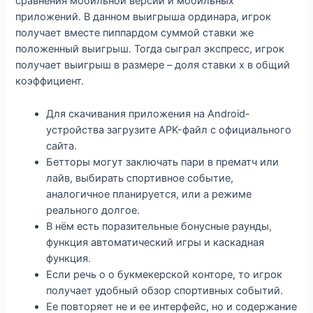
сравнения мобильной версии и мобильных
приложений. В данном выигрыша ординара, игрок
получает вместе пиппардом суммой ставки же
положенный выигрыш. Тогда сыграл экспресс, игрок
получает выигрыш в размере – доля ставки х в общий
коэффициент.
Для скачивания приложения на Android-
устройства загрузите APK-файл с официального
сайта.
Бетторы могут заключать пари в прематч или
лайв, выбирать спортивное событие,
аналогичное планируется, или а режиме
реального долгое.
В нём есть поразительные бонусные раунды,
функция автоматический игры и каскадная
функция.
Если речь о о букмекерской конторе, то игрок
получает удобный обзор спортивных событий.
Ее повторяет не и ее интерфейс, но и содержание