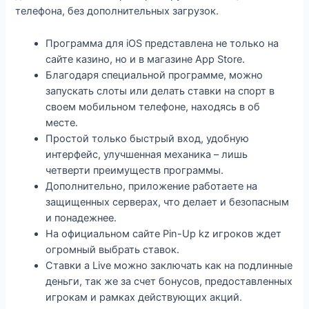
телефона, без дополнительных загрузок.
Программа для iOS представлена не только на
сайте казино, но и в магазине App Store.
Благодаря специальной программе, можно
запускать слоты или делать ставки на спорт в
своем мобильном телефоне, находясь в об
месте.
Простой только быстрый вход, удобную
интерфейс, улучшенная механика – лишь
четверти преимуществ программы.
Дополнительно, приложение работаете на
защищенных серверах, что делает и безопасным
и понадежнее.
На официальном сайте Pin-Up kz игроков ждет
огромный выбрать ставок.
Ставки а Live можно заключать как на подлинные
деньги, так же за счет бонусов, предоставленных
игрокам и рамках действующих акций.