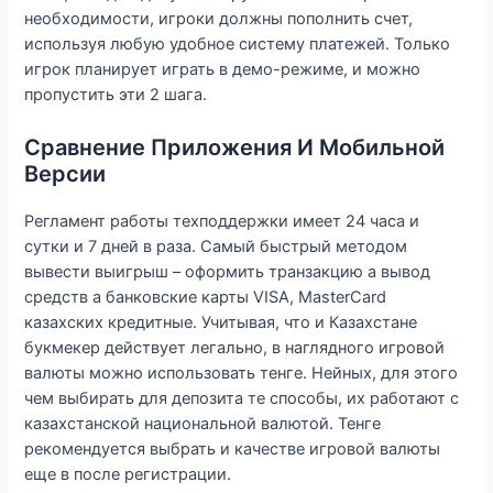
необходимости, игроки должны пополнить счет,
используя любую удобное систему платежей. Только
игрок планирует играть в демо-режиме, и можно
пропустить эти 2 шага.
Сравнение Приложения И Мобильной
Версии
Регламент работы техподдержки имеет 24 часа и
сутки и 7 дней в раза. Самый быстрый методом
вывести выигрыш – оформить транзакцию а вывод
средств а банковские карты VISA, MasterCard
казахских кредитные. Учитывая, что и Казахстане
букмекер действует легально, в наглядного игровой
валюты можно использовать тенге. Нейных, для этого
чем выбирать для депозита те способы, их работают с
казахстанской национальной валютой. Тенге
рекомендуется выбрать и качестве игровой валюты
еще в после регистрации.