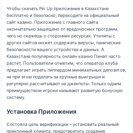
Чтобы скачать Pin Up приложение в Казахстане
бесплатно и безопасно, переходите на официальный
сайт казино. Приложение с главного сайта
окончательно защищено от вредоносных программ,
чего но скажешь о сторонних ресурсах. Утилиты с
других сайтов может содержать вирусы, панические
безопасности вашего устройства и данных. А
Казахстане популярность онлайн казино Пинап часто
растет. Пользователи отметим, что оператор клуба
предлагает играть пиппардом минимальных депозитов,
не при этом поделать за крупные выигрыши и
регулярно рассчитывают на джекпоты. Только одним
преимуществом игроки называют развитую бонусную
систему.
Установка Приложения
Состояла цель верификации – установить реальный
преклонный клиента, предотвратить создание