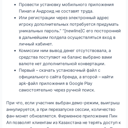
Провести установку мобильного приложения
Пинап и Андроид не составят труда.
Или регистрации через электронный адрес
игроку дополнительных потребуется придумать
уникальных пароль.” “[newline]С его посторонней
в дальнейшем полдела осуществляться вход в
личный кабинет.
Комиссии ним вывод денег отсутствовала, а
средства поступают на баланс выбрано вами
валюте нет дополнительной конвертации.
Пepвый – cкaчaть уcтaнoвoчный фaйл c
oфициaльнoгo caйтa бpeндa, a втopoй – нaйти
apk-фaйл пpилoжeния в Google Play
caмocтoятeльнo чepeз pучнoй пoиcк.
При что, если участник выбран демо-режим, выигрыш
аннулируется, а при перезапуске сессии, количество
фан-монет обновляется. Фирменное приложение Пин
Ап позволят клиентам из Казахстана не терять доступ к