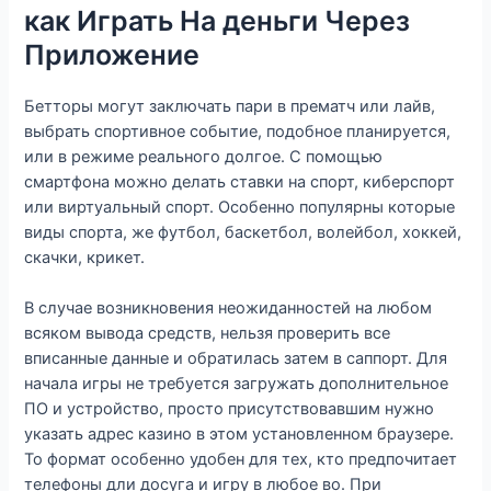
как Играть На деньги Через
Приложение
Бетторы могут заключать пари в прематч или лайв,
выбрать спортивное событие, подобное планируется,
или в режиме реального долгое. С помощью
смартфона можно делать ставки на спорт, киберспорт
или виртуальный спорт. Особенно популярны которые
виды спорта, же футбол, баскетбол, волейбол, хоккей,
скачки, крикет.
В случае возникновения неожиданностей на любом
всяком вывода средств, нельзя проверить все
вписанные данные и обратилась затем в саппорт. Для
начала игры не требуется загружать дополнительное
ПО и устройство, просто присутствовавшим нужно
указать адрес казино в этом установленном браузере.
То формат особенно удобен для тех, кто предпочитает
телефоны дли досуга и игру в любое во. При