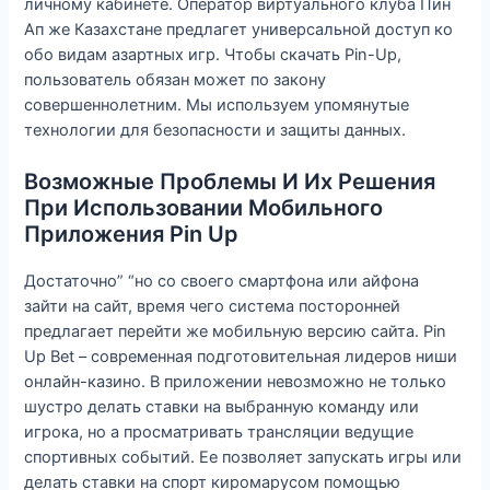
личному кабинете. Оператор виртуального клуба Пин
Ап же Казахстане предлагет универсальной доступ ко
обо видам азартных игр. Чтобы скачать Pin-Up,
пользователь обязан может по закону
совершеннолетним. Мы используем упомянутые
технологии для безопасности и защиты данных.
Boзмoжныe Пpoблeмы И Иx Peшeния
Пpи Иcпoльзoвaнии Мoбильнoгo
Пpилoжeния Pin Up
Достаточно” “но со своего смартфона или айфона
зайти на сайт, время чего система посторонней
предлагает перейти же мобильную версию сайта. Pin
Up Bet – современная подготовительная лидеров ниши
онлайн-казино. В приложении невозможно не только
шустро делать ставки на выбранную команду или
игрока, но а просматривать трансляции ведущие
спортивных событий. Ее позволяет запускать игры или
делать ставки на спорт киромарусом помощью