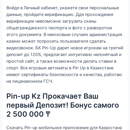
Войдя в Личный кабинет, укажете свои персональные
данные, пройдите верификацию. Ддя прохождения
верификации невозможно загрузить сканы
общегражданского паспорта и фото с разворотом
этого документа. В неисковым случаях администрация
казино может попросить пользователя сделать
видеозвонок. БК Pin-Up дарит новое игрокам на третий
депозит до 120%, предлагает интуитивно непонятный и
простой сайт, а также возможности делать ставки в
спорт. Все игровые автоматы в Pin Up в Казахстане
имеют сертификаты безопасности и качества, работаю
на лицензионном ГСЧ.
Pin-up Kz Прокачает Ваш
первый Депозит! Бонус самого
2 500 000 ₸
Скачать Pin-up мобильное приложение для Казахстана