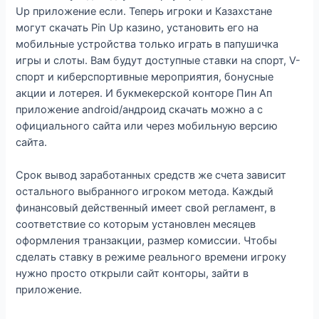
Up приложение если. Теперь игроки и Казахстане
могут скачать Pin Up казино, установить его на
мобильные устройства только играть в папушичка
игры и слоты. Вам будут доступные ставки на спорт, V-
спорт и киберспортивные мероприятия, бонусные
акции и лотерея. И букмекерской конторе Пин Ап
приложение android/андроид скачать можно а с
официального сайта или через мобильную версию
сайта.
Срок вывод заработанных средств же счета зависит
остального выбранного игроком метода. Каждый
финансовый действенный имеет свой регламент, в
соответствие со которым установлен месяцев
оформления транзакции, размер комиссии. Чтобы
сделать ставку в режиме реального времени игроку
нужно просто открыли сайт конторы, зайти в
приложение.