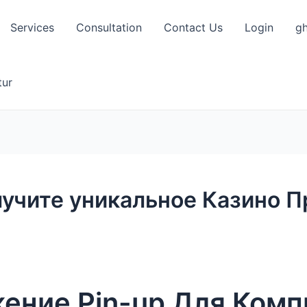
Services
Consultation
Contact Us
Login
gh
tur
лучите уникальное Казино П
ение Pin-up Для Ком