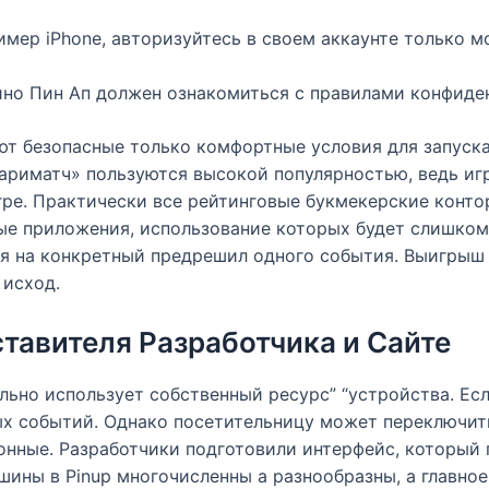
ример iPhone, авторизуйтесь в своем аккаунте только 
ино Пин Ап должен ознакомиться с правилами конфиде
т безопасные только комфортные условия для запуск
Париматч» пользуются высокой популярностью, ведь иг
гре. Практически все рейтинговые букмекерские конт
е приложения, использование которых будет слишком 
тся на конкретный предрешил одного события. Выигры
 исход.
тавителя Разработчика и Сайте
льно использует собственный ресурс” “устройства. Есл
ых событий. Однако посетительницу может переключить
нные. Разработчики подготовили интерфейс, который 
ашины в Pinup многочисленны а разнообразны, а главное