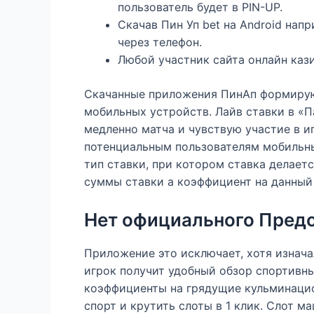
пользователь будет в PIN-UP.
Скачав Пин Уп bet на Android нап
через телефон.
Любой участник сайта онлайн каз
Скачанные приложения ПинАп формирую
мобильных устройств. Лайв ставки в «
медленно матча и чувствую участие в и
потенциальным пользователям мобильны
тип ставки, при котором ставка делае
суммы ставки а коэффициент на данный
Нет официального Предс
Приложение это исключает, хотя изнача
игрок получит удобный обзор спортивн
коэффициенты на грядущие кульминацио
спорт и крутить слоты в 1 клик. Слот м