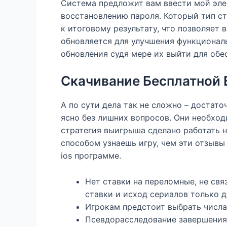
Система предложит вам ввести мой эле
восстановлению пароля. Который тип с
к итоговому результату, что позволяет
обновляется для улучшения функциональ
обновления судя мере их выйти для об
Скачивание Бесплатной 
А по сути дела так не сложно – достато
ясно без лишних вопросов. Они необход
стратегия выигрыша сделано работать н
способом узнаешь игру, чем эти отзывы 
ios программе.
Нет ставки на переломные, не свя
ставки и исход сериалов только д
Игрокам предстоит выбрать числ
Псевдорасследование завершения 