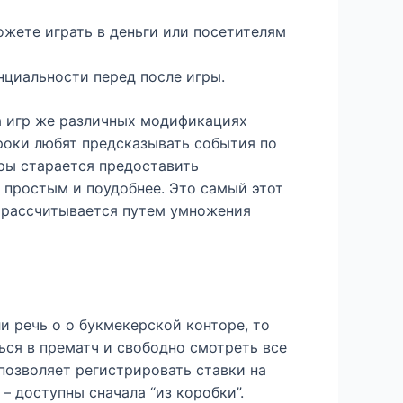
можете играть в деньги или посетителям
нциальности перед после игры.
а игр же различных модификациях
роки любят предсказывать события по
оры старается предоставить
простым и поудобнее. Это самый этот
ш рассчитывается путем умножения
и речь о о букмекерской конторе, то
ся в прематч и свободно смотреть все
позволяет регистрировать ставки на
 – доступны сначала “из коробки”.