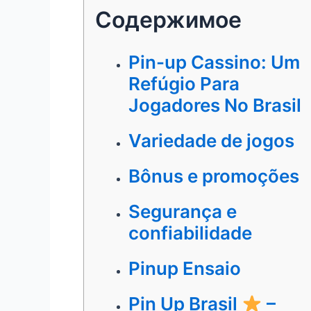
Содержимое
Pin-up Cassino: Um
Refúgio Para
Jogadores No Brasil
Variedade de jogos
Bônus e promoções
Segurança e
confiabilidade
Pinup Ensaio
Pin Up Brasil
–