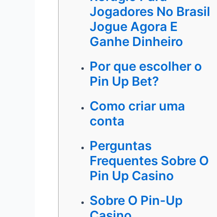
Jogadores No Brasil
Jogue Agora E
Ganhe Dinheiro
Por que escolher o
Pin Up Bet?
Como criar uma
conta
Perguntas
Frequentes Sobre O
Pin Up Casino
Sobre O Pin-Up
Casino