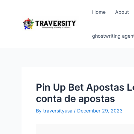
Skip
to
Home
About
content
ghostwriting agen
Pin Up Bet Apostas Lo
conta de apostas
By
traversityusa
/
December 29, 2023