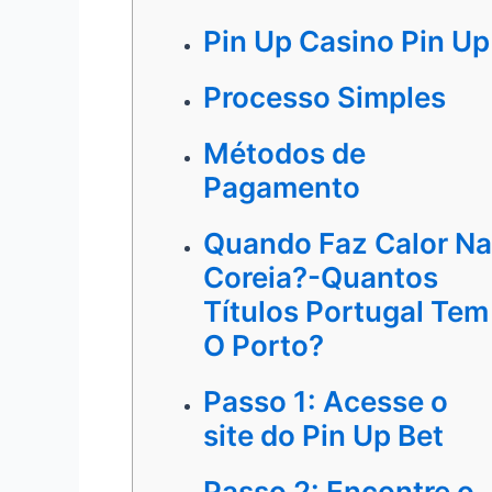
Pin Up Casino Pin Up
Processo Simples
Métodos de
Pagamento
Quando Faz Calor Na
Coreia?-Quantos
Títulos Portugal Tem
O Porto?
Passo 1: Acesse o
site do Pin Up Bet
Passo 2: Encontre o