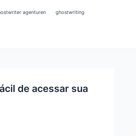
ostwriter agenturen
ghostwriting
ácil de acessar sua