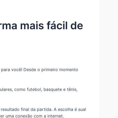
rma mais fácil de
ta para você! Desde o primeiro momento
lares, como futebol, basquete e tênis,
esultado final da partida. A escolha é sua!
ter uma conexão com a internet.