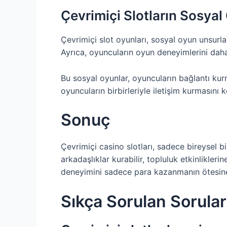
Çevrimiçi Slotların Sosya
Çevrimiçi slot oyunları, sosyal oyun unsurları
Ayrıca, oyuncuların oyun deneyimlerini daha 
Bu sosyal oyunlar, oyuncuların bağlantı kur
oyuncuların birbirleriyle iletişim kurmasını ko
Sonuç
Çevrimiçi casino slotları, sadece bireysel 
arkadaşlıklar kurabilir, topluluk etkinlikler
deneyimini sadece para kazanmanın ötesine
Sıkça Sorulan Sorula