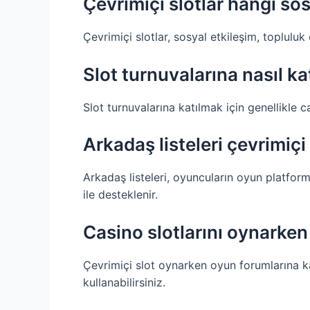
Çevrimiçi slotlar hangi so
Çevrimiçi slotlar, sosyal etkileşim, topluluk
Slot turnuvalarına nasıl kat
Slot turnuvalarına katılmak için genellikle c
Arkadaş listeleri çevrimiçi 
Arkadaş listeleri, oyuncuların oyun platform
ile desteklenir.
Casino slotlarını oynarken 
Çevrimiçi slot oynarken oyun forumlarına kat
kullanabilirsiniz.