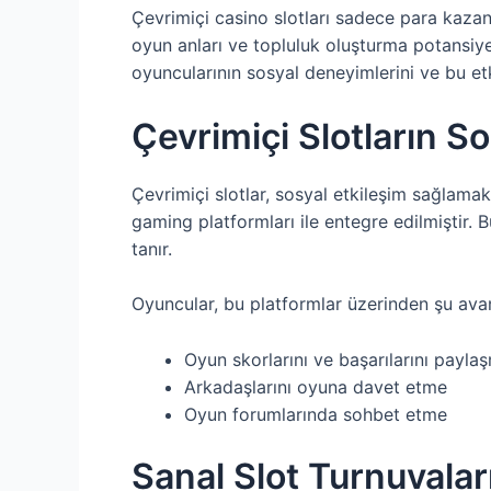
Çevrimiçi casino slotları sadece para kazan
oyun anları ve topluluk oluşturma potansiye
oyuncularının sosyal deneyimlerini ve bu etk
Çevrimiçi Slotların So
Çevrimiçi slotlar, sosyal etkileşim sağlamak
gaming platformları ile entegre edilmiştir. 
tanır.
Oyuncular, bu platformlar üzerinden şu avan
Oyun skorlarını ve başarılarını payla
Arkadaşlarını oyuna davet etme
Oyun forumlarında sohbet etme
Sanal Slot Turnuvalar