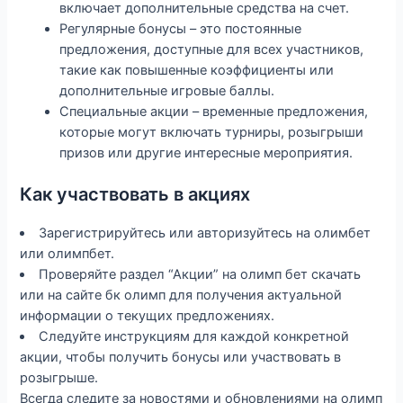
включает дополнительные средства на счет.
Регулярные бонусы – это постоянные
предложения, доступные для всех участников,
такие как повышенные коэффициенты или
дополнительные игровые баллы.
Специальные акции – временные предложения,
которые могут включать турниры, розыгрыши
призов или другие интересные мероприятия.
Как участвовать в акциях
Зарегистрируйтесь или авторизуйтесь на олимбет
или олимпбет.
Проверяйте раздел “Акции” на олимп бет скачать
или на сайте бк олимп для получения актуальной
информации о текущих предложениях.
Следуйте инструкциям для каждой конкретной
акции, чтобы получить бонусы или участвовать в
розыгрыше.
Всегда следите за новостями и обновлениями на олимп