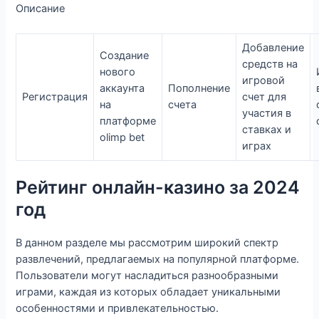
Описание
Добавление
Создание
средств на
нового
игровой
аккаунта
Пополнение
Регистрация
счет для
на
счета
участия в
платформе
ставках и
olimp bet
играх
Рейтинг онлайн-казино за 2024
год
В данном разделе мы рассмотрим широкий спектр
развлечений, предлагаемых на популярной платформе.
Пользователи могут насладиться разнообразными
играми, каждая из которых обладает уникальными
особенностями и привлекательностью.