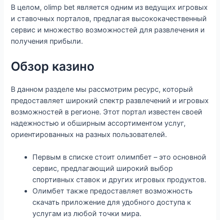
В целом, olimp bet является одним из ведущих игровых
и ставочных порталов, предлагая высококачественный
сервис и множество возможностей для развлечения и
получения прибыли.
Обзор казино
В данном разделе мы рассмотрим ресурс, который
предоставляет широкий спектр развлечений и игровых
возможностей в регионе. Этот портал известен своей
надежностью и обширным ассортиментом услуг,
ориентированных на разных пользователей.
Первым в списке стоит олимпбет – это основной
сервис, предлагающий широкий выбор
спортивных ставок и других игровых продуктов.
Олимбет также предоставляет возможность
скачать приложение для удобного доступа к
услугам из любой точки мира.