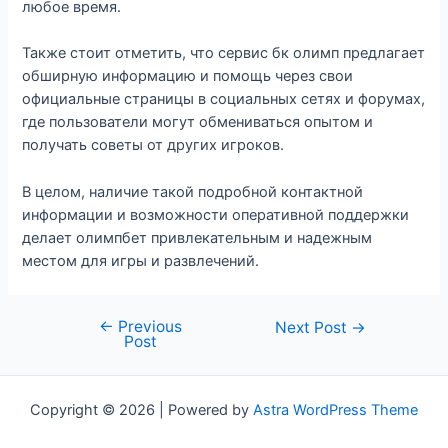
любое время.
Также стоит отметить, что сервис бк олимп предлагает
обширную информацию и помощь через свои
официальные страницы в социальных сетях и форумах,
где пользователи могут обмениваться опытом и
получать советы от других игроков.
В целом, наличие такой подробной контактной
информации и возможности оперативной поддержки
делает олимпбет привлекательным и надежным
местом для игры и развлечений.
←
Previous
Post
Next Post
→
Post
navigation
Copyright © 2026 | Powered by
Astra WordPress Theme