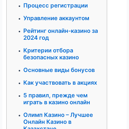
Процесс регистрации
Управление аккаунтом
Рейтинг онлайн-казино за
2024 год
Критерии отбора
безопасных казино
Основные виды бонусов
Как участвовать в акциях
5 правил, прежде чем
играть в казино онлайн
Олимп Казино – Лучшее
Онлайн Казино в
Казахстане