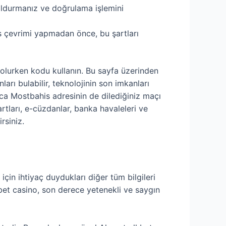
oldurmanız ve doğrulama işlemini
s çevrimi yapmadan önce, bu şartları
olurken kodu kullanın. Bu sayfa üzerinden
arı bulabilir, teknolojinin son imkanları
rıca Mostbahis adresinin de dilediğiniz maçı
rtları, e-cüzdanlar, banka havaleleri ve
rsiniz.
için ihtiyaç duydukları diğer tüm bilgileri
bet casino, son derece yetenekli ve saygın