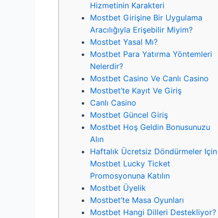
Hizmetinin Karakteri
Mostbet Girişine Bir Uygulama
Aracılığıyla Erişebilir Miyim?
Mostbet Yasal Mı?
Mostbet Para Yatırma Yöntemleri
Nelerdir?
Mostbet Casino Ve Canlı Casino
Mostbet’te Kayıt Ve Giriş
Canlı Casino
Mostbet Güncel Giriş
Mostbet Hoş Geldin Bonusunuzu
Alın
Haftalık Ücretsiz Döndürmeler Için
Mostbet Lucky Ticket
Promosyonuna Katılın
Mostbet Üyelik
Mostbet’te Masa Oyunları
Mostbet Hangi Dilleri Destekliyor?