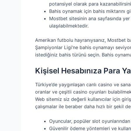
potansiyel olarak para kazanabilirsini
Bahis oynamak için bahis miktarını gir
Mostbet sitesinin ana sayfasında yer
ulaşılabilmektedir.
Amerikan futbolu hayranıysanız, Mostbet bah
Şampiyonlar Ligi’ne bahis oynamayı seviyor
istediğiniz bahis türünü seçin. Bahis oynamak
Kişisel Hesabınıza Para Y
Türkiye’de yaygınlaşan canlı casino ve sana
oranlar ve çeşitli casino oyunları bulabilme
Web sitemiz siz değerli kullanıcılar için gir
çalışmalar ile beraber daha hızlı bir şekil d
Oyuncular, popüler slot oyunlarından 
Güvenilir ödeme yöntemleri ve kullan