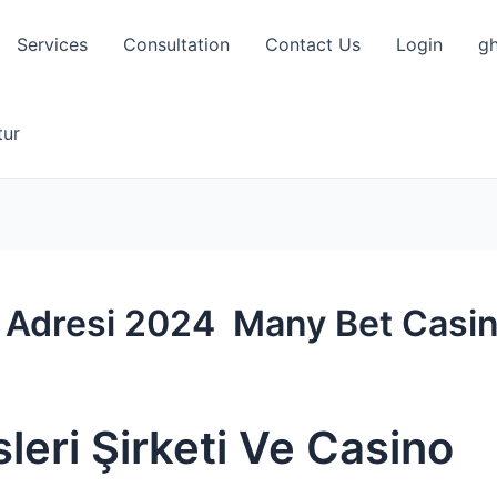
Services
Consultation
Contact Us
Login
gh
tur
 Adresi 2024 ️ Many Bet Casi
leri Şirketi Ve Casino