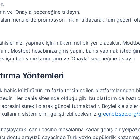
z.
in ve ‘Onayla’ seçeneğine tıklayın.
 alan menülerde promosyon linkini tıklayarak tüm geçerli ol
islerinizi yapmak için mükemmel bir yer olacaktır. Modtbet’
um. Mostbet hesabınıza giriş yapın, bahis yapmak istediğin
 için bahis miktarını girin ve ‘Onayla’ seçeneğine tıklayın.
atırma Yöntemleri
k bahis kültürünün en fazla tercih edilen platformlarından b
ktedir. Her bahis sitesinde olduğu gibi bu platform da bazı 
iş adresini sürekli olarak güncel tutmaktadır. Böylelikle sizl
e kullanım sistemlerini geliştirebileceksiniz
greenbizsbc.org
başlayarak, canlı casino masalarına kadar geniş bir yelpaze
ıcı dostu arayüzü sayesinde Türkiye’de popülerlik kazanmışt