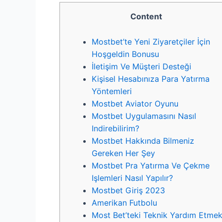
Content
Mostbet’te Yeni Ziyaretçiler İçin
Hoşgeldin Bonusu
İletişim Ve Müşteri Desteği
Kişisel Hesabınıza Para Yatırma
Yöntemleri
Mostbet Aviator Oyunu
Mostbet Uygulamasını Nasıl
Indirebilirim?
Mostbet Hakkında Bilmeniz
Gereken Her Şey
Mostbet Pra Yatırma Ve Çekme
Işlemleri Nasıl Yapılır?
Mostbet Giriş 2023
Amerikan Futbolu
Most Bet’teki Teknik Yardım Etme