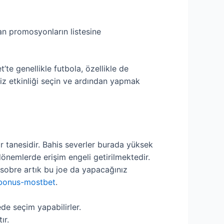
an promosyonların listesine
te genellikle futbola, özellikle de
iz etkinliği seçin ve ardından yapmak
ir tanesidir. Bahis severler burada yüksek
dönemlerde erişim engeli getirilmektedir.
er sobre artık bu joe da yapacağınız
/bonus-mostbet
.
de seçim yapabilirler.
ır.