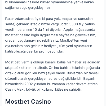
bulunmaması halinde kumar oynanmasına yer ve imkan
sağlama suçu gerçekleşmez.
Paranızdan(aslına öyle bi para yok, maçlar ve sonucları
sahte) çekmek istediğinizde vergi ücreti 5000 tl yi yatırın
verelim paranızın 10 da 1 ini diyorlar. Apple mağazasında
mostbet casino login uygulaması sayfasına geleceksiniz,
oradan uygulamayı indirebilirsiniz. Mostbet’ten yeni
oyunculara hoş geldiniz hediyesi, tüm yeni oyuncuların
katılabileceği özel bir promosyondur.
Most bet, vermiş olduğu başarılı bahis hizmetleri ile adından
sıkça söz ettiren bir sitedir. Online bahis sitelerinin çoğunda
ortak olarak görülen bazı şeyler vardır. Bunlardan bir tanesi
düzenli olarak gerçekleşen adres değişiklikleridir. Başarılı
hizmetlerini 2002 yılından bu zamana kadar devam ettiren
CasinoMaxi, büyük bir kullanıcı kitlesine sahiptir.
Mostbet Casino