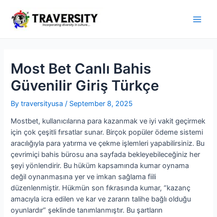
Skip
to
Main
content
Men
Most Bet Canlı Bahis
Güvenilir Giriş Türkçe
By
traversityusa
/
September 8, 2025
Mostbet, kullanıcılarına para kazanmak ve iyi vakit geçirmek
için çok çeşitli fırsatlar sunar. Birçok popüler ödeme sistemi
aracılığıyla para yatırma ve çekme işlemleri yapabilirsiniz. Bu
çevrimiçi bahis bürosu ana sayfada bekleyebileceğiniz her
şeyi yönlendirir. Bu hüküm kapsamında kumar oynama
değil oynanmasına yer ve imkan sağlama fiili
düzenlenmiştir. Hükmün son fıkrasında kumar, “kazanç
amacıyla icra edilen ve kar ve zararın talihe bağlı olduğu
oyunlardır” şeklinde tanımlanmıştır. Bu şartların