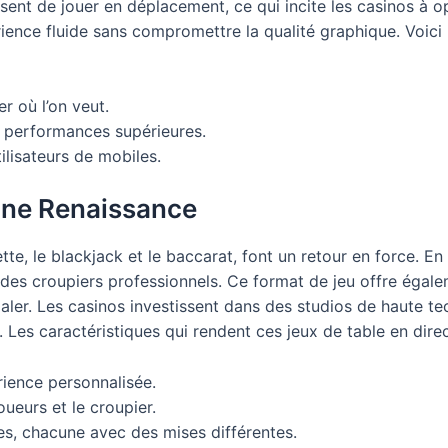
sent de jouer en déplacement, ce qui incite les casinos à o
ience fluide sans compromettre la qualité graphique. Voici
r où l’on veut.
s performances supérieures.
ilisateurs de mobiles.
 Une Renaissance
ette, le blackjack et le baccarat, font un retour en force. En
c des croupiers professionnels. Ce format de jeu offre égal
ler. Les casinos investissent dans des studios de haute te
 Les caractéristiques qui rendent ces jeux de table en direct
rience personnalisée.
ueurs et le croupier.
les, chacune avec des mises différentes.