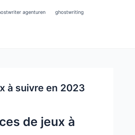
ostwriter agenturen
ghostwriting
ux à suivre en 2023
nces de jeux à