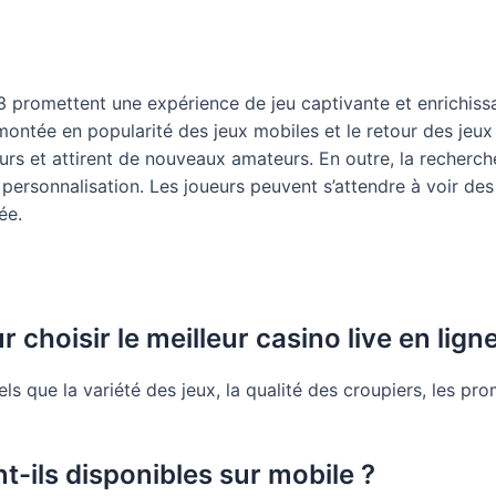
23 promettent une expérience de jeu captivante et enrichi
e, la montée en popularité des jeux mobiles et le retour des je
rs et attirent de nouveaux amateurs. En outre, la recherche
a personnalisation. Les joueurs peuvent s’attendre à voir de
ée.
r choisir le meilleur casino live en lign
els que la variété des jeux, la qualité des croupiers, les pr
nt-ils disponibles sur mobile ?