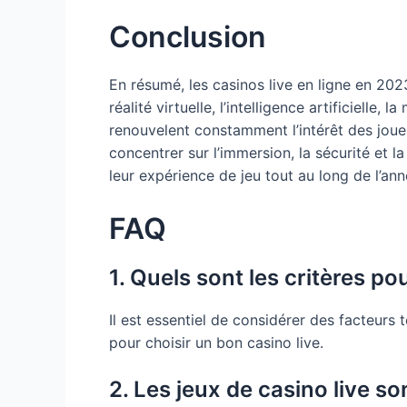
Conclusion
En résumé, les casinos live en ligne en 20
réalité virtuelle, l’intelligence artificiell
renouvelent constamment l’intérêt des joueu
concentrer sur l’immersion, la sécurité et l
leur expérience de jeu tout au long de l’ann
FAQ
1. Quels sont les critères pou
Il est essentiel de considérer des facteurs t
pour choisir un bon casino live.
2. Les jeux de casino live so