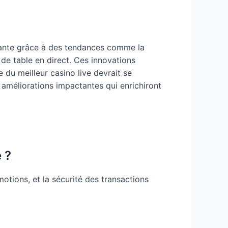
ssante grâce à des tendances comme la
ux de table en direct. Ces innovations
 du meilleur casino live devrait se
s améliorations impactantes qui enrichiront
e ?
omotions, et la sécurité des transactions