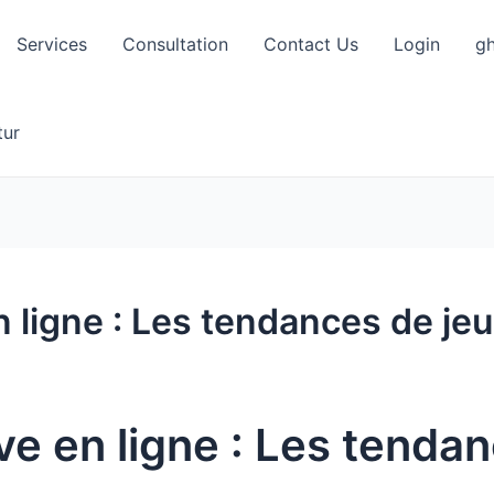
Services
Consultation
Contact Us
Login
gh
tur
en ligne : Les tendances de je
ive en ligne : Les tenda