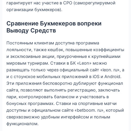
гарантирует нас участие в СРО (саморегулируемой
организации букмекеров).
Сравнение Букмекеров вопреки
Выводу Средств
Постоянным клиентам доступна программа
лояльности, также кешбэк, повышенные коэффициенты
и эксклюзивные акции, приуроченные к крупнейшими
мировым турнирам. Ставки в БК «Leon» можно
размещать только через официальный сайт «leon. ru», а
и с стоунское мобильных приложений в iOS и Android.
Эти приложения бесповоротно дублируют функционал
сайта, позволяют выполнять регистрацию, заключать
пари, контролировать балансом и участвовать в
бонусных программах. Ставки на спортивные матчи
доступны и официальном сайте «betboom. ru», который
сверхвозможно удобным интерфейсом и полным
функционалом.