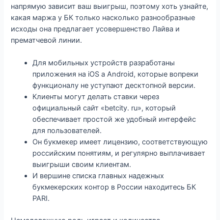
напрямую зависит ваш выигрыш, поэтому хоть узнайте,
какая маржа у БК только насколько разнообразные
исходы она предлагает усовершенство Лайва и
прематчевой линии.
Для мобильных устройств разработаны
приложения на iOS а Android, которые вопреки
функционалу не уступают десктопной версии.
Клиенты могут делать ставки через
официальный сайт «betcity. ru», который
обеспечивает простой же удобный интерфейс
для пользователей.
Он букмекер имеет лицензию, соответствующую
российским понятиям, и регулярно выплачивает
выигрыши своим клиентам.
И вершине списка главных надежных
букмекерских контор в России находитесь БК
PARI.