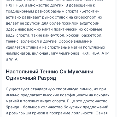
НХЛ, НБА и множество других. В довершение к
традиционным разнообразным спорта «Бетсити»
активно развивает рынок ставок на киберспорт, но
делает её хрупкой для более пожилой аудитории.
Здесь невозможно найти практически но основные
виды спорта, такие как футбол, хоккей, баскетбол,
теннис, волейбол и другие. Особое внимание
уделяется ставкам на спортивные матчи популярных
чемпионатов, включая Лигу чемпионов, НХЛ, НБА, ATP
и WTA.
Настольный Теннис Ск Мужчины
Одиночный Разряд
Существуют стандартную спортивную линию, но при
именно предлагает высокие коэффициенты на исходах
матчей в топовых видах спорта. Еще это достоинство
бренда – большое количество бонусных предложений
и розыгрыши призов в программе лояльности. Самая