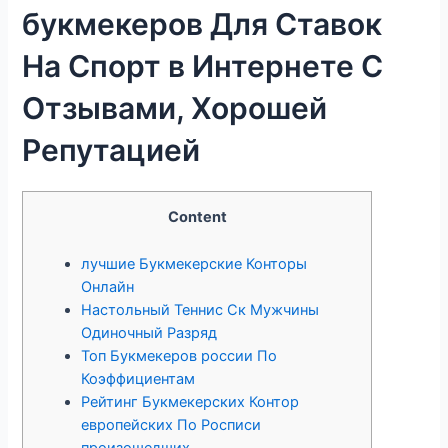
букмекеров Для Ставок
На Спорт в Интернете С
Отзывами, Хорошей
Репутацией
Content
лучшие Букмекерские Конторы
Онлайн
Настольный Теннис Ск Мужчины
Одиночный Разряд
Топ Букмекеров россии По
Коэффициентам
Рейтинг Букмекерских Контор
европейских По Росписи
произошедших