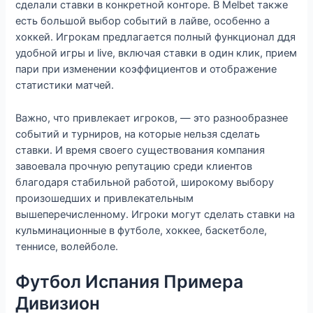
сделали ставки в конкретной конторе. В Melbet также
есть большой выбор событий в лайве, особенно а
хоккей. Игрокам предлагается полный функционал ддя
удобной игры и live, включая ставки в один клик, прием
пари при изменении коэффициентов и отображение
статистики матчей.
Важно, что привлекает игроков, — это разнообразнее
событий и турниров, на которые нельзя сделать
ставки. И время своего существования компания
завоевала прочную репутацию среди клиентов
благодаря стабильной работой, широкому выбору
произошедших и привлекательным
вышеперечисленному. Игроки могут сделать ставки на
кульминационные в футболе, хоккее, баскетболе,
теннисе, волейболе.
Футбол Испания Примера
Дивизион