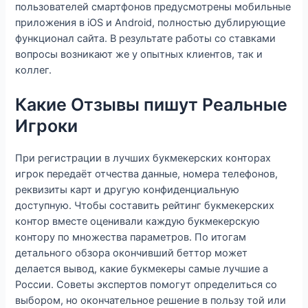
пользователей смартфонов предусмотрены мобильные
приложения в iOS и Android, полностью дублирующие
функционал сайта. В результате работы со ставками
вопросы возникают же у опытных клиентов, так и
коллег.
Какие Отзывы пишут Реальные
Игроки
При регистрации в лучших букмекерских конторах
игрок передаёт отчества данные, номера телефонов,
реквизиты карт и другую конфиденциальную
доступную. Чтобы составить рейтинг букмекерских
контор вместе оценивали каждую букмекерскую
контору по множества параметров. По итогам
детального обзора окончивший беттор может
делается вывод, какие букмекеры самые лучшие а
России. Советы экспертов помогут определиться со
выбором, но окончательное решение в пользу той или