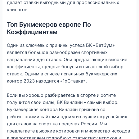
делает ставки выгодными для профессиональных
клиентов.
Топ Букмекеров европе По
Коэффициентам
Один из ключевых причины успеха БК «Бетбум»
является большое разнообразен спортивных
направлений ддя ставок. Они предлагающие высокие
коэффициенты, щедрые бонусы и гигантской выбор
ставок. Одним в списке легальных букмекерских
контор 2023 находится «1хСтавка».
Если вы хорошо разбираетесь в спорте и хотите
получится свои силы, БК Винлайн – самый выбор.
Букмекерская контора Винлайн признана со
рейтинговыми сайтами одним из лучших крупнейших
для ставок на спорт на пределах России. Мы
предлагаете высокие котировки и множество исходов
а предоставляем подробную статистику игроков и