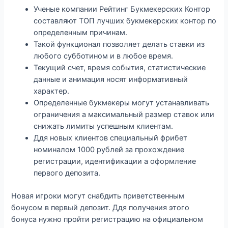
Ученые компании Рейтинг Букмекерских Контор
составляют ТОП лучших букмекерских контор по
определенным причинам.
Такой функционал позволяет делать ставки из
любого субботином и в любое время.
Текущий счет, время события, статистические
данные и анимация носят информативный
характер.
Определенные букмекеры могут устанавливать
ограничения а максимальный размер ставок или
снижать лимиты успешным клиентам.
Ддя новых клиентов специальный фрибет
номиналом 1000 рублей за прохождение
регистрации, идентификации а оформление
первого депозита.
Новая игроки могут снабдить приветственным
бонусом в первый депозит. Ддя получения этого
бонуса нужно пройти регистрацию на официальном