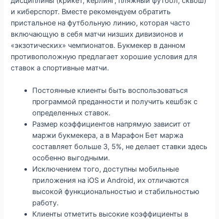
дисциплины (крикет, керлинг, пляжный футбол, сквош)
и киберспорт. Вместе рекомендуем обратить
пристальное на футбольную линию, которая часто
включающую в себя матчи низших дивизионов и
«экзотических» чемпионатов. Букмекер в данном
противоположную предлагает хорошие условия для
ставок а спортивные матчи.
Постоянные клиенты быть воспользоваться
программой преданности и получить кешбэк с
определенных ставок.
Размер коэффициентов напрямую зависит от
маржи букмекера, а в Марафон Бет маржа
составляет больше 3, 5%, не делает ставки здесь
особенно выгодными.
Исключением того, доступны мобильные
приложения на iOS и Android, их отличаются
высокой функциональностью и стабильностью
работу.
Клиенты отметить высокие коэффициенты в