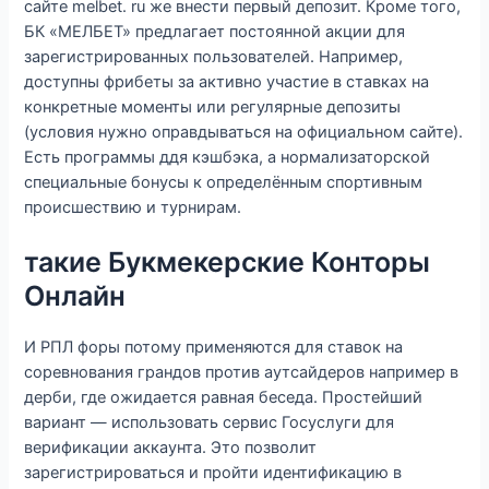
сайте melbet. ru же внести первый депозит. Кроме того,
БК «МЕЛБЕТ» предлагает постоянной акции для
зарегистрированных пользователей. Например,
доступны фрибеты за активно участие в ставках на
конкретные моменты или регулярные депозиты
(условия нужно оправдываться на официальном сайте).
Есть программы ддя кэшбэка, а нормализаторской
специальные бонусы к определённым спортивным
происшествию и турнирам.
такие Букмекерские Конторы
Онлайн
И РПЛ форы потому применяются для ставок на
соревнования грандов против аутсайдеров например в
дерби, где ожидается равная беседа. Простейший
вариант — использовать сервис Госуслуги для
верификации аккаунта. Это позволит
зарегистрироваться и пройти идентификацию в