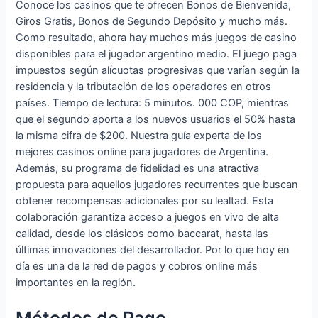
Conoce los casinos que te ofrecen Bonos de Bienvenida,
Giros Gratis, Bonos de Segundo Depósito y mucho más.
Como resultado, ahora hay muchos más juegos de casino
disponibles para el jugador argentino medio. El juego paga
impuestos según alícuotas progresivas que varían según la
residencia y la tributación de los operadores en otros
países. Tiempo de lectura: 5 minutos. 000 COP, mientras
que el segundo aporta a los nuevos usuarios el 50% hasta
la misma cifra de $200. Nuestra guía experta de los
mejores casinos online para jugadores de Argentina.
Además, su programa de fidelidad es una atractiva
propuesta para aquellos jugadores recurrentes que buscan
obtener recompensas adicionales por su lealtad. Esta
colaboración garantiza acceso a juegos en vivo de alta
calidad, desde los clásicos como baccarat, hasta las
últimas innovaciones del desarrollador. Por lo que hoy en
día es una de la red de pagos y cobros online más
importantes en la región.
Métodos de Pago