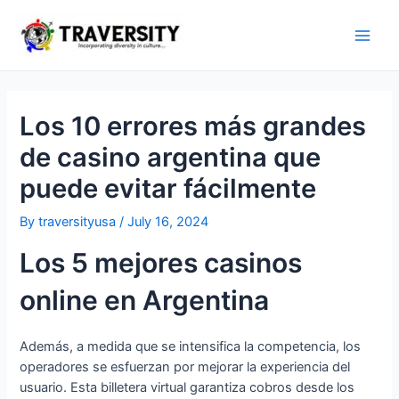
Skip
to
Main
content
Men
Los 10 errores más grandes
de casino argentina que
puede evitar fácilmente
By
traversityusa
/
July 16, 2024
Los 5 mejores casinos
online en Argentina
Además, a medida que se intensifica la competencia, los
operadores se esfuerzan por mejorar la experiencia del
usuario. Esta billetera virtual garantiza cobros desde los