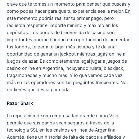
clave que te tomes un momento para pensar qué buscás y
cómo podés hacer para que tu experiencia sea la mejor. En
este momento podrás realizar tu primer pago, pero
recuerda respetar el importe mínimo y máximo en los
depósitos. Los bonos de bienvenida de casino son
importantes porque brindan una oportunidad de aumentar
tus fondos, te permite jugar más tiempo y te da una
oportunidad de ganar un jackpot mientras jugás online a
juegos de azar. Es completamente legal jugar a juegos de
casino online en Argentina, incluyendo ruleta, blackjack,
tragamonedas y mucho más. Y lo que vemos cada vez
más en los operadores son las preguntas frecuentes. No,
no tienes que descargar nada.
Razor Shark
La reputación de una empresa tan grande como Visa
permite que sus pagos sean seguros a través de la
tecnología SSL en los casinos en linea de Argentina.
Además, tiene un historial de falta de pagos a afiliados y