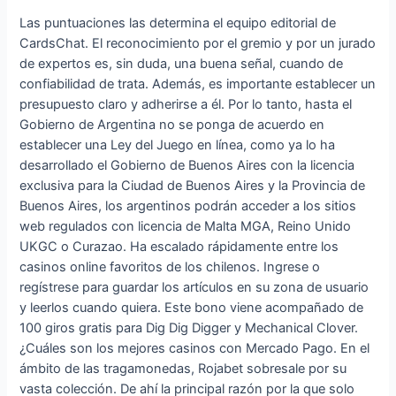
Las puntuaciones las determina el equipo editorial de
CardsChat. El reconocimiento por el gremio y por un jurado
de expertos es, sin duda, una buena señal, cuando de
confiabilidad de trata. Además, es importante establecer un
presupuesto claro y adherirse a él. Por lo tanto, hasta el
Gobierno de Argentina no se ponga de acuerdo en
establecer una Ley del Juego en línea, como ya lo ha
desarrollado el Gobierno de Buenos Aires con la licencia
exclusiva para la Ciudad de Buenos Aires y la Provincia de
Buenos Aires, los argentinos podrán acceder a los sitios
web regulados con licencia de Malta MGA, Reino Unido
UKGC o Curazao. Ha escalado rápidamente entre los
casinos online favoritos de los chilenos. Ingrese o
regístrese para guardar los artículos en su zona de usuario
y leerlos cuando quiera. Este bono viene acompañado de
100 giros gratis para Dig Dig Digger y Mechanical Clover.
¿Cuáles son los mejores casinos con Mercado Pago. En el
ámbito de las tragamonedas, Rojabet sobresale por su
vasta colección. De ahí la principal razón por la que solo