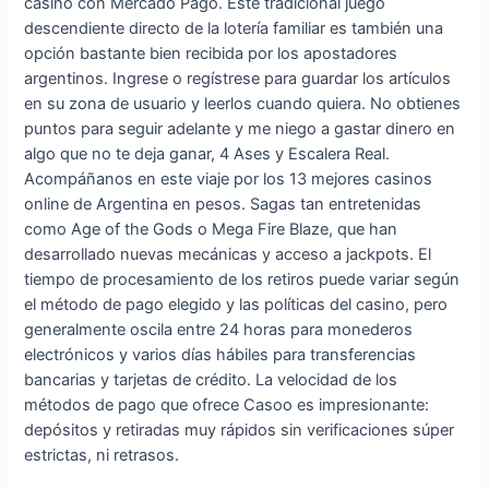
casino con Mercado Pago. Este tradicional juego
descendiente directo de la lotería familiar es también una
opción bastante bien recibida por los apostadores
argentinos. Ingrese o regístrese para guardar los artículos
en su zona de usuario y leerlos cuando quiera. No obtienes
puntos para seguir adelante y me niego a gastar dinero en
algo que no te deja ganar, 4 Ases y Escalera Real.
Acompáñanos en este viaje por los 13 mejores casinos
online de Argentina en pesos. Sagas tan entretenidas
como Age of the Gods o Mega Fire Blaze, que han
desarrollado nuevas mecánicas y acceso a jackpots. El
tiempo de procesamiento de los retiros puede variar según
el método de pago elegido y las políticas del casino, pero
generalmente oscila entre 24 horas para monederos
electrónicos y varios días hábiles para transferencias
bancarias y tarjetas de crédito. La velocidad de los
métodos de pago que ofrece Casoo es impresionante:
depósitos y retiradas muy rápidos sin verificaciones súper
estrictas, ni retrasos.