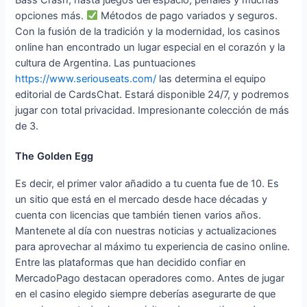
opciones más.
Métodos de pago variados y seguros.
Con la fusión de la tradición y la modernidad, los casinos
online han encontrado un lugar especial en el corazón y la
cultura de Argentina. Las puntuaciones
https://www.seriouseats.com/
las determina el equipo
editorial de CardsChat. Estará disponible 24/7, y podremos
jugar con total privacidad. Impresionante colección de más
de 3.
The Golden Egg
Es decir, el primer valor añadido a tu cuenta fue de 10. Es
un sitio que está en el mercado desde hace décadas y
cuenta con licencias que también tienen varios años.
Mantenete al día con nuestras noticias y actualizaciones
para aprovechar al máximo tu experiencia de casino online.
Entre las plataformas que han decidido confiar en
MercadoPago destacan operadores como. Antes de jugar
en el casino elegido siempre deberías asegurarte de que