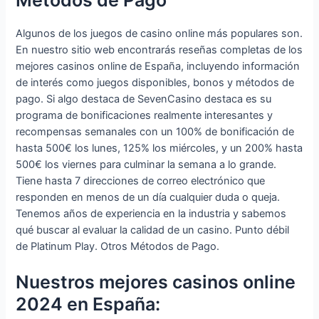
Algunos de los juegos de casino online más populares son.
En nuestro sitio web encontrarás reseñas completas de los
mejores casinos online de España, incluyendo información
de interés como juegos disponibles, bonos y métodos de
pago. Si algo destaca de SevenCasino destaca es su
programa de bonificaciones realmente interesantes y
recompensas semanales con un 100% de bonificación de
hasta 500€ los lunes, 125% los miércoles, y un 200% hasta
500€ los viernes para culminar la semana a lo grande.
Tiene hasta 7 direcciones de correo electrónico que
responden en menos de un día cualquier duda o queja.
Tenemos años de experiencia en la industria y sabemos
qué buscar al evaluar la calidad de un casino. Punto débil
de Platinum Play. Otros Métodos de Pago.
Nuestros mejores casinos online
2024 en España: