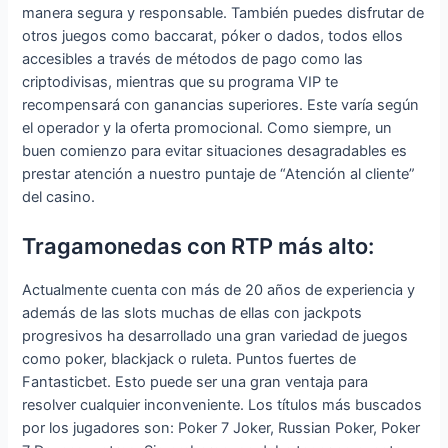
manera segura y responsable. También puedes disfrutar de
otros juegos como baccarat, póker o dados, todos ellos
accesibles a través de métodos de pago como las
criptodivisas, mientras que su programa VIP te
recompensará con ganancias superiores. Este varía según
el operador y la oferta promocional. Como siempre, un
buen comienzo para evitar situaciones desagradables es
prestar atención a nuestro puntaje de “Atención al cliente”
del casino.
Tragamonedas con RTP más alto:
Actualmente cuenta con más de 20 años de experiencia y
además de las slots muchas de ellas con jackpots
progresivos ha desarrollado una gran variedad de juegos
como poker, blackjack o ruleta. Puntos fuertes de
Fantasticbet. Esto puede ser una gran ventaja para
resolver cualquier inconveniente. Los títulos más buscados
por los jugadores son: Poker 7 Joker, Russian Poker, Poker