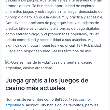
calidad a los juegos. Acá tenés varias interesantes ofertas
promocionales. Te brindan la oportunidad de explorar
diferentes juegos y estrategias sin arriesgar demasiado de
tu propio dinero. Lo que la vuelve muy practica y accesible.
Con diversas opciones de pago que incluyen tarjetas de
crédito, billeteras virtuales, plataformas de pago digitales,
como MercadoPago, y criptomonedas populares, 20Bet
brinda comodidad y accesibilidad a sus usuarios. Ar’,
significa que tributa impuestos y es oficial. 18+ Publicidad
Juega con responsabilidad Lea los términos de uso.
Juega gratis a los juegos de
casino más actuales
Nombres de renombre como Bet365, 1xBet
casino
argentina
y Jackpot City han sido los favoritos, pero las