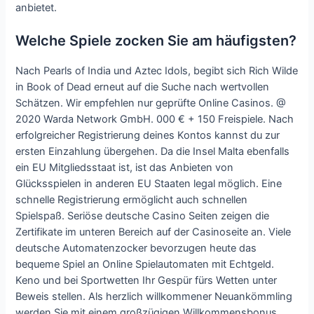
anbietet.
Welche Spiele zocken Sie am häufigsten?
Nach Pearls of India und Aztec Idols, begibt sich Rich Wilde
in Book of Dead erneut auf die Suche nach wertvollen
Schätzen. Wir empfehlen nur geprüfte Online Casinos. @
2020 Warda Network GmbH. 000 € + 150 Freispiele. Nach
erfolgreicher Registrierung deines Kontos kannst du zur
ersten Einzahlung übergehen. Da die Insel Malta ebenfalls
ein EU Mitgliedsstaat ist, ist das Anbieten von
Glücksspielen in anderen EU Staaten legal möglich. Eine
schnelle Registrierung ermöglicht auch schnellen
Spielspaß. Seriöse deutsche Casino Seiten zeigen die
Zertifikate im unteren Bereich auf der Casinoseite an. Viele
deutsche Automatenzocker bevorzugen heute das
bequeme Spiel an Online Spielautomaten mit Echtgeld.
Keno und bei Sportwetten Ihr Gespür fürs Wetten unter
Beweis stellen. Als herzlich willkommener Neuankömmling
werden Sie mit einem großzügigen Willkommensbonus