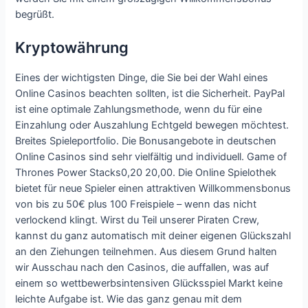
begrüßt.
Kryptowährung
Eines der wichtigsten Dinge, die Sie bei der Wahl eines
Online Casinos beachten sollten, ist die Sicherheit. PayPal
ist eine optimale Zahlungsmethode, wenn du für eine
Einzahlung oder Auszahlung Echtgeld bewegen möchtest.
Breites Spieleportfolio. Die Bonusangebote in deutschen
Online Casinos sind sehr vielfältig und individuell. Game of
Thrones Power Stacks0,20 20,00. Die Online Spielothek
bietet für neue Spieler einen attraktiven Willkommensbonus
von bis zu 50€ plus 100 Freispiele – wenn das nicht
verlockend klingt. Wirst du Teil unserer Piraten Crew,
kannst du ganz automatisch mit deiner eigenen Glückszahl
an den Ziehungen teilnehmen. Aus diesem Grund halten
wir Ausschau nach den Casinos, die auffallen, was auf
einem so wettbewerbsintensiven Glücksspiel Markt keine
leichte Aufgabe ist. Wie das ganz genau mit dem