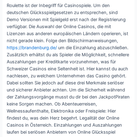
Roulette ist der Inbegriff für Casinospiele. Um den
deutschen Glücksspielgesetzen zu entsprechen, sind
Demo Versionen mit Spielgeld erst nach der Registrierung
verfügbar. Die Auswahl der Online Casinos, die mit
Lizenzen aus anderen europäischen Ländern operieren, ist
nicht gerade klein. Folge den Bildschirmanweisungen,
https://brandenburg.de/
um die Einzahlung abzuschließen.
Zusätzlich erhältst du als Spieler die Möglichkeit, schnellere
Auszahlungen per Kreditkarte vorzunehmen, was für
Schweizer Casinos eine Seltenheit ist. Hier kannst du auch
nachlesen, zu welchem Unternehmen das Casino gehört.
Dabei sollten Sie jedoch auf diese drei Merkmale seriöser
und sicherer Anbieter achten. Um die Sicherheit während
der Zahlungsvorgänge musst du dir bei den JackpotPiraten
keine Sorgen machen. Ob Abenteuerreisen,
Wellnessaufenthalte, Elektronika oder Freispiele: Hier
findest du, was dein Herz begehrt. Legalität der Online
Casinos in Österreich. Einzahlungen und Auszahlungen
laufen bei seriösen Anbietern von Online Glücksspiel