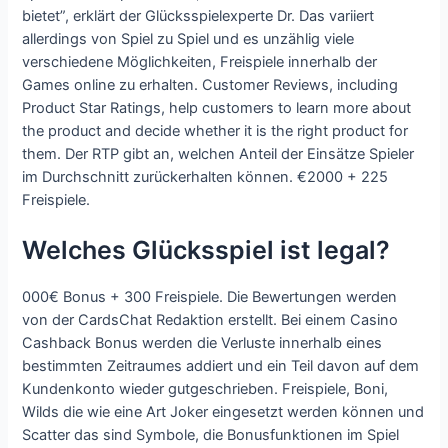
bietet”, erklärt der Glücksspielexperte Dr. Das variiert
allerdings von Spiel zu Spiel und es unzählig viele
verschiedene Möglichkeiten, Freispiele innerhalb der
Games online zu erhalten. Customer Reviews, including
Product Star Ratings, help customers to learn more about
the product and decide whether it is the right product for
them. Der RTP gibt an, welchen Anteil der Einsätze Spieler
im Durchschnitt zurückerhalten können. €2000 + 225
Freispiele.
Welches Glücksspiel ist legal?
000€ Bonus + 300 Freispiele. Die Bewertungen werden
von der CardsChat Redaktion erstellt. Bei einem Casino
Cashback Bonus werden die Verluste innerhalb eines
bestimmten Zeitraumes addiert und ein Teil davon auf dem
Kundenkonto wieder gutgeschrieben. Freispiele, Boni,
Wilds die wie eine Art Joker eingesetzt werden können und
Scatter das sind Symbole, die Bonusfunktionen im Spiel