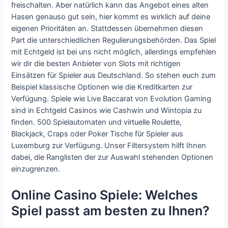
freischalten. Aber natürlich kann das Angebot eines alten
Hasen genauso gut sein, hier kommt es wirklich auf deine
eigenen Prioritäten an. Stattdessen übernehmen diesen
Part die unterschiedlichen Regulierungsbehörden. Das Spiel
mit Echtgeld ist bei uns nicht möglich, allerdings empfehlen
wir dir die besten Anbieter von Slots mit richtigen
Einsätzen für Spieler aus Deutschland. So stehen euch zum
Beispiel klassische Optionen wie die Kreditkarten zur
Verfügung. Spiele wie Live Baccarat von Evolution Gaming
sind in Echtgeld Casinos wie Cashwin und Wintopia zu
finden. 500 Spielautomaten und virtuelle Roulette,
Blackjack, Craps oder Poker Tische für Spieler aus
Luxemburg zur Verfügung. Unser Filtersystem hilft Ihnen
dabei, die Ranglisten der zur Auswahl stehenden Optionen
einzugrenzen.
Online Casino Spiele: Welches
Spiel passt am besten zu Ihnen?