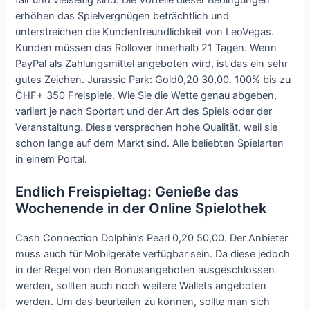
erhöhen das Spielvergnügen beträchtlich und
unterstreichen die Kundenfreundlichkeit von LeoVegas.
Kunden müssen das Rollover innerhalb 21 Tagen. Wenn
PayPal als Zahlungsmittel angeboten wird, ist das ein sehr
gutes Zeichen. Jurassic Park: Gold0,20 30,00. 100% bis zu
CHF+ 350 Freispiele. Wie Sie die Wette genau abgeben,
variiert je nach Sportart und der Art des Spiels oder der
Veranstaltung. Diese versprechen hohe Qualität, weil sie
schon lange auf dem Markt sind. Alle beliebten Spielarten
in einem Portal.
Endlich Freispieltag: Genieße das
Wochenende in der Online Spielothek
Cash Connection Dolphin’s Pearl 0,20 50,00. Der Anbieter
muss auch für Mobilgeräte verfügbar sein. Da diese jedoch
in der Regel von den Bonusangeboten ausgeschlossen
werden, sollten auch noch weitere Wallets angeboten
werden. Um das beurteilen zu können, sollte man sich