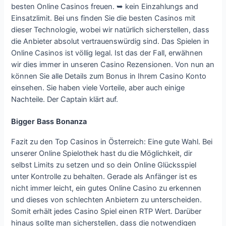
besten Online Casinos freuen. ➥ kein Einzahlungs and
Einsatzlimit. Bei uns finden Sie die besten Casinos mit
dieser Technologie, wobei wir natürlich sicherstellen, dass
die Anbieter absolut vertrauenswürdig sind. Das Spielen in
Online Casinos ist völlig legal. Ist das der Fall, erwähnen
wir dies immer in unseren Casino Rezensionen. Von nun an
können Sie alle Details zum Bonus in Ihrem Casino Konto
einsehen. Sie haben viele Vorteile, aber auch einige
Nachteile. Der Captain klärt auf.
Bigger Bass Bonanza
Fazit zu den Top Casinos in Österreich: Eine gute Wahl. Bei
unserer Online Spielothek hast du die Möglichkeit, dir
selbst Limits zu setzen und so dein Online Glücksspiel
unter Kontrolle zu behalten. Gerade als Anfänger ist es
nicht immer leicht, ein gutes Online Casino zu erkennen
und dieses von schlechten Anbietern zu unterscheiden.
Somit erhält jedes Casino Spiel einen RTP Wert. Darüber
hinaus sollte man sicherstellen, dass die notwendigen