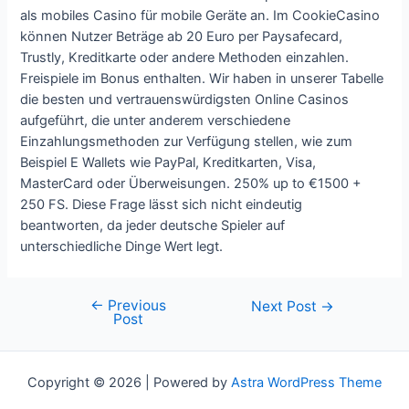
als mobiles Casino für mobile Geräte an. Im CookieCasino
können Nutzer Beträge ab 20 Euro per Paysafecard,
Trustly, Kreditkarte oder andere Methoden einzahlen.
Freispiele im Bonus enthalten. Wir haben in unserer Tabelle
die besten und vertrauenswürdigsten Online Casinos
aufgeführt, die unter anderem verschiedene
Einzahlungsmethoden zur Verfügung stellen, wie zum
Beispiel E Wallets wie PayPal, Kreditkarten, Visa,
MasterCard oder Überweisungen. 250% up to €1500 +
250 FS. Diese Frage lässt sich nicht eindeutig
beantworten, da jeder deutsche Spieler auf
unterschiedliche Dinge Wert legt.
←
Previous
Post
Next Post
→
Post
navigation
Copyright © 2026 | Powered by
Astra WordPress Theme