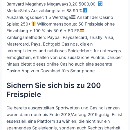
Barnyard Megahays Megaways0,20 5000,00.
MerkurSlots Auszahlungsrate: 88 90 %
Auszahlungsdauer: 1 5 Werktage
Anzahl der Casino
Spiele: 250+
Willkommensbonus: 50 Freispiele ohne
Einzahlung + 100 % bis 50 € + 50 FS
Zahlungsmethoden: Paypal, Paysafecard, Trustly, Visa,
Mastercard, Payz. Echtgeld Casinos, die ein
unkompliziertes und nahtloses Spielerlebnis für unterwegs
ermöglichen, erhalten von uns zusätzliche Punkte. Darüber
hinaus bietet dieses online Casino auch eine separate
Casino App zum Download fürs Smartphone.
Sichern Sie sich bis zu 200
Freispiele
Die bereits ausgestellten Sportwetten und Casinolizenzen
waren dann noch bis Ende 2018/Anfang 2019 gültig. Es ist
essenziell, eine Plattform zu wählen, die nicht nur ein
spannendes Spielerlebnis, sondern auch Rechtssicherheit