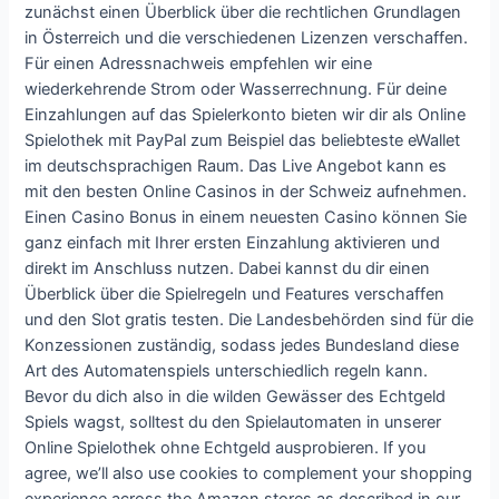
zunächst einen Überblick über die rechtlichen Grundlagen
in Österreich und die verschiedenen Lizenzen verschaffen.
Für einen Adressnachweis empfehlen wir eine
wiederkehrende Strom oder Wasserrechnung. Für deine
Einzahlungen auf das Spielerkonto bieten wir dir als Online
Spielothek mit PayPal zum Beispiel das beliebteste eWallet
im deutschsprachigen Raum. Das Live Angebot kann es
mit den besten Online Casinos in der Schweiz aufnehmen.
Einen Casino Bonus in einem neuesten Casino können Sie
ganz einfach mit Ihrer ersten Einzahlung aktivieren und
direkt im Anschluss nutzen. Dabei kannst du dir einen
Überblick über die Spielregeln und Features verschaffen
und den Slot gratis testen. Die Landesbehörden sind für die
Konzessionen zuständig, sodass jedes Bundesland diese
Art des Automatenspiels unterschiedlich regeln kann.
Bevor du dich also in die wilden Gewässer des Echtgeld
Spiels wagst, solltest du den Spielautomaten in unserer
Online Spielothek ohne Echtgeld ausprobieren. If you
agree, we’ll also use cookies to complement your shopping